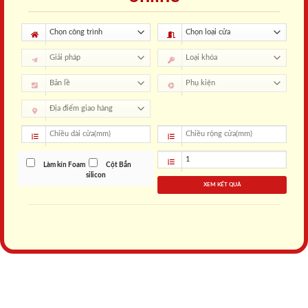
Làm kín Foam
Cột Bắn
silicon
XEM KẾT QUẢ