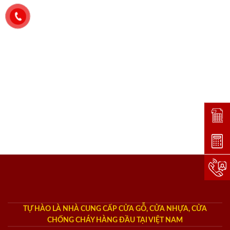
Đặt lị
Dự toá
Hotlin
TỰ HÀO LÀ NHÀ CUNG CẤP CỬA GỖ, CỬA NHỰA, CỬA
CHỐNG CHÁY HÀNG ĐẦU TẠI VIỆT NAM