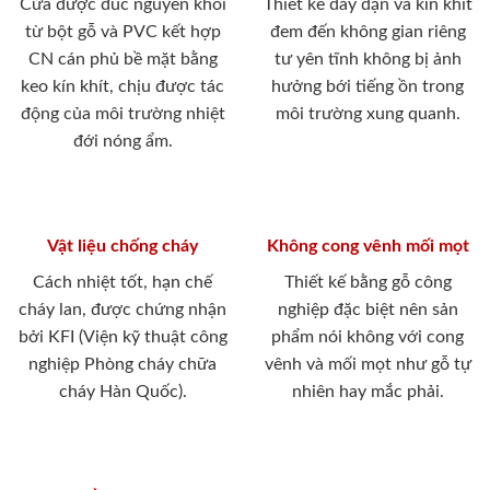
Cửa được đúc nguyên khối
Thiết kế dày dặn và kín khít
từ bột gỗ và PVC kết hợp
đem đến không gian riêng
CN cán phủ bề mặt bằng
tư yên tĩnh không bị ảnh
keo kín khít, chịu được tác
hưởng bới tiếng ồn trong
động của môi trường nhiệt
môi trường xung quanh.
đới nóng ẩm.
Vật liệu chống cháy
Không cong vênh mối mọt
Cách nhiệt tốt, hạn chế
Thiết kế bằng gỗ công
cháy lan, được chứng nhận
nghiệp đặc biệt nên sản
bởi KFI (Viện kỹ thuật công
phẩm nói không với cong
nghiệp Phòng cháy chữa
vênh và mối mọt như gỗ tự
cháy Hàn Quốc).
nhiên hay mắc phải.