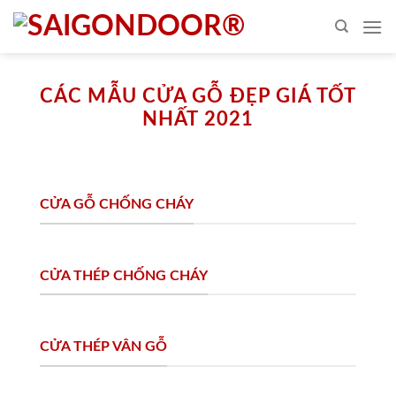
Skip
to
content
CÁC MẪU CỬA GỖ ĐẸP GIÁ TỐT
NHẤT 2021
CỬA GỖ CHỐNG CHÁY
CỬA THÉP CHỐNG CHÁY
CỬA THÉP VÂN GỖ