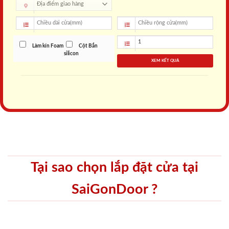
Làm kín Foam
Cột Bắn
silicon
XEM KẾT QUẢ
Tại sao chọn lắp đặt cửa tại
SaiGonDoor ?