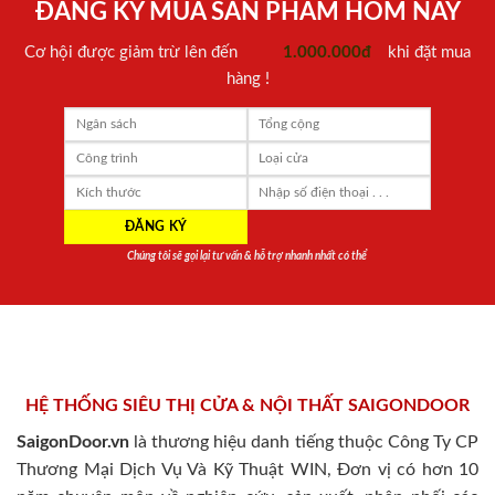
ĐĂNG KÝ MUA SẢN PHẨM HÔM NAY
Cơ hội được giảm trừ lên đến
1.000.000đ
khi đặt mua
hàng !
Chúng tôi sẽ gọi lại tư vấn & hỗ trợ nhanh nhất có thể
HỆ THỐNG SIÊU THỊ CỬA & NỘI THẤT SAIGONDOOR
SaigonDoor.vn
là thương hiệu danh tiếng thuộc Công Ty CP
Thương Mại Dịch Vụ Và Kỹ Thuật WIN, Đơn vị có hơn 10