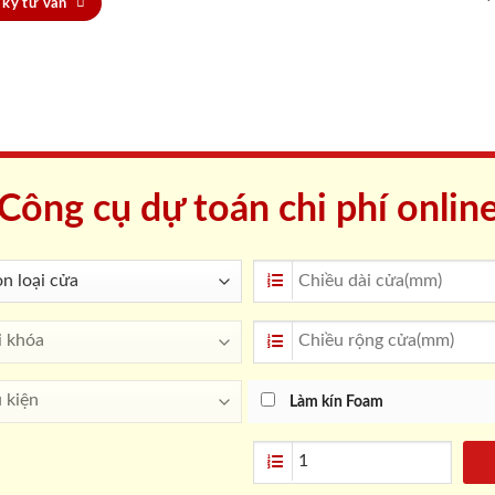
ký tư vấn
Công cụ dự toán chi phí onlin
Làm kín Foam