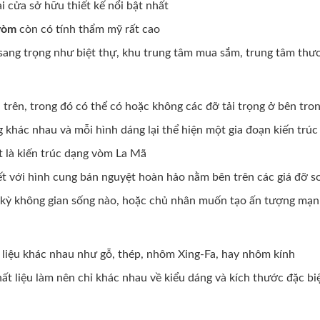
i cửa sở hữu thiết kế nổi bật nhất
vòm
còn có tính thẩm mỹ rất cao
 sang trọng như biệt thự, khu trung tâm mua sắm, trung tâm thư
n trên, trong đó có thể có hoặc không các đỡ tải trọng ở bên tro
g khác nhau và mỗi hình dáng lại thể hiện một gia đoạn kiến trú
t là kiến trúc dạng vòm La Mã
ết với hình cung bán nguyệt hoàn hảo nằm bên trên các giá đỡ s
ất kỳ không gian sống nào, hoặc chủ nhân muốn tạo ấn tượng mạ
 liệu khác nhau như gỗ, thép, nhôm Xing-Fa, hay nhôm kính
ất liệu làm nên chỉ khác nhau về kiểu dáng và kích thước đặc b