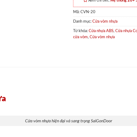
Xem chi tiết:
Hệ thống 20+
Mã:
CVN-20
Danh mục:
Cửa vòm nhựa
Từ khóa:
Cửa nhựa ABS
,
Cửa nhựa C
cửa vòm
,
Cửa vòm nhựa
ựa
Cửa vòm nhựa hiện đại và sang trọng SaiGonDoor