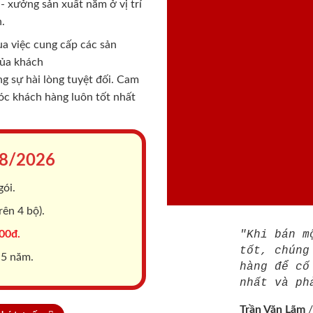
 xưởng sản xuất nằm ở vị trí
.
a việc cung cấp các sản
của khách
 sự hài lòng tuyệt đối. Cam
sóc khách hàng luôn tốt nhất
8/2026
gói.
ên 4 bộ).
00đ.
"Khi bán m
tốt, chúng
 5 năm.
hàng để cố
nhất và ph
Trần Văn Lãm