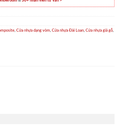
 Showroom
&
30+ nhân viên tư vấn >
omposite
,
Cửa nhựa dạng vòm
,
Cửa nhựa Đài Loan
,
Cửa nhựa giả gỗ
,