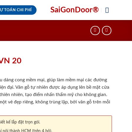
SaiGonDoor®
Ự TOÁN CHI PHÍ
VN 20
u dáng cong mềm mại, giúp làm mềm mại các đường
iện đại. Vân gỗ tự nhiên được áp dụng lên bề mặt cửa
 thiên nhiên, tạo điểm nhấn thẩm mỹ cho không gian.
ột vẻ đẹp riêng, không trùng lặp, bởi vân gỗ trên mỗi
iết kế lắp đặt trọn gói.
í nội thành HCM (trên 4 bộ).