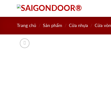
Skip
to
content
Trang chủ
/
Sản phẩm
/
Cửa nhựa
/
Cửa vò