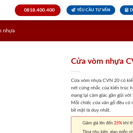
0818.400.400
YÊU CẦU TƯ VẤN
D
m nhựa
Cửa vòm nhựa C
Cửa vòm nhựa CVN 20 có kiể
nét cứng nhắc của kiến trúc h
mang lại cảm giác gần gũi với
Mỗi chiếc cửa vân gỗ đều có m
bề mặt là duy nhất.
Giảm giá lên đến
25%
khi th
Tặng phụ kiện, giao miễn ph