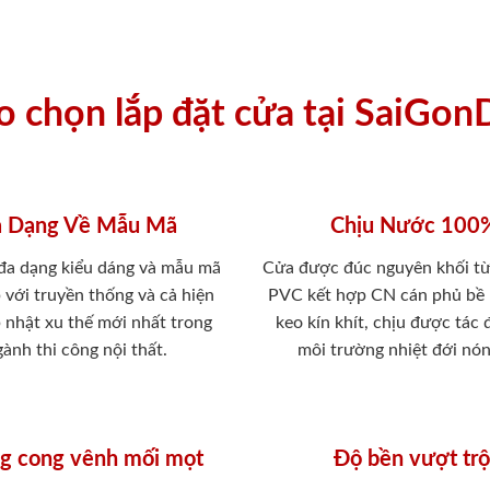
ao chọn lắp đặt cửa tại SaiGon
 Dạng Về Mẫu Mã
Chịu Nước 100
 đa dạng kiểu dáng và mẫu mã
Cửa được đúc nguyên khối từ
 với truyền thống và cả hiện
PVC kết hợp CN cán phủ bề
p nhật xu thế mới nhất trong
keo kín khít, chịu được tác
ành thi công nội thất.
môi trường nhiệt đới nó
g cong vênh mối mọt
Độ bền vượt trộ