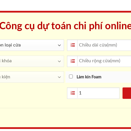
Công cụ dự toán chi phí onlin
Làm kín Foam