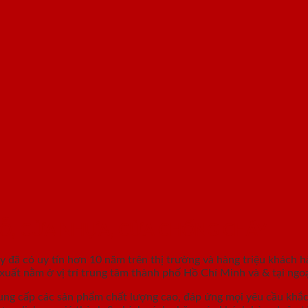
GỖ, CỬA NHỰA, CỬA CHỐNG CHÁY
áy
đã có uy tín hơn 10 năm trên thị trường và hàng triệu khách h
ất nằm ở vị trí trung tâm thành phố Hồ Chí Minh và & tại ngoạ
ung cấp các sản phẩm chất lượng cao, đáp ứng mọi yêu cầu khắ