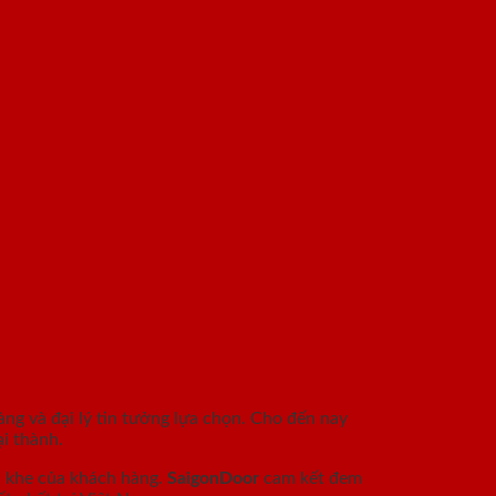
àng và đại lý tin tưởng lựa chọn. Cho đến nay
i thành.
c khe của khách hàng.
SaigonDoor
cam kết đem