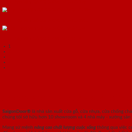
Cửa Thép Vân Gỗ SGD-KM.TVG-1C-37n.
Cửa Thép Vân Gỗ SGD-KM.TVG-1C-39n.
Cửa Thép Vân Gỗ SGD-KM.TVG-1C-4
1
2
3
4
SAIGONDOOR - NHÀ SẢN XUẤT CỬA 
SaigonDoor®
là nhà sản xuất cửa gỗ, cửa nhựa, cửa chống ch
chúng tôi sở hữu hơn 10 showroom và 4 nhà máy - xưởng sản xu
Mang sứ mệnh
nâng cao chất lượng cuộc sống
thông qua việc c