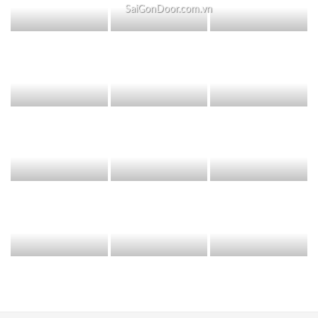
SaiGonDoor.com.vn