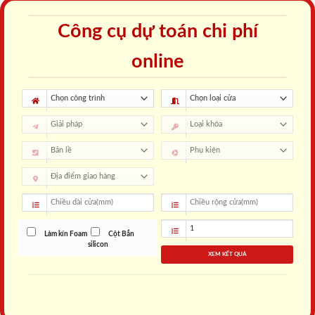
Công cụ dự toán chi phí
online
Làm kín Foam
Cột Bắn
silicon
XEM KẾT QUẢ