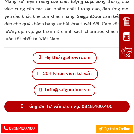
Mang sứ mệnh
nâng cao chất lượng cuộc sống
thông qua
việc cung cấp các sản phẩm chất lượng cao, đáp ứng mọi
yêu cầu khắc khe của khách hàng.
SaigonDoor
cam kết đem
Đặt lị
đến cho quý khách hàng sự hài lòng tuyệt đối. Cam kết chất
lượng dịch vụ, giá thành & chính sách chăm sóc khách hàng
Dự toá
luôn tốt nhất tại Việt Nam.
Hotlin
Hệ thống Showroom
20+ Nhân viên tư vấn
info@saigondoor.vn
Tổng đài tư vấn dịch vụ: 0818.400.400
0818.400.400
Dự toán Online