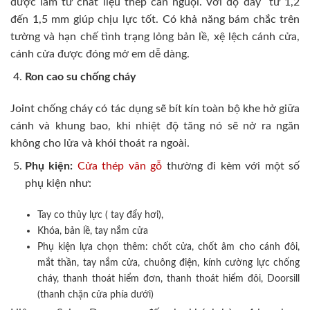
được làm từ chất liệu thép cán nguội. Với độ dày từ 1,2
đến 1,5 mm giúp chịu lực tốt. Có khả năng bám chắc trên
tường và hạn chế tình trạng lỏng bản lề, xệ lệch cánh cửa,
cánh cửa được đóng mở em dễ dàng.
Ron cao su chống cháy
Joint chống cháy có tác dụng sẽ bít kín toàn bộ khe hở giữa
cánh và khung bao, khi nhiệt độ tăng nó sẽ nở ra ngăn
không cho lửa và khói thoát ra ngoài.
Phụ kiện:
Cửa thép vân gỗ
thường đi kèm với một số
phụ kiện như:
Tay co thủy lực ( tay đẩy hơi),
Khóa, bản lề, tay nắm cửa
Phụ kiện lựa chọn thêm: chốt cửa, chốt âm cho cánh đôi,
mắt thần, tay nắm cửa, chuông điện, kính cường lực chống
cháy, thanh thoát hiểm đơn, thanh thoát hiểm đôi, Doorsill
(thanh chặn cửa phía dưới)