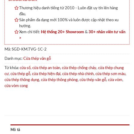
Thương hiệu danh tiếng từ 2010 - Luôn đặt uy tín lên hàng
đầu.
Sản phẩm đa dạng mới 100% và luôn được cập nhật theo xu
hướng.
Xem chi tiết:
Hệ thống 20+ Showroom
&
30+ nhân viên tư vấn
>
Mã:
SGD-KM.TVG-1C-2
Danh mục:
Cửa thép vân gỗ
Từ khóa:
cửa sổ
,
cửa thép an toàn
,
cửa thép chống cháy
,
cửa thép chung
cư
,
cửa thép gỗ
,
cửa thép hiện đại
,
cửa thép nhà chính
,
cửa thép sơn màu
,
cửa thép thông dụng
,
cửa thép thông phòng
,
cửa thép vân gỗ
,
cửa vòm
,
cửa vòm cong
Mô tả