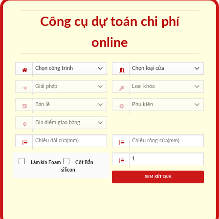
Công cụ dự toán chi phí
online
Làm kín Foam
Cột Bắn
silicon
XEM KẾT QUẢ