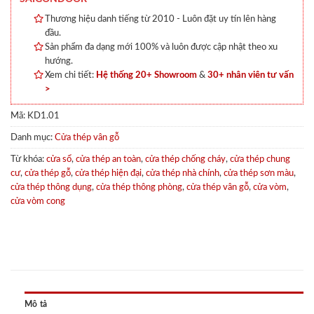
Thương hiệu danh tiếng từ 2010 - Luôn đặt uy tín lên hàng
đầu.
Sản phẩm đa dạng mới 100% và luôn được cập nhật theo xu
hướng.
Xem chi tiết:
Hệ thống 20+ Showroom
&
30+ nhân viên tư vấn
>
Mã:
KD1.01
Danh mục:
Cửa thép vân gỗ
Từ khóa:
cửa sổ
,
cửa thép an toàn
,
cửa thép chống cháy
,
cửa thép chung
cư
,
cửa thép gỗ
,
cửa thép hiện đại
,
cửa thép nhà chính
,
cửa thép sơn màu
,
cửa thép thông dụng
,
cửa thép thông phòng
,
cửa thép vân gỗ
,
cửa vòm
,
cửa vòm cong
Mô tả