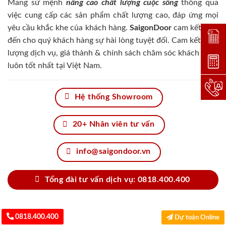
Mang sứ mệnh
nâng cao chất lượng cuộc sống
thông qua
việc cung cấp các sản phẩm chất lượng cao, đáp ứng mọi
yêu cầu khắc khe của khách hàng.
SaigonDoor
cam kết đem
Đặt lị
đến cho quý khách hàng sự hài lòng tuyệt đối. Cam kết chất
lượng dịch vụ, giá thành & chính sách chăm sóc khách hàng
Dự toá
luôn tốt nhất tại Việt Nam.
Hotlin
Hệ thống Showroom
20+ Nhân viên tư vấn
info@saigondoor.vn
Tổng đài tư vấn dịch vụ: 0818.400.400
0818.400.400
Dự toán Online