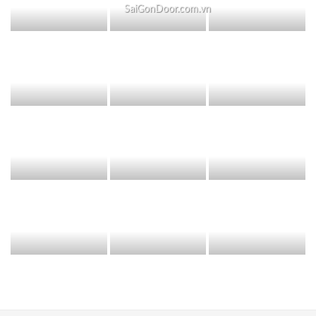
SaiGonDoor.com.vn