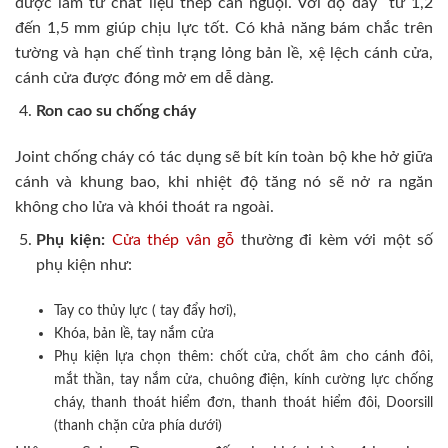
được làm từ chất liệu thép cán nguội. Với độ dày từ 1,2
đến 1,5 mm giúp chịu lực tốt. Có khả năng bám chắc trên
tường và hạn chế tình trạng lỏng bản lề, xệ lệch cánh cửa,
cánh cửa được đóng mở em dễ dàng.
Ron cao su chống cháy
Joint chống cháy có tác dụng sẽ bít kín toàn bộ khe hở giữa
cánh và khung bao, khi nhiệt độ tăng nó sẽ nở ra ngăn
không cho lửa và khói thoát ra ngoài.
Phụ kiện:
Cửa thép vân gỗ
thường đi kèm với một số
phụ kiện như:
Tay co thủy lực ( tay đẩy hơi),
Khóa, bản lề, tay nắm cửa
Phụ kiện lựa chọn thêm: chốt cửa, chốt âm cho cánh đôi,
mắt thần, tay nắm cửa, chuông điện, kính cường lực chống
cháy, thanh thoát hiểm đơn, thanh thoát hiểm đôi, Doorsill
(thanh chặn cửa phía dưới)