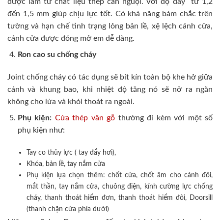
được làm từ chất liệu thép cán nguội. Với độ dày từ 1,2
đến 1,5 mm giúp chịu lực tốt. Có khả năng bám chắc trên
tường và hạn chế tình trạng lỏng bản lề, xệ lệch cánh cửa,
cánh cửa được đóng mở em dễ dàng.
Ron cao su chống cháy
Joint chống cháy có tác dụng sẽ bít kín toàn bộ khe hở giữa
cánh và khung bao, khi nhiệt độ tăng nó sẽ nở ra ngăn
không cho lửa và khói thoát ra ngoài.
Phụ kiện:
Cửa thép vân gỗ
thường đi kèm với một số
phụ kiện như:
Tay co thủy lực ( tay đẩy hơi),
Khóa, bản lề, tay nắm cửa
Phụ kiện lựa chọn thêm: chốt cửa, chốt âm cho cánh đôi,
mắt thần, tay nắm cửa, chuông điện, kính cường lực chống
cháy, thanh thoát hiểm đơn, thanh thoát hiểm đôi, Doorsill
(thanh chặn cửa phía dưới)