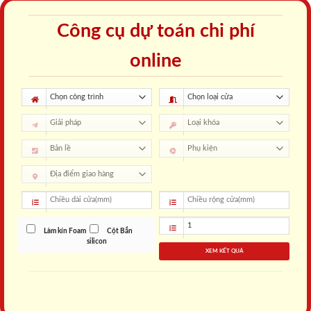
Công cụ dự toán chi phí
online
Làm kín Foam
Cột Bắn
silicon
XEM KẾT QUẢ