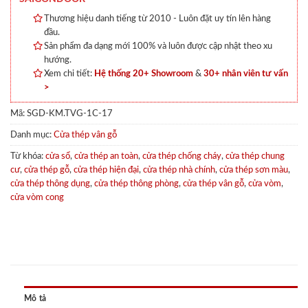
Thương hiệu danh tiếng từ 2010 - Luôn đặt uy tín lên hàng
đầu.
Sản phẩm đa dạng mới 100% và luôn được cập nhật theo xu
hướng.
Xem chi tiết:
Hệ thống 20+ Showroom
&
30+ nhân viên tư vấn
>
Mã:
SGD-KM.TVG-1C-17
Danh mục:
Cửa thép vân gỗ
Từ khóa:
cửa sổ
,
cửa thép an toàn
,
cửa thép chống cháy
,
cửa thép chung
cư
,
cửa thép gỗ
,
cửa thép hiện đại
,
cửa thép nhà chính
,
cửa thép sơn màu
,
cửa thép thông dụng
,
cửa thép thông phòng
,
cửa thép vân gỗ
,
cửa vòm
,
cửa vòm cong
Mô tả