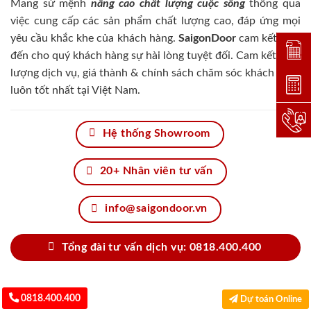
Mang sứ mệnh
nâng cao chất lượng cuộc sống
thông qua
việc cung cấp các sản phẩm chất lượng cao, đáp ứng mọi
yêu cầu khắc khe của khách hàng.
SaigonDoor
cam kết đem
Đặt lị
đến cho quý khách hàng sự hài lòng tuyệt đối. Cam kết chất
lượng dịch vụ, giá thành & chính sách chăm sóc khách hàng
Dự toá
luôn tốt nhất tại Việt Nam.
Hotlin
Hệ thống Showroom
20+ Nhân viên tư vấn
info@saigondoor.vn
Tổng đài tư vấn dịch vụ: 0818.400.400
0818.400.400
Dự toán Online