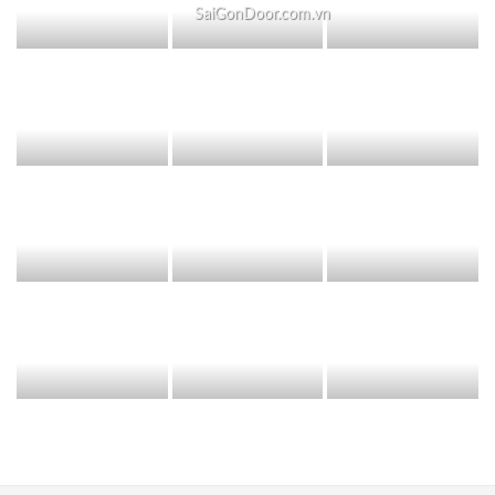
SaiGonDoor.com.vn