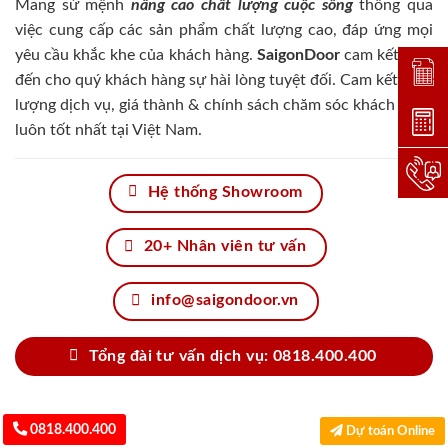
Mang sứ mệnh
nâng cao chất lượng cuộc sống
thông qua
việc cung cấp các sản phẩm chất lượng cao, đáp ứng mọi
yêu cầu khắc khe của khách hàng.
SaigonDoor
cam kết đem
Đặt lị
đến cho quý khách hàng sự hài lòng tuyệt đối. Cam kết chất
lượng dịch vụ, giá thành & chính sách chăm sóc khách hàng
Dự toá
luôn tốt nhất tại Việt Nam.
Hotlin
Hệ thống Showroom
20+ Nhân viên tư vấn
info@saigondoor.vn
Tổng đài tư vấn dịch vụ: 0818.400.400
0818.400.400
Dự toán Online