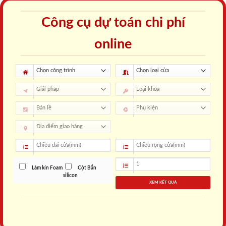
Công cụ dự toán chi phí
online
Làm kín Foam
Cột Bắn
silicon
XEM KẾT QUẢ