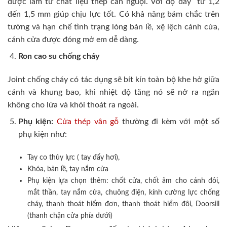
được làm từ chất liệu thép cán nguội. Với độ dày từ 1,2
đến 1,5 mm giúp chịu lực tốt. Có khả năng bám chắc trên
tường và hạn chế tình trạng lỏng bản lề, xệ lệch cánh cửa,
cánh cửa được đóng mở em dễ dàng.
Ron cao su chống cháy
Joint chống cháy có tác dụng sẽ bít kín toàn bộ khe hở giữa
cánh và khung bao, khi nhiệt độ tăng nó sẽ nở ra ngăn
không cho lửa và khói thoát ra ngoài.
Phụ kiện:
Cửa thép vân gỗ
thường đi kèm với một số
phụ kiện như:
Tay co thủy lực ( tay đẩy hơi),
Khóa, bản lề, tay nắm cửa
Phụ kiện lựa chọn thêm: chốt cửa, chốt âm cho cánh đôi,
mắt thần, tay nắm cửa, chuông điện, kính cường lực chống
cháy, thanh thoát hiểm đơn, thanh thoát hiểm đôi, Doorsill
(thanh chặn cửa phía dưới)