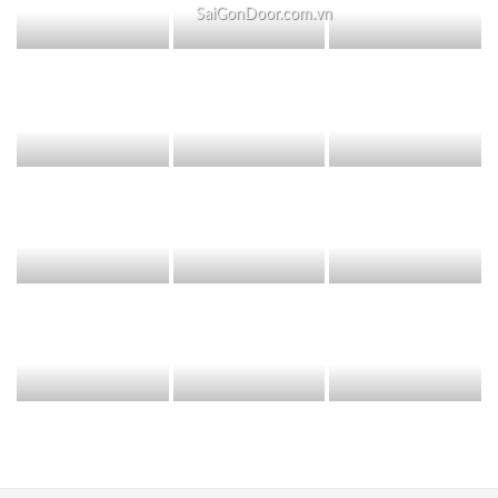
SaiGonDoor.com.vn