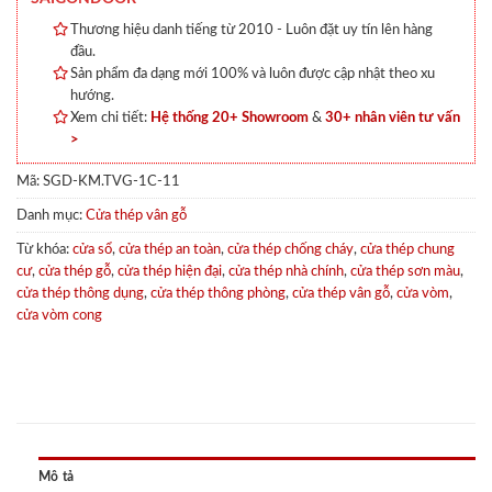
Thương hiệu danh tiếng từ 2010 - Luôn đặt uy tín lên hàng
đầu.
Sản phẩm đa dạng mới 100% và luôn được cập nhật theo xu
hướng.
Xem chi tiết:
Hệ thống 20+ Showroom
&
30+ nhân viên tư vấn
>
Mã:
SGD-KM.TVG-1C-11
Danh mục:
Cửa thép vân gỗ
Từ khóa:
cửa sổ
,
cửa thép an toàn
,
cửa thép chống cháy
,
cửa thép chung
cư
,
cửa thép gỗ
,
cửa thép hiện đại
,
cửa thép nhà chính
,
cửa thép sơn màu
,
cửa thép thông dụng
,
cửa thép thông phòng
,
cửa thép vân gỗ
,
cửa vòm
,
cửa vòm cong
Mô tả