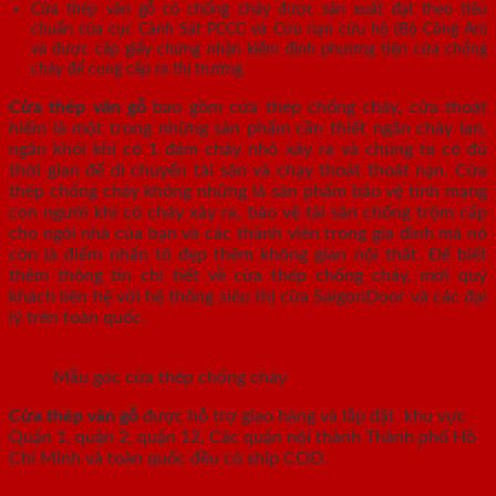
Cửa thép vân gỗ có chống cháy được sản xuất đạt theo tiêu
chuẩn của cục Cảnh Sát PCCC và Cứu nạn cứu hộ (Bộ Công An)
và được cấp giấy chứng nhận kiểm định phương tiện cửa chống
cháy để cung cấp ra thị trường.
Cửa thép vân gỗ
bao gồm cửa thép chống cháy, cửa thoát
hiểm là một trong những sản phẩm cần thiết ngăn cháy lan,
ngăn khói khi có 1 đám cháy nhỏ xảy ra và chúng ta có đủ
thời gian để di chuyển tài sản và chạy thoát thoát nạn. Cửa
thép chống cháy không những là sản phẩm bảo vệ tính mạng
con người khi có cháy xảy ra, bảo vệ tài sản chống trộm cấp
cho ngôi nhà của bạn và các thành viên trong gia đình mà nó
còn là điểm nhấn tô đẹp thêm không gian nội thất. Để biết
thêm thông tin chi tiết về cửa thép chống cháy, mời quý
khách liên hệ với hệ thống siêu thị cửa SaigonDoor và các đại
lý trên toàn quốc.
Mẫu góc cửa thép chống cháy
Cửa thép vân gỗ
được hỗ trợ giao hàng và lắp đặt khu vực
Quận 1, quận 2, quận 12, Các quận nội thành Thành phố Hồ
Chí Minh và toàn quốc đều có ship COD.