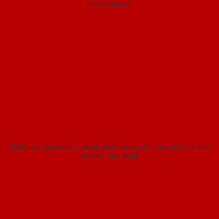
SaiGonDoor
Đánh giá sản phẩm cửa gỗ chất lượng tốt của chủ nhà anh
Mạnh - Tân Bình