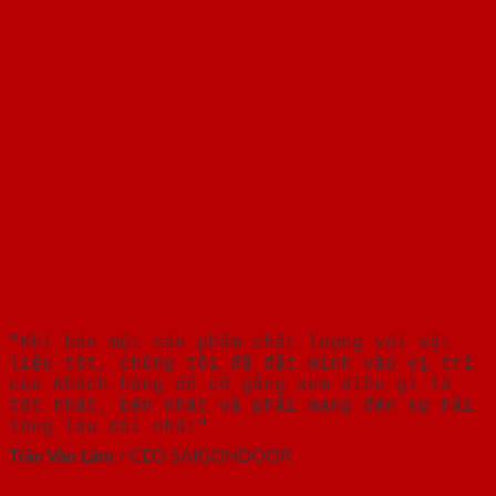
"Khi bán một sản phẩm chất lượng với vật
liệu tốt, chúng tôi đã đặt mình vào vị trí
của Khách hàng để cố gắng xem điều gì là
tốt nhất, bền nhất và phải mang đến sự hài
lòng lâu dài nhất"
Trần Văn Lãm
/
CEO SAIGONDOOR