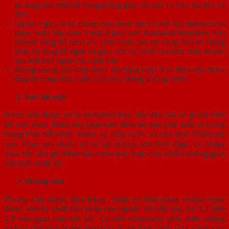
đa dạng cho thiết kế trong không gian nội thất từ hiện đại đến cổ
điển.
Lớp lõi ở giữa là lõi chống cháy được tạo từ chất liệu Honeycomb
paper hoặc tấm eron 2 mặt ở giữa kèm Rockwool bông thủy tinh
chuyên dùng để cách âm, cách nhiệt, tạo độ cứng. Lớp lõi chống
cháy sử dụng để ngăn và giảm bức xạ nhiệt của đám cháy truyền
qua mặt bên ngoài của cánh cửa.
Khung xương cửa thép được làm bằng thép U và thép hộp nhằm
tăng độ cứng chắc chắn cho cánh không bị cong vênh.
Sơn bề mặt
Nước sơn được xử lý photphat hóa, tẩy dầu mỡ và gỉ sét trên
bề mặt thép. Điều này giúp bảo đảm bề mặt cửa luôn ở trong
trạng thái tốt nhất. Tránh sự trầy xước và cho tính thẩm mỹ
cao. Màu sơn được xử lý tại phòng sơn tĩnh điện, có nhiều
màu sắc vân gỗ được lựa chọn phù hợp cho nhiều không gian
nội thất thiết kế.
Khung cửa
Khung cửa được làm bằng thép có khả năng chống cháy
được làm từ chất liệu thép cán nguội. Với độ dày từ 1,2 đến
1,5 mm giúp chịu lực tốt. Có khả năng bám chắc trên tường
và hạn chế tình trạng lỏng bản lề, xệ lệch cánh cửa, cánh cửa