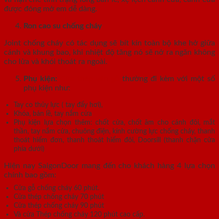
được đóng mở em dễ dàng.
Ron cao su chống cháy
Joint chống cháy có tác dụng sẽ bít kín toàn bộ khe hở giữa
cánh và khung bao, khi nhiệt độ tăng nó sẽ nở ra ngăn không
cho lửa và khói thoát ra ngoài.
Phụ kiện:
Cửa thép vân gỗ
thường đi kèm với một số
phụ kiện như:
Tay co thủy lực ( tay đẩy hơi),
Khóa, bản lề, tay nắm cửa
Phụ kiện lựa chọn thêm: chốt cửa, chốt âm cho cánh đôi, mắt
thần, tay nắm cửa, chuông điện, kính cường lực chống cháy, thanh
thoát hiểm đơn, thanh thoát hiểm đôi, Doorsill (thanh chặn cửa
phía dưới)
Hiện nay SaigonDoor mang đến cho khách hàng 4 lựa chọn
chính bao gồm:
Cửa gỗ chống cháy 60 phút.
Cửa thép chống cháy 70 phút
Cửa thép chống cháy 90 phút
Và cửa Thép chống cháy 120 phút cao cấp.