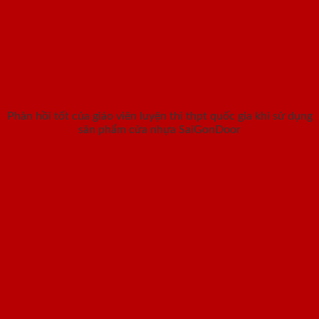
Phản hồi tốt của giáo viên luyện thi thpt quốc gia khi sử dụng
sản phẩm cửa nhựa SaiGonDoor