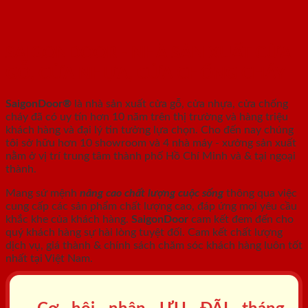
SAIGONDOOR - NHÀ SẢN XUẤT CỬA
GỖ, CỬA NHỰA, CỬA CHỐNG CHÁY
SaigonDoor®
là nhà sản xuất cửa gỗ, cửa nhựa, cửa chống
cháy
đã có uy tín hơn 10 năm trên thị trường và hàng triệu
khách hàng và đại lý tin tưởng lựa chọn. Cho đến nay chúng
tôi sở hữu hơn 10 showroom và 4 nhà máy - xưởng sản xuất
nằm ở vị trí trung tâm thành phố Hồ Chí Minh và & tại ngoại
thành.
Mang sứ mệnh
nâng cao chất lượng cuộc sống
thông qua việc
cung cấp các sản phẩm chất lượng cao, đáp ứng mọi yêu cầu
khắc khe của khách hàng.
SaigonDoor
cam kết đem đến cho
quý khách hàng sự hài lòng tuyệt đối. Cam kết chất lượng
dịch vụ, giá thành & chính sách chăm sóc khách hàng luôn tốt
nhất tại Việt Nam.