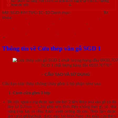
Sản phẩm đa dạng mới 100% và luôn được cập nhật theo xu hướng.
Xem chi tiết:
Hệ thống 20+ Showroom
&
30+ nhân viên tư vấn >
Mã:
SGD-KM.TVG-1C-10
Danh mục:
Cửa thép vân gỗ
Từ
khóa:
cửa sổ
,
cửa thép an toàn
,
cửa thép chống cháy
,
cửa
thép chung cư
,
cửa thép gỗ
,
cửa thép hiện đại
,
cửa thép nhà
chính
,
cửa thép sơn màu
,
cửa thép thông dụng
,
cửa thép
thông phòng
,
cửa thép vân gỗ
,
cửa vòm
,
cửa vòm cong
Mô tả
Thông tin về Cửa thép vân gỗ SGD 1
Cửa thép vân gỗ
SGD 1 chất lượng hàng đầu 0933.707707
CỬA THÉP VÂN GỖ
– CẤU TẠO VÀ SỬ DỤNG
Cấu tạo cửa thép chống cháy gồm 5 bộ phận như sau:
Cánh cửa
gồm 3 lớp
Bề mặt ngoài cùng được tạo nên bởi 2 tấm thép phủ vân gỗ có độ
dày từ 0.7mm – 1.2m phủ sơn tĩnh điện chống han gỉ, có khả
năng chịu lực và chịu được nhiệt cường độ cao. Thép tấm được
làm cánh phẳng hoặc được dập tạo hình Pano cho mẫu cửa thêm