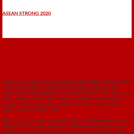
ASEAN STRONG 2020
Nhà máy - Xưởng sản xuất
Nhà máy sản xuất Cửa SaiGonDoor được đặt tại Thạnh Xuân,
Quận 12, TP.Hồ Chí Minh. Với diện tích 20.000 m2, dây
truyền sản xuất đồng bộ các sản phẩm cửa gỗ ,cửa nhựa, cửa
thép chống cháy. Với sản lượng và thị phần nằm trong top
những công ty đứng đầu về ngành sản xuất cung ứng cửa
ngoài thị trường miền Nam.
Bên cạnh dây truyền công nghệ hiện đại,
SaiGonDoor
còn có
đội ngũ kỹ thuật viên lành nghề nhiều năm trong lĩnh vực sản
xuất đồ gỗ nội thất gỗ tự nhiên. Với dòng gỗ tự nhiên dòng