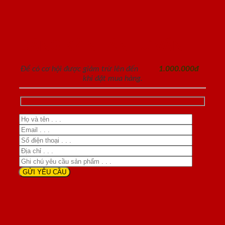
ĐĂNG KÝ NHẬN TƯ VẤN
Để có cơ hội được giảm trừ lên đến
1.000.000đ
khi đặt mua hàng.