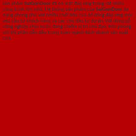
sản phẩm
SaiGonDoor
đã có mặt đáp ứng trong rất nhiều
công trình lớn nhỏ. Hệ thống sản phẩm của
SaiGonDoor
đa
dạng phong phú với nhiều chất liệu cửa dễ dàng đáp ứng mọi
yêu cầu từ khách hàng và các chủ đầu tư dự án. Với dòng gỗ
công nghiệp chịu nước đang chiếm vị trí chủ đạo, tiên phong
với thị phần dẫn đầu trong toàn ngành kinh doanh sản xuất
cửa.