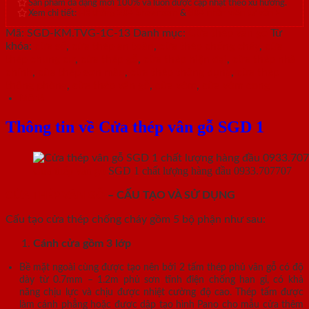
Sản phẩm đa dạng mới 100% và luôn được cập nhật theo xu hướng.
Xem chi tiết:
Hệ thống 20+ Showroom
&
30+ nhân viên tư vấn >
Mã:
SGD-KM.TVG-1C-13
Danh mục:
Cửa thép vân gỗ
Từ
khóa:
cửa sổ
,
cửa thép an toàn
,
cửa thép chống cháy
,
cửa
thép chung cư
,
cửa thép gỗ
,
cửa thép hiện đại
,
cửa thép nhà
chính
,
cửa thép sơn màu
,
cửa thép thông dụng
,
cửa thép
thông phòng
,
cửa thép vân gỗ
,
cửa vòm
,
cửa vòm cong
Mô tả
Thông tin về Cửa thép vân gỗ SGD 1
Cửa thép vân gỗ
SGD 1 chất lượng hàng đầu 0933.707707
CỬA THÉP VÂN GỖ
– CẤU TẠO VÀ SỬ DỤNG
Cấu tạo cửa thép chống cháy gồm 5 bộ phận như sau:
Cánh cửa
gồm 3 lớp
Bề mặt ngoài cùng được tạo nên bởi 2 tấm thép phủ vân gỗ có độ
dày từ 0.7mm – 1.2m phủ sơn tĩnh điện chống han gỉ, có khả
năng chịu lực và chịu được nhiệt cường độ cao. Thép tấm được
làm cánh phẳng hoặc được dập tạo hình Pano cho mẫu cửa thêm