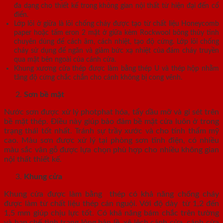
đa dạng cho thiết kế trong không gian nội thất từ hiện đại đến cổ
điển.
Lớp lõi ở giữa là lõi chống cháy được tạo từ chất liệu Honeycomb
paper hoặc tấm eron 2 mặt ở giữa kèm Rockwool bông thủy tinh
chuyên dùng để cách âm, cách nhiệt, tạo độ cứng. Lớp lõi chống
cháy sử dụng để ngăn và giảm bức xạ nhiệt của đám cháy truyền
qua mặt bên ngoài của cánh cửa.
Khung xương cửa thép được làm bằng thép U và thép hộp nhằm
tăng độ cứng chắc chắn cho cánh không bị cong vênh.
Sơn bề mặt
Nước sơn được xử lý photphat hóa, tẩy dầu mỡ và gỉ sét trên
bề mặt thép. Điều này giúp bảo đảm bề mặt cửa luôn ở trong
trạng thái tốt nhất. Tránh sự trầy xước và cho tính thẩm mỹ
cao. Màu sơn được xử lý tại phòng sơn tĩnh điện, có nhiều
màu sắc vân gỗ được lựa chọn phù hợp cho nhiều không gian
nội thất thiết kế.
Khung cửa
Khung cửa được làm bằng thép có khả năng chống cháy
được làm từ chất liệu thép cán nguội. Với độ dày từ 1,2 đến
1,5 mm giúp chịu lực tốt. Có khả năng bám chắc trên tường
và hạn chế tình trạng lỏng bản lề, xệ lệch cánh cửa, cánh cửa