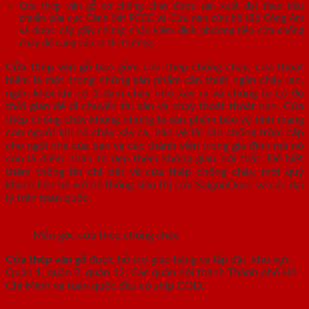
Cửa thép vân gỗ có chống cháy được sản xuất đạt theo tiêu
chuẩn của cục Cảnh Sát PCCC và Cứu nạn cứu hộ (Bộ Công An)
và được cấp giấy chứng nhận kiểm định phương tiện cửa chống
cháy để cung cấp ra thị trường.
Cửa thép vân gỗ
bao gồm cửa thép chống cháy, cửa thoát
hiểm là một trong những sản phẩm cần thiết ngăn cháy lan,
ngăn khói khi có 1 đám cháy nhỏ xảy ra và chúng ta có đủ
thời gian để di chuyển tài sản và chạy thoát thoát nạn. Cửa
thép chống cháy không những là sản phẩm bảo vệ tính mạng
con người khi có cháy xảy ra, bảo vệ tài sản chống trộm cấp
cho ngôi nhà của bạn và các thành viên trong gia đình mà nó
còn là điểm nhấn tô đẹp thêm không gian nội thất. Để biết
thêm thông tin chi tiết về cửa thép chống cháy, mời quý
khách liên hệ với hệ thống siêu thị cửa SaigonDoor và các đại
lý trên toàn quốc.
Mẫu góc cửa thép chống cháy
Cửa thép vân gỗ
được hỗ trợ giao hàng và lắp đặt khu vực
Quận 1, quận 2, quận 12, Các quận nội thành Thành phố Hồ
Chí Minh và toàn quốc đều có ship COD.