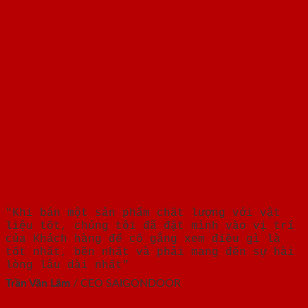
"Khi bán một sản phẩm chất lượng với vật
liệu tốt, chúng tôi đã đặt mình vào vị trí
của Khách hàng để cố gắng xem điều gì là
tốt nhất, bền nhất và phải mang đến sự hài
lòng lâu dài nhất"
Trần Văn Lãm
/
CEO SAIGONDOOR