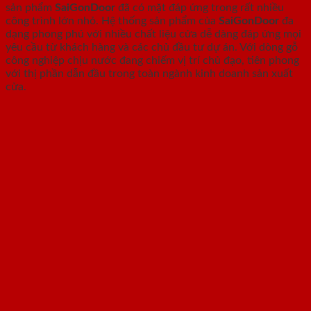
sản phẩm
SaiGonDoor
đã có mặt đáp ứng trong rất nhiều
công trình lớn nhỏ. Hệ thống sản phẩm của
SaiGonDoor
đa
dạng phong phú với nhiều chất liệu cửa dễ dàng đáp ứng mọi
yêu cầu từ khách hàng và các chủ đầu tư dự án. Với dòng gỗ
công nghiệp chịu nước đang chiếm vị trí chủ đạo, tiên phong
với thị phần dẫn đầu trong toàn ngành kinh doanh sản xuất
cửa.