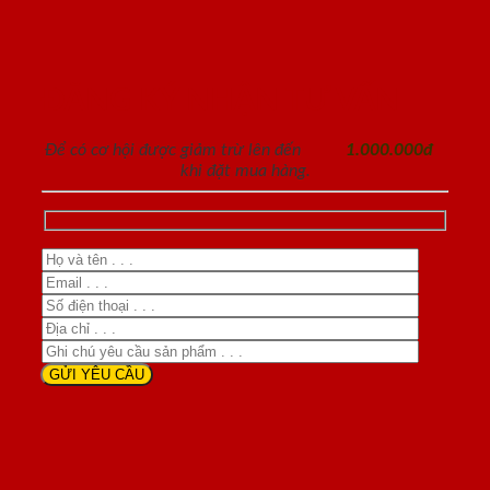
ĐĂNG KÝ NHẬN TƯ VẤN
Để có cơ hội được giảm trừ lên đến
1.000.000đ
khi đặt mua hàng.