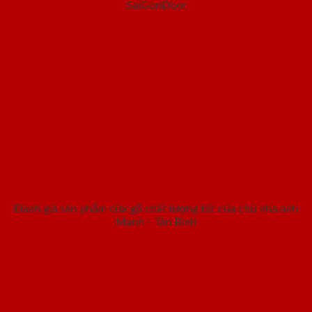
SaiGonDoor
Đánh giá sản phẩm cửa gỗ chất lượng tốt của chủ nhà anh
Mạnh - Tân Bình