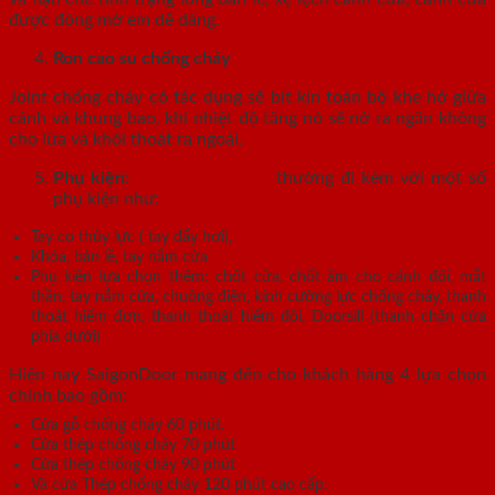
được đóng mở em dễ dàng.
Ron cao su chống cháy
Joint chống cháy có tác dụng sẽ bít kín toàn bộ khe hở giữa
cánh và khung bao, khi nhiệt độ tăng nó sẽ nở ra ngăn không
cho lửa và khói thoát ra ngoài.
Phụ kiện:
Cửa thép vân gỗ
thường đi kèm với một số
phụ kiện như:
Tay co thủy lực ( tay đẩy hơi),
Khóa, bản lề, tay nắm cửa
Phụ kiện lựa chọn thêm: chốt cửa, chốt âm cho cánh đôi, mắt
thần, tay nắm cửa, chuông điện, kính cường lực chống cháy, thanh
thoát hiểm đơn, thanh thoát hiểm đôi, Doorsill (thanh chặn cửa
phía dưới)
Hiện nay SaigonDoor mang đến cho khách hàng 4 lựa chọn
chính bao gồm:
Cửa gỗ chống cháy 60 phút.
Cửa thép chống cháy 70 phút
Cửa thép chống cháy 90 phút
Và cửa Thép chống cháy 120 phút cao cấp.