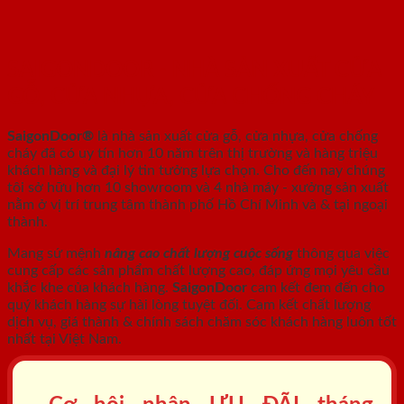
SAIGONDOOR - NHÀ SẢN XUẤT CỬA
GỖ, CỬA NHỰA, CỬA CHỐNG CHÁY
SaigonDoor®
là nhà sản xuất cửa gỗ, cửa nhựa, cửa chống
cháy
đã có uy tín hơn 10 năm trên thị trường và hàng triệu
khách hàng và đại lý tin tưởng lựa chọn. Cho đến nay chúng
tôi sở hữu hơn 10 showroom và 4 nhà máy - xưởng sản xuất
nằm ở vị trí trung tâm thành phố Hồ Chí Minh và & tại ngoại
thành.
Mang sứ mệnh
nâng cao chất lượng cuộc sống
thông qua việc
cung cấp các sản phẩm chất lượng cao, đáp ứng mọi yêu cầu
khắc khe của khách hàng.
SaigonDoor
cam kết đem đến cho
quý khách hàng sự hài lòng tuyệt đối. Cam kết chất lượng
dịch vụ, giá thành & chính sách chăm sóc khách hàng luôn tốt
nhất tại Việt Nam.