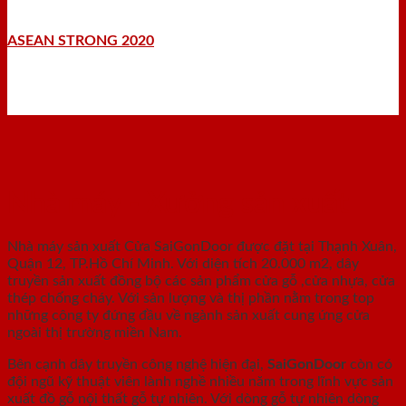
ASEAN STRONG 2020
Nhà máy - Xưởng sản xuất
Nhà máy sản xuất Cửa SaiGonDoor được đặt tại Thạnh Xuân,
Quận 12, TP.Hồ Chí Minh. Với diện tích 20.000 m2, dây
truyền sản xuất đồng bộ các sản phẩm cửa gỗ ,cửa nhựa, cửa
thép chống cháy. Với sản lượng và thị phần nằm trong top
những công ty đứng đầu về ngành sản xuất cung ứng cửa
ngoài thị trường miền Nam.
Bên cạnh dây truyền công nghệ hiện đại,
SaiGonDoor
còn có
đội ngũ kỹ thuật viên lành nghề nhiều năm trong lĩnh vực sản
xuất đồ gỗ nội thất gỗ tự nhiên. Với dòng gỗ tự nhiên dòng