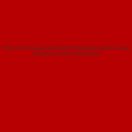
Phản hồi tốt của giáo viên luyện thi thpt quốc gia khi sử dụng
sản phẩm cửa nhựa SaiGonDoor