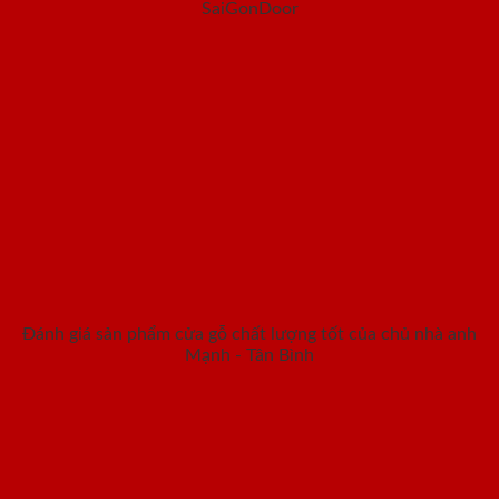
SaiGonDoor
Đánh giá sản phẩm cửa gỗ chất lượng tốt của chủ nhà anh
Mạnh - Tân Bình