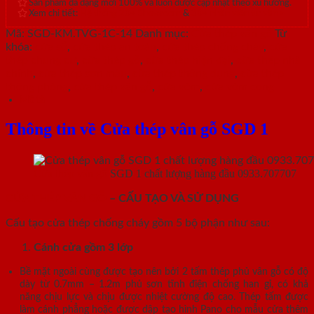
Sản phẩm đa dạng mới 100% và luôn được cập nhật theo xu hướng.
Xem chi tiết:
Hệ thống 20+ Showroom
&
30+ nhân viên tư vấn >
Mã:
SGD-KM.TVG-1C-14
Danh mục:
Cửa thép vân gỗ
Từ
khóa:
cửa sổ
,
cửa thép an toàn
,
cửa thép chống cháy
,
cửa
thép chung cư
,
cửa thép gỗ
,
cửa thép hiện đại
,
cửa thép nhà
chính
,
cửa thép sơn màu
,
cửa thép thông dụng
,
cửa thép
thông phòng
,
cửa thép vân gỗ
,
cửa vòm
,
cửa vòm cong
Mô tả
Thông tin về Cửa thép vân gỗ SGD 1
Cửa thép vân gỗ
SGD 1 chất lượng hàng đầu 0933.707707
CỬA THÉP VÂN GỖ
– CẤU TẠO VÀ SỬ DỤNG
Cấu tạo cửa thép chống cháy gồm 5 bộ phận như sau:
Cánh cửa
gồm 3 lớp
Bề mặt ngoài cùng được tạo nên bởi 2 tấm thép phủ vân gỗ có độ
dày từ 0.7mm – 1.2m phủ sơn tĩnh điện chống han gỉ, có khả
năng chịu lực và chịu được nhiệt cường độ cao. Thép tấm được
làm cánh phẳng hoặc được dập tạo hình Pano cho mẫu cửa thêm