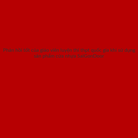
Phản hồi tốt của giáo viên luyện thi thpt quốc gia khi sử dụng
sản phẩm cửa nhựa SaiGonDoor