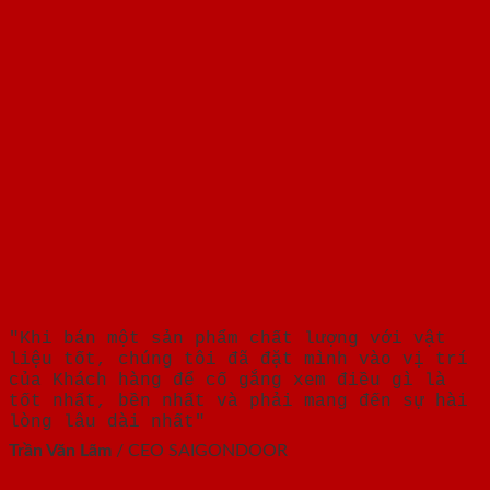
"Khi bán một sản phẩm chất lượng với vật
liệu tốt, chúng tôi đã đặt mình vào vị trí
của Khách hàng để cố gắng xem điều gì là
tốt nhất, bền nhất và phải mang đến sự hài
lòng lâu dài nhất"
Trần Văn Lãm
/
CEO SAIGONDOOR