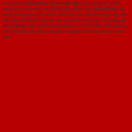
sản phẩm
SaiGonDoor
đã có mặt đáp ứng trong rất nhiều
công trình lớn nhỏ. Hệ thống sản phẩm của
SaiGonDoor
đa
dạng phong phú với nhiều chất liệu cửa dễ dàng đáp ứng mọi
yêu cầu từ khách hàng và các chủ đầu tư dự án. Với dòng gỗ
công nghiệp chịu nước đang chiếm vị trí chủ đạo, tiên phong
với thị phần dẫn đầu trong toàn ngành kinh doanh sản xuất
cửa.