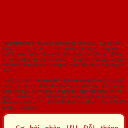
SAIGONDOOR - NHÀ SẢN XUẤT CỬA
GỖ, CỬA NHỰA, CỬA CHỐNG CHÁY
SaigonDoor®
là nhà sản xuất cửa gỗ, cửa nhựa, cửa chống
cháy
đã có uy tín hơn 10 năm trên thị trường và hàng triệu
khách hàng và đại lý tin tưởng lựa chọn. Cho đến nay chúng
tôi sở hữu hơn 10 showroom và 4 nhà máy - xưởng sản xuất
nằm ở vị trí trung tâm thành phố Hồ Chí Minh và & tại ngoại
thành.
Mang sứ mệnh
nâng cao chất lượng cuộc sống
thông qua việc
cung cấp các sản phẩm chất lượng cao, đáp ứng mọi yêu cầu
khắc khe của khách hàng.
SaigonDoor
cam kết đem đến cho
quý khách hàng sự hài lòng tuyệt đối. Cam kết chất lượng
dịch vụ, giá thành & chính sách chăm sóc khách hàng luôn tốt
nhất tại Việt Nam.