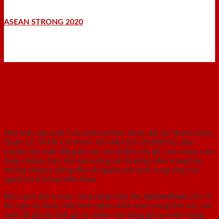
ASEAN STRONG 2020
Nhà máy - Xưởng sản xuất
Nhà máy sản xuất Cửa SaiGonDoor được đặt tại Thạnh Xuân,
Quận 12, TP.Hồ Chí Minh. Với diện tích 20.000 m2, dây
truyền sản xuất đồng bộ các sản phẩm cửa gỗ ,cửa nhựa, cửa
thép chống cháy. Với sản lượng và thị phần nằm trong top
những công ty đứng đầu về ngành sản xuất cung ứng cửa
ngoài thị trường miền Nam.
Bên cạnh dây truyền công nghệ hiện đại,
SaiGonDoor
còn có
đội ngũ kỹ thuật viên lành nghề nhiều năm trong lĩnh vực sản
xuất đồ gỗ nội thất gỗ tự nhiên. Với dòng gỗ tự nhiên dòng