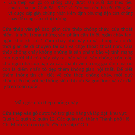
Cửa thép vân gỗ có chống cháy được sản xuất đạt theo tiêu
chuẩn của cục Cảnh Sát PCCC và Cứu nạn cứu hộ (Bộ Công An)
và được cấp giấy chứng nhận kiểm định phương tiện cửa chống
cháy để cung cấp ra thị trường.
Cửa thép vân gỗ
bao gồm cửa thép chống cháy, cửa thoát
hiểm là một trong những sản phẩm cần thiết ngăn cháy lan,
ngăn khói khi có 1 đám cháy nhỏ xảy ra và chúng ta có đủ
thời gian để di chuyển tài sản và chạy thoát thoát nạn. Cửa
thép chống cháy không những là sản phẩm bảo vệ tính mạng
con người khi có cháy xảy ra, bảo vệ tài sản chống trộm cấp
cho ngôi nhà của bạn và các thành viên trong gia đình mà nó
còn là điểm nhấn tô đẹp thêm không gian nội thất. Để biết
thêm thông tin chi tiết về cửa thép chống cháy, mời quý
khách liên hệ với hệ thống siêu thị cửa SaigonDoor và các đại
lý trên toàn quốc.
Mẫu góc cửa thép chống cháy
Cửa thép vân gỗ
được hỗ trợ giao hàng và lắp đặt khu vực
Quận 1, quận 2, quận 12, Các quận nội thành Thành phố Hồ
Chí Minh và toàn quốc đều có ship COD.