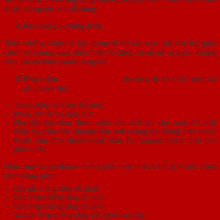
được đóng mở em dễ dàng.
Ron cao su chống cháy
Joint chống cháy có tác dụng sẽ bít kín toàn bộ khe hở giữa
cánh và khung bao, khi nhiệt độ tăng nó sẽ nở ra ngăn không
cho lửa và khói thoát ra ngoài.
Phụ kiện:
Cửa thép vân gỗ
thường đi kèm với một số
phụ kiện như:
Tay co thủy lực ( tay đẩy hơi),
Khóa, bản lề, tay nắm cửa
Phụ kiện lựa chọn thêm: chốt cửa, chốt âm cho cánh đôi, mắt
thần, tay nắm cửa, chuông điện, kính cường lực chống cháy, thanh
thoát hiểm đơn, thanh thoát hiểm đôi, Doorsill (thanh chặn cửa
phía dưới)
Hiện nay SaigonDoor mang đến cho khách hàng 4 lựa chọn
chính bao gồm:
Cửa gỗ chống cháy 60 phút.
Cửa thép chống cháy 70 phút
Cửa thép chống cháy 90 phút
Và cửa Thép chống cháy 120 phút cao cấp.