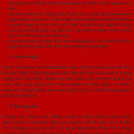
đa dạng cho thiết kế trong không gian nội thất từ hiện đại đến cổ
điển.
Lớp lõi ở giữa là lõi chống cháy được tạo từ chất liệu Honeycomb
paper hoặc tấm eron 2 mặt ở giữa kèm Rockwool bông thủy tinh
chuyên dùng để cách âm, cách nhiệt, tạo độ cứng. Lớp lõi chống
cháy sử dụng để ngăn và giảm bức xạ nhiệt của đám cháy truyền
qua mặt bên ngoài của cánh cửa.
Khung xương cửa thép được làm bằng thép U và thép hộp nhằm
tăng độ cứng chắc chắn cho cánh không bị cong vênh.
Sơn bề mặt
Nước sơn được xử lý photphat hóa, tẩy dầu mỡ và gỉ sét trên
bề mặt thép. Điều này giúp bảo đảm bề mặt cửa luôn ở trong
trạng thái tốt nhất. Tránh sự trầy xước và cho tính thẩm mỹ
cao. Màu sơn được xử lý tại phòng sơn tĩnh điện, có nhiều
màu sắc vân gỗ được lựa chọn phù hợp cho nhiều không gian
nội thất thiết kế.
Khung cửa
Khung cửa được làm bằng thép có khả năng chống cháy
được làm từ chất liệu thép cán nguội. Với độ dày từ 1,2 đến
1,5 mm giúp chịu lực tốt. Có khả năng bám chắc trên tường
và hạn chế tình trạng lỏng bản lề, xệ lệch cánh cửa, cánh cửa