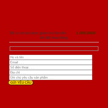
ĐĂNG KÝ NHẬN TƯ VẤN
Để có cơ hội được giảm trừ lên đến
1.000.000đ
khi đặt mua hàng.