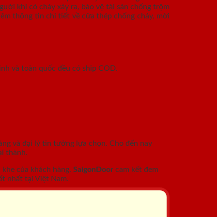
ười khi có cháy xảy ra, bảo vệ tài sản chống trộm
êm thông tin chi tiết về cửa thép chống cháy, mời
inh và toàn quốc đều có ship COD.
àng và đại lý tin tưởng lựa chọn. Cho đến nay
i thành.
c khe của khách hàng.
SaigonDoor
cam kết đem
t nhất tại Việt Nam.