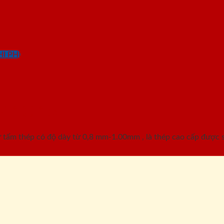
I PHÍ
G-1C-15
ấm thép có độ dày từ 0,8 mm-1.00mm , là thép cao cấp được sơ