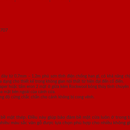
 dày từ 0.7mm – 1.2m phủ sơn tĩnh điện chống han gỉ, có khả năng ch
ng cho thiết kế trong không gian nội thất từ hiện đại đến cổ điển.
 paper hoặc tấm eron 2 mặt ở giữa kèm Rockwool bông thủy tinh chuyên 
ua mặt bên ngoài của cánh cửa.
g độ cứng chắc chắn cho cánh không bị cong vênh.
bề mặt thép. Điều này giúp bảo đảm bề mặt cửa luôn ở trong tr
nhiều màu sắc vân gỗ được lựa chọn phù hợp cho nhiều không gia