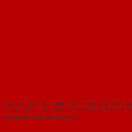
"Khi bán một sản phẩm chất lượng với vật liệ
là tốt nhất, bền nhất và phải mang đến sự hà
Trần Văn Lãm
/
CEO SAIGONDOOR