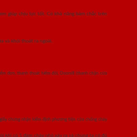
mm giúp chịu lực tốt. Có khả năng bám chắc trên
a và khói thoát ra ngoài.
ểm đơn, thanh thoát hiểm đôi, Doorsill (thanh chặn cửa
 giấy chứng nhận kiểm định phương tiện cửa chống cháy
i khi có 1 đám cháy nhỏ xảy ra và chúng ta có đủ