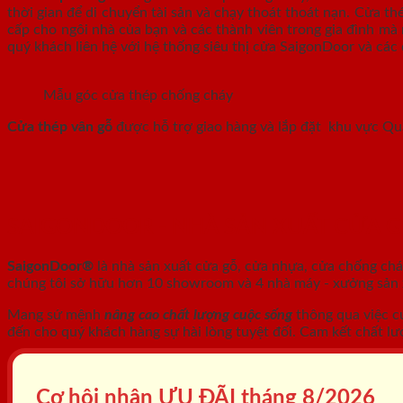
thời gian để di chuyển tài sản và chạy thoát thoát nạn. Cửa t
cấp cho ngôi nhà của bạn và các thành viên trong gia đình mà 
quý khách liên hệ với hệ thống siêu thị cửa SaigonDoor và các 
Mẫu góc cửa thép chống cháy
Cửa thép vân gỗ
được hỗ trợ giao hàng và lắp đặt khu vực Q
SAIGONDOOR - NHÀ SẢN XUẤT CỬA 
SaigonDoor®
là nhà sản xuất cửa gỗ, cửa nhựa, cửa chống ch
chúng tôi sở hữu hơn 10 showroom và 4 nhà máy - xưởng sản xu
Mang sứ mệnh
nâng cao chất lượng cuộc sống
thông qua việc c
đến cho quý khách hàng sự hài lòng tuyệt đối. Cam kết chất lư
Cơ hội nhận ƯU ĐÃI tháng
8/2026