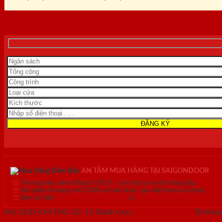
0818.400.400
AN TÂM MUA HÀNG TẠI SAIGONDOOR
Thương hiệu danh tiếng từ 2010 - Luôn đặt uy tín lên hàng đầu.
Sản phẩm đa dạng mới 100% và luôn được cập nhật theo xu hướng.
Xem chi tiết:
Hệ thống 20+ Showroom
&
30+ nhân viên tư vấn >
Mã:
SGD-KM.TVG-1C-15
Danh mục:
Cửa thép vân gỗ
Từ khóa
chính
,
cửa thép sơn màu
,
cửa thép thông dụng
,
cửa thép thôn