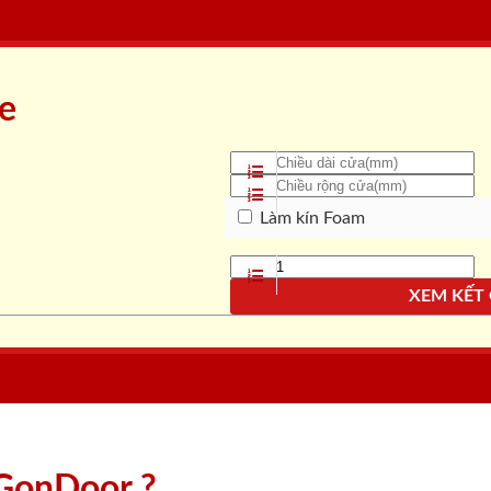
ne
Làm kín Foam
XEM KẾT
aiGonDoor ?