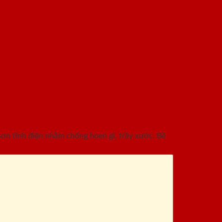
n tĩnh điện nhằm chống hoen gỉ, trầy xước. Bề