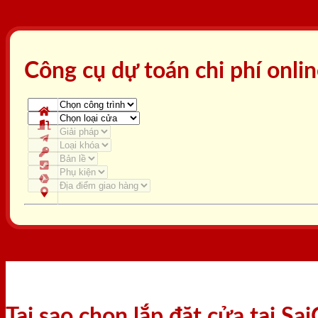
Công cụ dự toán chi phí onli
Tại sao chọn lắp đặt cửa tại S