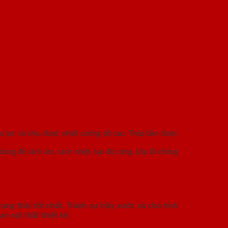
ịu lực và chịu được nhiệt cường độ cao. Thép tấm được
dùng để cách âm, cách nhiệt, tạo độ cứng. Lớp lõi chống
ạng thái tốt nhất. Tránh sự trầy xước và cho tính
n nội thất thiết kế.