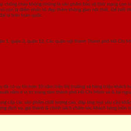
hép chống cháy không những là sản phẩm bảo vệ tính mạng con ng
nó còn là điểm nhấn tô đẹp thêm không gian nội thất. Để biết th
đại lý trên toàn quốc.
uận 1, quận 2, quận 12, Các quận nội thành Thành phố Hồ Chí M
GỖ, CỬA NHỰA, CỬA CHỐNG CHÁY
áy
đã có uy tín hơn 10 năm trên thị trường và hàng triệu khách h
ất nằm ở vị trí trung tâm thành phố Hồ Chí Minh và & tại ngoạ
ung cấp các sản phẩm chất lượng cao, đáp ứng mọi yêu cầu khắ
ợng dịch vụ, giá thành & chính sách chăm sóc khách hàng luôn tố