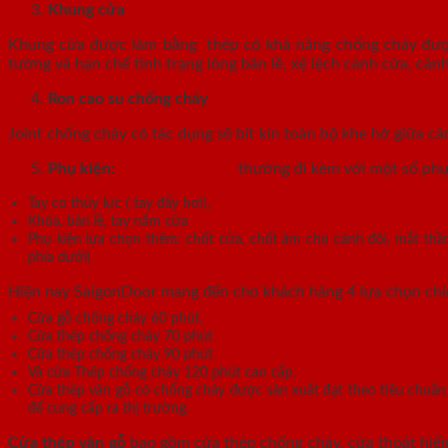
Khung cửa
Khung cửa được làm bằng thép có khả năng chống cháy được 
tường và hạn chế tình trạng lỏng bản lề, xệ lệch cánh cửa, c
Ron cao su chống cháy
Joint chống cháy có tác dụng sẽ bít kín toàn bộ khe hở giữa cá
Phụ kiện:
Cửa thép vân gỗ
thường đi kèm với một số phụ
Tay co thủy lực ( tay đẩy hơi),
Khóa, bản lề, tay nắm cửa
Phụ kiện lựa chọn thêm: chốt cửa, chốt âm cho cánh đôi, mắt thần
phía dưới)
Hiện nay SaigonDoor mang đến cho khách hàng 4 lựa chọn ch
Cửa gỗ chống cháy 60 phút.
Cửa thép chống cháy 70 phút
Cửa thép chống cháy 90 phút
Và cửa Thép chống cháy 120 phút cao cấp.
Cửa thép vân gỗ có chống cháy được sản xuất đạt theo tiêu chuẩ
để cung cấp ra thị trường.
Cửa thép vân gỗ
bao gồm cửa thép chống cháy, cửa thoát hiểm 