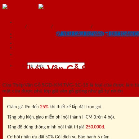
Skip
to
content
SaiGonDoor®
Trang chủ
/
Sản phẩm
/
Cửa chống cháy
/
Cửa thép vân gỗ
0818.400.400
YÊU CẦU TƯ VẤN
DỰ TOÁN CH
SaiGonDoor®
Tìm
Cửa Thép Vân Gỗ SGD-KM.TV
kiếm:
Cửa Thép Vân Gỗ SGD-KM.TVG-1C-15 là loại cửa được làm từ t
mặt cửa được phủ lớp giả vân gỗ giống như gỗ tự nhiên
Giảm giá lên đến
25%
khi thiết kế lắp đặt trọn gói.
Tặng phụ kiện, giao miễn phí nội thành HCM (trên 4 bộ).
Tặng đồ dùng thông minh nội thất trị giá
250.000đ.
Cơ hội nhận ưu đãi 50% Gói dịch vụ Bảo hành 5 năm.