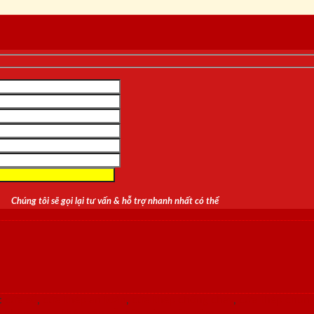
Chúng tôi sẽ gọi lại tư vấn & hỗ trợ nhanh nhất có thể
:
cửa sổ
,
cửa thép an toàn
,
cửa thép chống cháy
,
cửa thép chun
g phòng
,
cửa thép vân gỗ
,
cửa vòm
,
cửa vòm cong