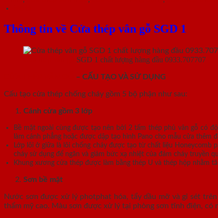
Mô tả
Thông tin về Cửa thép vân gỗ SGD 1
Cửa thép vân gỗ
SGD 1 chất lượng hàng đầu 0933.707707
CỬA THÉP VÂN GỖ
– CẤU TẠO VÀ SỬ DỤNG
Cấu tạo cửa thép chống cháy gồm 5 bộ phận như sau:
Cánh cửa
gồm 3 lớp
Bề mặt ngoài cùng được tạo nên bởi 2 tấm thép phủ vân gỗ có độ
làm cánh phẳng hoặc được dập tạo hình Pano cho mẫu cửa thêm đa dạ
Lớp lõi ở giữa là lõi chống cháy được tạo từ chất liệu Honeycomb
cháy sử dụng để ngăn và giảm bức xạ nhiệt của đám cháy truyền q
Khung xương cửa thép được làm bằng thép U và thép hộp nhằm tăn
Sơn bề mặt
Nước sơn được xử lý photphat hóa, tẩy dầu mỡ và gỉ sét trên 
thẩm mỹ cao. Màu sơn được xử lý tại phòng sơn tĩnh điện, có 