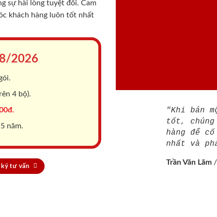
 sự hài lòng tuyệt đối. Cam
sóc khách hàng luôn tốt nhất
8/2026
gói.
ên 4 bộ).
00đ.
"Khi bán m
tốt, chúng
 5 năm.
hàng để cố
nhất và ph
Trần Văn Lãm
ký tư vấn