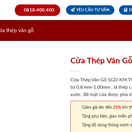
0818.400.400
YÊU CẦU TƯ VẤN
D
ửa thép vân gỗ
Cửa Thép Vân G
Cửa Thép Vân Gỗ SGD-KM.TVG-
từ 0,8 mm-1.00mm , là thép c
xước. Bề mặt cửa được phủ lớ
Giảm giá lên đến
25%
khi th
Tặng phụ kiện, giao miễn ph
Tặng đồ dùng thông minh nội