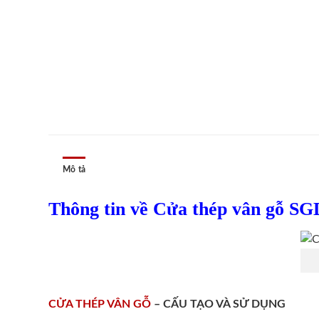
Mô tả
Thông tin về Cửa thép vân gỗ SG
CỬA THÉP VÂN GỖ
– CẤU TẠO VÀ SỬ DỤNG