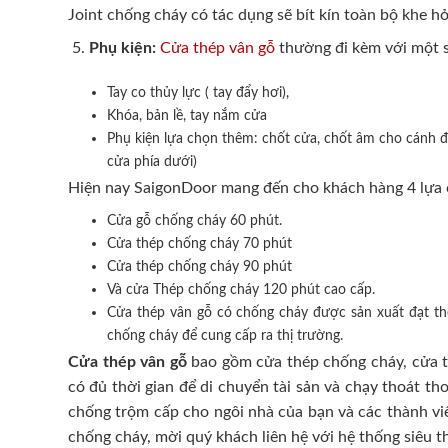
Joint chống cháy có tác dụng sẽ bít kín toàn bộ khe hở
Phụ kiện:
Cửa thép vân gỗ
thường đi kèm với một s
Tay co thủy lực ( tay đẩy hơi),
Khóa, bản lề, tay nắm cửa
Phụ kiện lựa chọn thêm: chốt cửa, chốt âm cho cánh đô
cửa phía dưới)
Hiện nay SaigonDoor mang đến cho khách hàng 4 lựa 
Cửa gỗ chống cháy 60 phút.
Cửa thép chống cháy 70 phút
Cửa thép chống cháy 90 phút
Và cửa Thép chống cháy 120 phút cao cấp.
Cửa thép vân gỗ có chống cháy được sản xuất đạt t
chống cháy để cung cấp ra thị trường.
Cửa thép vân gỗ
bao gồm cửa thép chống cháy, cửa th
có đủ thời gian để di chuyển tài sản và chạy thoát t
chống trộm cấp cho ngôi nhà của bạn và các thành viê
chống cháy, mời quý khách liên hệ với hệ thống siêu t