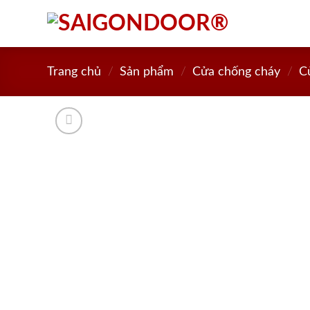
Skip
to
content
Trang chủ
/
Sản phẩm
/
Cửa chống cháy
/
C