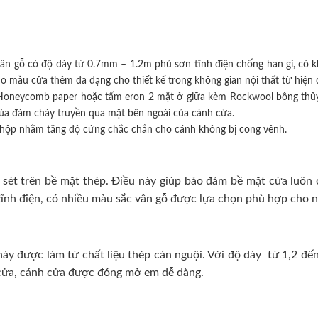
ân gỗ có độ dày từ 0.7mm – 1.2m phủ sơn tĩnh điện chống han gỉ, có k
mẫu cửa thêm đa dạng cho thiết kế trong không gian nội thất từ hiện đ
iệu Honeycomb paper hoặc tấm eron 2 mặt ở giữa kèm Rockwool bông thủy
của đám cháy truyền qua mặt bên ngoài của cánh cửa.
hộp nhằm tăng độ cứng chắc chắn cho cánh không bị cong vênh.
sét trên bề mặt thép. Điều này giúp bảo đảm bề mặt cửa luôn ở 
ĩnh điện, có nhiều màu sắc vân gỗ được lựa chọn phù hợp cho nhi
 được làm từ chất liệu thép cán nguội. Với độ dày từ 1,2 đến
h cửa, cánh cửa được đóng mở em dễ dàng.