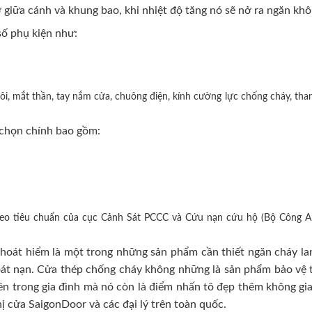
 giữa cánh và khung bao, khi nhiệt độ tăng nó sẽ nở ra ngăn khô
ố phụ kiện như:
i, mắt thần, tay nắm cửa, chuông điện, kính cường lực chống cháy, than
chọn chính bao gồm:
heo tiêu chuẩn của cục Cảnh Sát PCCC và Cứu nạn cứu hộ (Bộ Công A
oát hiểm là một trong những sản phẩm cần thiết ngăn cháy lan
hoát nạn. Cửa thép chống cháy không những là sản phẩm bảo vệ t
n trong gia đình mà nó còn là điểm nhấn tô đẹp thêm không gian 
hị cửa SaigonDoor và các đại lý trên toàn quốc.