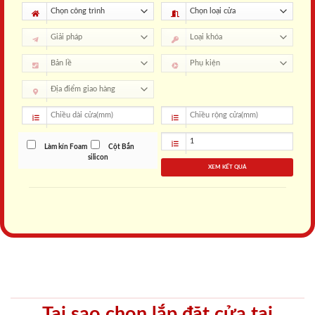
Làm kín Foam
Cột Bắn
silicon
XEM KẾT QUẢ
Tại sao chọn lắp đặt cửa tại