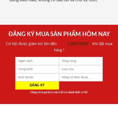
đúng kiểu mẫu, không có dấu đỏ và chữ ký tươi.
ĐĂNG KÝ MUA SẢN PHẨM HÔM NAY
Cơ hội được giảm trừ lên đến
1.000.000đ
khi đặt mua
hàng !
Chúng tôi sẽ gọi lại tư vấn & hỗ trợ nhanh nhất có thể