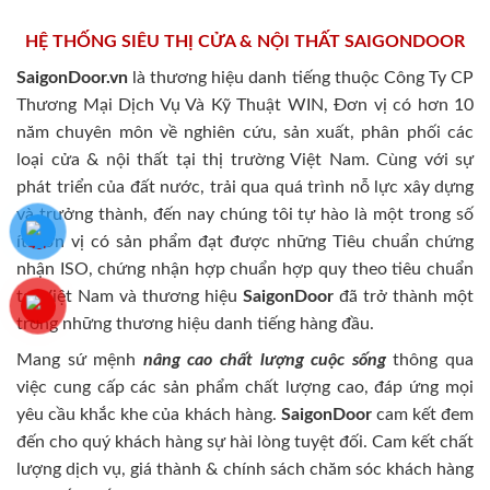
HỆ THỐNG SIÊU THỊ CỬA & NỘI THẤT SAIGONDOOR
SaigonDoor.vn
là thương hiệu danh tiếng thuộc Công Ty CP
Thương Mại Dịch Vụ Và Kỹ Thuật WIN, Đơn vị có hơn 10
năm chuyên môn về nghiên cứu, sản xuất, phân phối các
loại cửa & nội thất tại thị trường Việt Nam. Cùng với sự
phát triển của đất nước, trải qua quá trình nỗ lực xây dựng
và trưởng thành, đến nay chúng tôi tự hào là một trong số
ít đơn vị có sản phẩm đạt được những Tiêu chuẩn chứng
nhận ISO, chứng nhận hợp chuẩn hợp quy theo tiêu chuẩn
tại Việt Nam và thương hiệu
SaigonDoor
đã trở thành một
trong những thương hiệu danh tiếng hàng đầu.
Mang sứ mệnh
nâng cao chất lượng cuộc sống
thông qua
việc cung cấp các sản phẩm chất lượng cao, đáp ứng mọi
yêu cầu khắc khe của khách hàng.
SaigonDoor
cam kết đem
đến cho quý khách hàng sự hài lòng tuyệt đối. Cam kết chất
lượng dịch vụ, giá thành & chính sách chăm sóc khách hàng