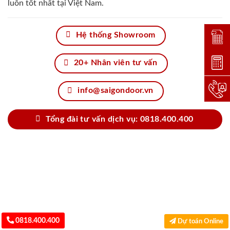
luôn tốt nhất tại Việt Nam.
Hệ thống Showroom
Đặt lị
Dự toá
20+ Nhân viên tư vấn
Hotlin
info@saigondoor.vn
Tổng đài tư vấn dịch vụ: 0818.400.400
0818.400.400
Dự toán Online