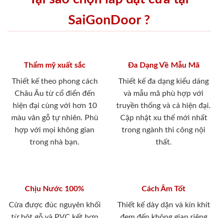
SaiGonDoor ?
Thẩm mỹ xuất sắc
Đa Dạng Về Mẫu Mã
Thiết kế theo phong cách
Thiết kế đa dạng kiểu dáng
Châu Âu từ cổ điển đến
và mẫu mã phù hợp với
hiện đại cùng với hơn 10
truyền thống và cả hiện đại.
màu vân gỗ tự nhiên. Phù
Cập nhật xu thế mới nhất
hợp với mọi không gian
trong ngành thi công nội
trong nhà bạn.
thất.
Chịu Nước 100%
Cách Âm Tốt
Cửa được đúc nguyên khối
Thiết kế dày dặn và kín khít
từ bột gỗ và PVC kết hợp
đem đến không gian riêng