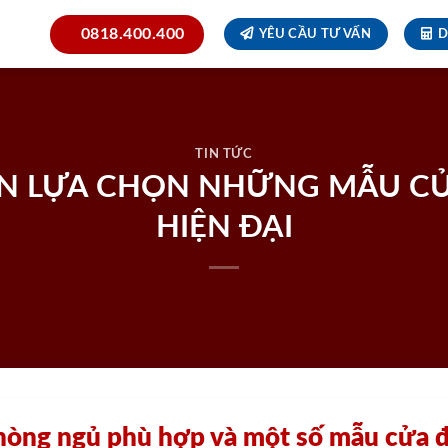
0818.400.400
YÊU CẦU TƯ VẤN
D
TIN TỨC
ẤN LỰA CHỌN NHỮNG MẪU CỬ
HIỆN ĐẠI
phòng ngủ phù hợp và một số mẫu cửa đ