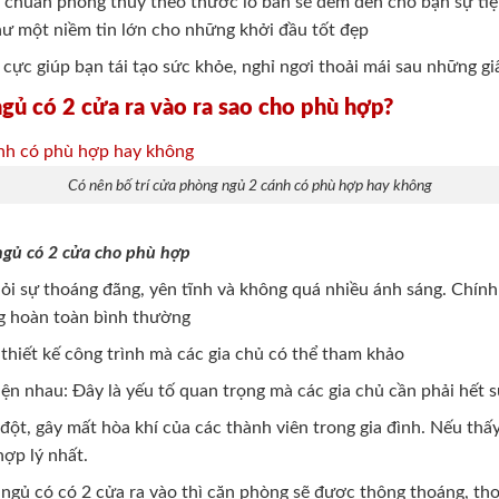
chuẩn phong thủy theo thước lỗ ban sẽ đem đến cho bạn sự tiệ
ư một niềm tin lớn cho những khởi đầu tốt đẹp
 cực giúp bạn tái tạo sức khỏe, nghỉ ngơi thoải mái sau những g
gủ có 2 cửa ra vào ra sao cho phù hợp?
Có nên bố trí cửa phòng ngủ 2 cánh có phù hợp hay không
ngủ có 2 cửa cho phù hợp
ỏi sự thoáng đãng, yên tĩnh và không quá nhiều ánh sáng. Chính
ũng hoàn toàn bình thường
thiết kế công trình mà các gia chủ có thể tham khảo
iện nhau: Đây là yếu tố quan trọng mà các gia chủ cần phải hết s
ột, gây mất hòa khí của các thành viên trong gia đình. Nếu thấy
hợp lý nhất.
 ngủ có có 2 cửa ra vào thì căn phòng sẽ được thông thoáng, tho