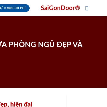
SaiGonDoor®
Ự TOÁN CHI PHÍ
A PHÒNG NGỦ ĐẸP VÀ
ẹp, hiện đại