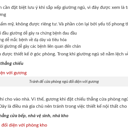
n cần đặt biệt lưu ý khi sắp xếp giường ngủ, vì đây được xem l
ờng
hẩm mỹ, không được riêng tư. Và phần còn lại bởi yếu tố phong 
i đầu giường dễ gây ra chứng bệnh đau đầu
ng dễ mắc bệnh về dạ dày và tiêu hóa
i giường dễ gây các bệnh liên quan đến chân
được thiết kế ở góc phòng. Trong khi giường ngủ sẽ nằm lệch về
thẳng chiếu
Tránh để cửa phòng ngủ đối diện với gương
í cho vào nhà. Vì thế, gương khi đặt chiếu thẳng cửa phòng ng
ây là điều mà gia chủ nên tránh trong việc thiết kế nội thất ch
hẳng cửa bếp, nhà vệ sinh, nhà kho