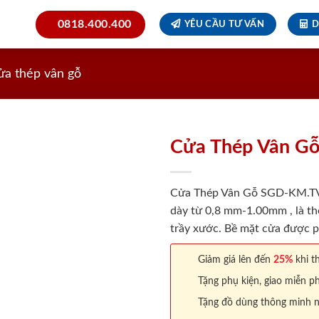
0818.400.400
YÊU CẦU TƯ VẤN
D
ửa thép vân gỗ
Cửa Thép Vân G
Cửa Thép Vân Gỗ SGD-KM.TVG-
dày từ 0,8 mm-1.00mm , là th
trầy xước. Bề mặt cửa được p
Giảm giá lên đến
25%
khi th
Tặng phụ kiện, giao miễn ph
Tặng đồ dùng thông minh nội