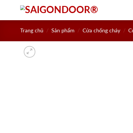
Skip
to
content
Trang chủ
/
Sản phẩm
/
Cửa chống cháy
/
C