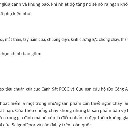
 giữa cánh và khung bao, khi nhiệt độ tăng nó sẽ nở ra ngăn khô
ố phụ kiện như:
i, mắt thần, tay nắm cửa, chuông điện, kính cường lực chống cháy, than
chọn chính bao gồm:
heo tiêu chuẩn của cục Cảnh Sát PCCC và Cứu nạn cứu hộ (Bộ Công A
oát hiểm là một trong những sản phẩm cần thiết ngăn cháy lan
hoát nạn. Cửa thép chống cháy không những là sản phẩm bảo vệ t
n trong gia đình mà nó còn là điểm nhấn tô đẹp thêm không gian 
hị cửa SaigonDoor và các đại lý trên toàn quốc.