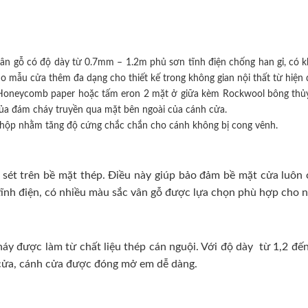
ân gỗ có độ dày từ 0.7mm – 1.2m phủ sơn tĩnh điện chống han gỉ, có k
mẫu cửa thêm đa dạng cho thiết kế trong không gian nội thất từ hiện đ
iệu Honeycomb paper hoặc tấm eron 2 mặt ở giữa kèm Rockwool bông thủy
của đám cháy truyền qua mặt bên ngoài của cánh cửa.
hộp nhằm tăng độ cứng chắc chắn cho cánh không bị cong vênh.
sét trên bề mặt thép. Điều này giúp bảo đảm bề mặt cửa luôn ở 
ĩnh điện, có nhiều màu sắc vân gỗ được lựa chọn phù hợp cho nhi
 được làm từ chất liệu thép cán nguội. Với độ dày từ 1,2 đến
h cửa, cánh cửa được đóng mở em dễ dàng.