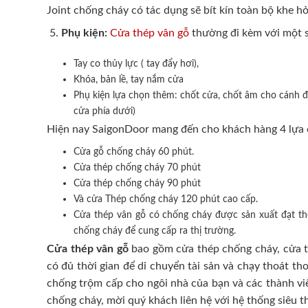
Joint chống cháy có tác dụng sẽ bít kín toàn bộ khe hở
Phụ kiện:
Cửa thép vân gỗ
thường đi kèm với một s
Tay co thủy lực ( tay đẩy hơi),
Khóa, bản lề, tay nắm cửa
Phụ kiện lựa chọn thêm: chốt cửa, chốt âm cho cánh đô
cửa phía dưới)
Hiện nay SaigonDoor mang đến cho khách hàng 4 lựa 
Cửa gỗ chống cháy 60 phút.
Cửa thép chống cháy 70 phút
Cửa thép chống cháy 90 phút
Và cửa Thép chống cháy 120 phút cao cấp.
Cửa thép vân gỗ có chống cháy được sản xuất đạt t
chống cháy để cung cấp ra thị trường.
Cửa thép vân gỗ
bao gồm cửa thép chống cháy, cửa th
có đủ thời gian để di chuyển tài sản và chạy thoát t
chống trộm cấp cho ngôi nhà của bạn và các thành viê
chống cháy, mời quý khách liên hệ với hệ thống siêu t