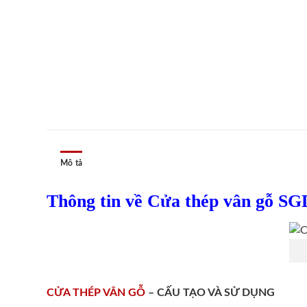
Mô tả
Thông tin về Cửa thép vân gỗ SG
CỬA THÉP VÂN GỖ
– CẤU TẠO VÀ SỬ DỤNG