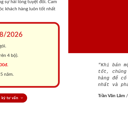
 sự hài lòng tuyệt đối. Cam
sóc khách hàng luôn tốt nhất
8/2026
gói.
ên 4 bộ).
00đ.
"Khi bán m
tốt, chúng
 5 năm.
hàng để cố
nhất và ph
Trần Văn Lãm
 ký tư vấn