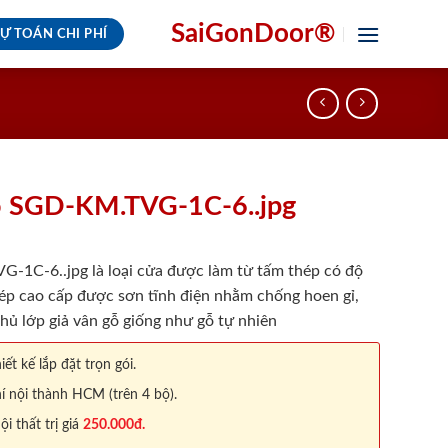
SaiGonDoor®
Ự TOÁN CHI PHÍ
ỗ SGD-KM.TVG-1C-6..jpg
1C-6..jpg là loại cửa được làm từ tấm thép có độ
ép cao cấp được sơn tĩnh điện nhằm chống hoen gỉ,
hủ lớp giả vân gỗ giống như gỗ tự nhiên
iết kế lắp đặt trọn gói.
í nội thành HCM (trên 4 bộ).
 thất trị giá
250.000đ.