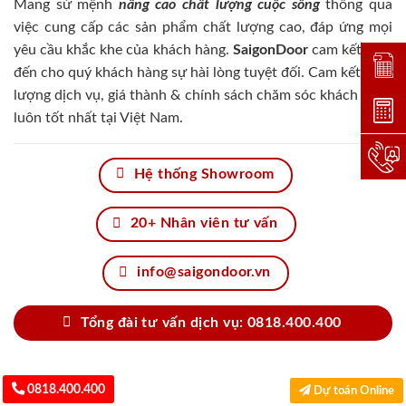
Mang sứ mệnh
nâng cao chất lượng cuộc sống
thông qua
việc cung cấp các sản phẩm chất lượng cao, đáp ứng mọi
yêu cầu khắc khe của khách hàng.
SaigonDoor
cam kết đem
Đặt lị
đến cho quý khách hàng sự hài lòng tuyệt đối. Cam kết chất
lượng dịch vụ, giá thành & chính sách chăm sóc khách hàng
Dự toá
luôn tốt nhất tại Việt Nam.
Hotlin
Hệ thống Showroom
20+ Nhân viên tư vấn
info@saigondoor.vn
Tổng đài tư vấn dịch vụ: 0818.400.400
0818.400.400
Dự toán Online