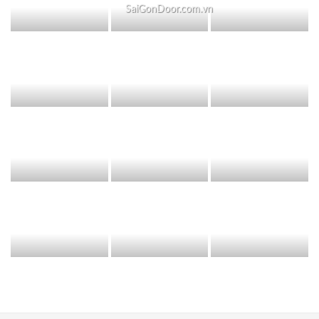
SaiGonDoor.com.vn