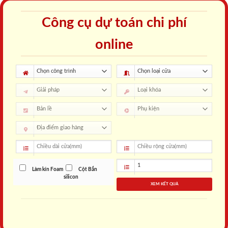
Công cụ dự toán chi phí
online
Làm kín Foam
Cột Bắn
silicon
XEM KẾT QUẢ