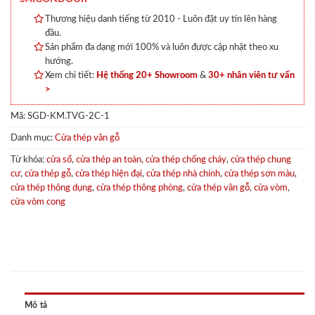
Thương hiệu danh tiếng từ 2010 - Luôn đặt uy tín lên hàng
đầu.
Sản phẩm đa dạng mới 100% và luôn được cập nhật theo xu
hướng.
Xem chi tiết:
Hệ thống 20+ Showroom
&
30+ nhân viên tư vấn
>
Mã:
SGD-KM.TVG-2C-1
Danh mục:
Cửa thép vân gỗ
Từ khóa:
cửa sổ
,
cửa thép an toàn
,
cửa thép chống cháy
,
cửa thép chung
cư
,
cửa thép gỗ
,
cửa thép hiện đại
,
cửa thép nhà chính
,
cửa thép sơn màu
,
cửa thép thông dụng
,
cửa thép thông phòng
,
cửa thép vân gỗ
,
cửa vòm
,
cửa vòm cong
Mô tả