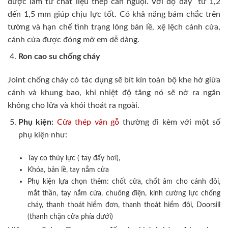
được làm từ chất liệu thép cán nguội. Với độ dày từ 1,2
đến 1,5 mm giúp chịu lực tốt. Có khả năng bám chắc trên
tường và hạn chế tình trạng lỏng bản lề, xệ lệch cánh cửa,
cánh cửa được đóng mở em dễ dàng.
Ron cao su chống cháy
Joint chống cháy có tác dụng sẽ bít kín toàn bộ khe hở giữa
cánh và khung bao, khi nhiệt độ tăng nó sẽ nở ra ngăn
không cho lửa và khói thoát ra ngoài.
Phụ kiện:
Cửa thép vân gỗ
thường đi kèm với một số
phụ kiện như:
Tay co thủy lực ( tay đẩy hơi),
Khóa, bản lề, tay nắm cửa
Phụ kiện lựa chọn thêm: chốt cửa, chốt âm cho cánh đôi,
mắt thần, tay nắm cửa, chuông điện, kính cường lực chống
cháy, thanh thoát hiểm đơn, thanh thoát hiểm đôi, Doorsill
(thanh chặn cửa phía dưới)