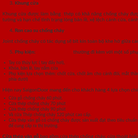
Khung cửa
Khung cửa được làm bằng thép có khả năng chống cháy được 
tường và hạn chế tình trạng lỏng bản lề, xệ lệch cánh cửa, c
Ron cao su chống cháy
Joint chống cháy có tác dụng sẽ bít kín toàn bộ khe hở giữa cá
Phụ kiện:
Cửa thép vân gỗ
thường đi kèm với một số phụ
Tay co thủy lực ( tay đẩy hơi),
Khóa, bản lề, tay nắm cửa
Phụ kiện lựa chọn thêm: chốt cửa, chốt âm cho cánh đôi, mắt thần
phía dưới)
Hiện nay SaigonDoor mang đến cho khách hàng 4 lựa chọn ch
Cửa gỗ chống cháy 60 phút.
Cửa thép chống cháy 70 phút
Cửa thép chống cháy 90 phút
Và cửa Thép chống cháy 120 phút cao cấp.
Cửa thép vân gỗ có chống cháy được sản xuất đạt theo tiêu chuẩ
để cung cấp ra thị trường.
Cửa thép vân gỗ
bao gồm cửa thép chống cháy, cửa thoát hiểm 