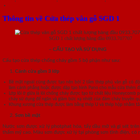
Mô tả
Thông tin về Cửa thép vân gỗ SGD 1
Cửa thép vân gỗ
SGD 1 chất lượng hàng đầu 0933.707707
CỬA THÉP VÂN GỖ
– CẤU TẠO VÀ SỬ DỤNG
Cấu tạo cửa thép chống cháy gồm 5 bộ phận như sau:
Cánh cửa
gồm 3 lớp
Bề mặt ngoài cùng được tạo nên bởi 2 tấm thép phủ vân gỗ có độ
làm cánh phẳng hoặc được dập tạo hình Pano cho mẫu cửa thêm đa dạ
Lớp lõi ở giữa là lõi chống cháy được tạo từ chất liệu Honeycomb
cháy sử dụng để ngăn và giảm bức xạ nhiệt của đám cháy truyền q
Khung xương cửa thép được làm bằng thép U và thép hộp nhằm tăn
Sơn bề mặt
Nước sơn được xử lý photphat hóa, tẩy dầu mỡ và gỉ sét trên 
thẩm mỹ cao. Màu sơn được xử lý tại phòng sơn tĩnh điện, có 