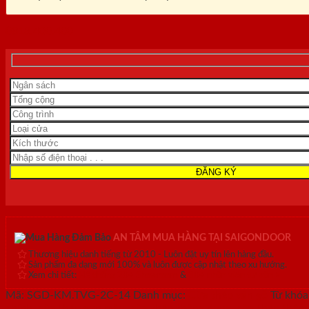
0818.400.400
AN TÂM MUA HÀNG TẠI SAIGONDOOR
Thương hiệu danh tiếng từ 2010 - Luôn đặt uy tín lên hàng đầu.
Sản phẩm đa dạng mới 100% và luôn được cập nhật theo xu hướng.
Xem chi tiết:
Hệ thống 20+ Showroom
&
30+ nhân viên tư vấn >
Mã:
SGD-KM.TVG-2C-14
Danh mục:
Cửa thép vân gỗ
Từ khóa
chính
,
cửa thép sơn màu
,
cửa thép thông dụng
,
cửa thép thôn