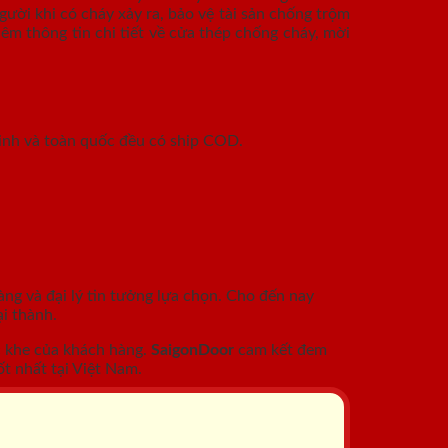
ười khi có cháy xảy ra, bảo vệ tài sản chống trộm
êm thông tin chi tiết về cửa thép chống cháy, mời
inh và toàn quốc đều có ship COD.
àng và đại lý tin tưởng lựa chọn. Cho đến nay
i thành.
c khe của khách hàng.
SaigonDoor
cam kết đem
t nhất tại Việt Nam.