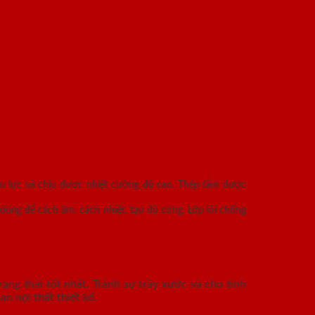
ịu lực và chịu được nhiệt cường độ cao. Thép tấm được
dùng để cách âm, cách nhiệt, tạo độ cứng. Lớp lõi chống
ạng thái tốt nhất. Tránh sự trầy xước và cho tính
n nội thất thiết kế.