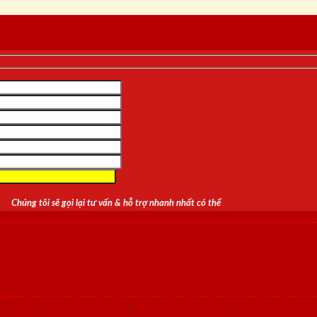
Chúng tôi sẽ gọi lại tư vấn & hỗ trợ nhanh nhất có thể
:
cửa sổ
,
cửa thép an toàn
,
cửa thép chống cháy
,
cửa thép chun
g phòng
,
cửa thép vân gỗ
,
cửa vòm
,
cửa vòm cong