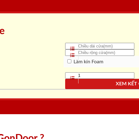
ne
Làm kín Foam
XEM KẾT
aiGonDoor ?