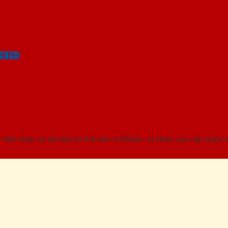
I PHÍ
G-2C-14
ấm thép có độ dày từ 0,8 mm-1.00mm , là thép cao cấp được sơ