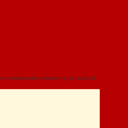
n tĩnh điện nhằm chống hoen gỉ, trầy xước. Bề