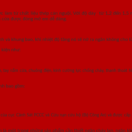
làm từ chất liệu thép cán nguội. Với độ dày từ 1,2 đến 1,5 
ánh cửa được đóng mở em dễ dàng.
nh và khung bao, khi nhiệt độ tăng nó sẽ nở ra ngăn không cho lử
 kiện như:
, tay nắm cửa, chuông điện, kính cường lực chống cháy, thanh thoát hi
ính bao gồm:
n của cục Cảnh Sát PCCC và Cứu nạn cứu hộ (Bộ Công An) và được cấp
là một trong những sản phẩm cần thiết ngăn cháy lan, ngăn khó