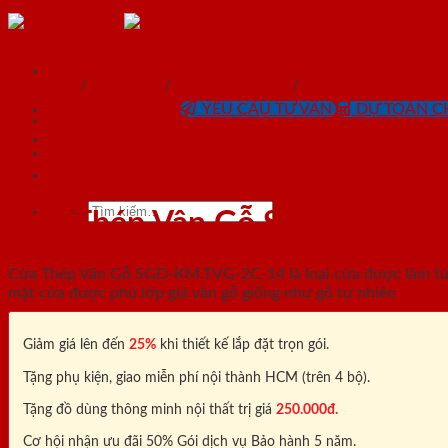
Skip
to
content
SaiGonDoor®
Trang chủ
/
Sản phẩm
/
Cửa chống cháy
/
Cửa thép vân gỗ
0818.400.400
YÊU CẦU TƯ VẤN
DỰ TOÁN CH
SaiGonDoor®
Tìm
Cửa Thép Vân Gỗ SGD-KM.TV
kiếm:
Cửa Thép Vân Gỗ SGD-KM.TVG-2C-14 là loại cửa được làm từ t
mặt cửa được phủ lớp giả vân gỗ giống như gỗ tự nhiên
Giảm giá lên đến
25%
khi thiết kế lắp đặt trọn gói.
Tặng phụ kiện, giao miễn phí nội thành HCM (trên 4 bộ).
Tặng đồ dùng thông minh nội thất trị giá
250.000đ.
Cơ hội nhận ưu đãi 50% Gói dịch vụ Bảo hành 5 năm.