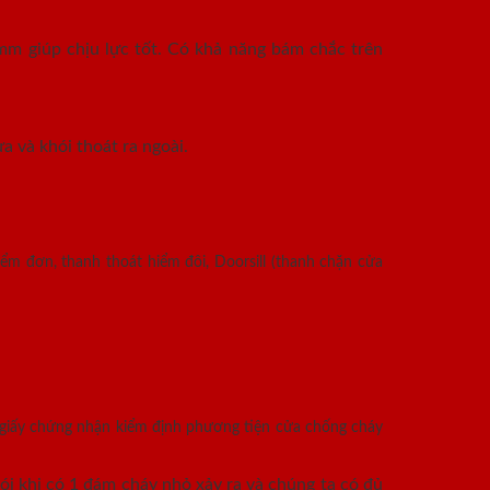
mm giúp chịu lực tốt. Có khả năng bám chắc trên
a và khói thoát ra ngoài.
ểm đơn, thanh thoát hiểm đôi, Doorsill (thanh chặn cửa
 giấy chứng nhận kiểm định phương tiện cửa chống cháy
i khi có 1 đám cháy nhỏ xảy ra và chúng ta có đủ