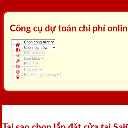
Công cụ dự toán chi phí onli
Tại sao chọn lắp đặt cửa tại S