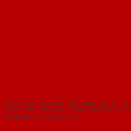
"Khi bán một sản phẩm chất lượng với vật liệ
là tốt nhất, bền nhất và phải mang đến sự hà
Trần Văn Lãm
/
CEO SAIGONDOOR