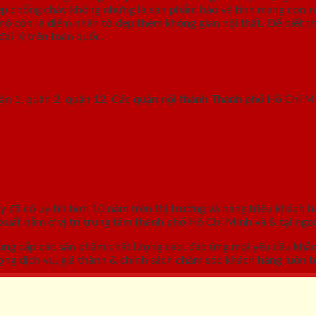
hép chống cháy không những là sản phẩm bảo vệ tính mạng con ng
nó còn là điểm nhấn tô đẹp thêm không gian nội thất. Để biết th
đại lý trên toàn quốc.
uận 1, quận 2, quận 12, Các quận nội thành Thành phố Hồ Chí M
GỖ, CỬA NHỰA, CỬA CHỐNG CHÁY
áy
đã có uy tín hơn 10 năm trên thị trường và hàng triệu khách h
ất nằm ở vị trí trung tâm thành phố Hồ Chí Minh và & tại ngoạ
ung cấp các sản phẩm chất lượng cao, đáp ứng mọi yêu cầu khắ
ợng dịch vụ, giá thành & chính sách chăm sóc khách hàng luôn tố