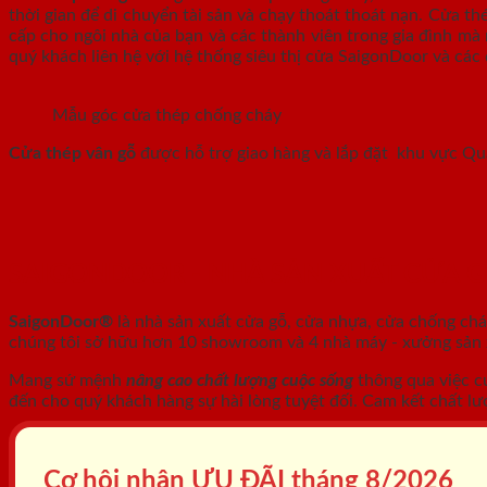
thời gian để di chuyển tài sản và chạy thoát thoát nạn. Cửa t
cấp cho ngôi nhà của bạn và các thành viên trong gia đình mà 
quý khách liên hệ với hệ thống siêu thị cửa SaigonDoor và các 
Mẫu góc cửa thép chống cháy
Cửa thép vân gỗ
được hỗ trợ giao hàng và lắp đặt khu vực Q
SAIGONDOOR - NHÀ SẢN XUẤT CỬA 
SaigonDoor®
là nhà sản xuất cửa gỗ, cửa nhựa, cửa chống ch
chúng tôi sở hữu hơn 10 showroom và 4 nhà máy - xưởng sản xu
Mang sứ mệnh
nâng cao chất lượng cuộc sống
thông qua việc c
đến cho quý khách hàng sự hài lòng tuyệt đối. Cam kết chất lư
Cơ hội nhận ƯU ĐÃI tháng
8/2026