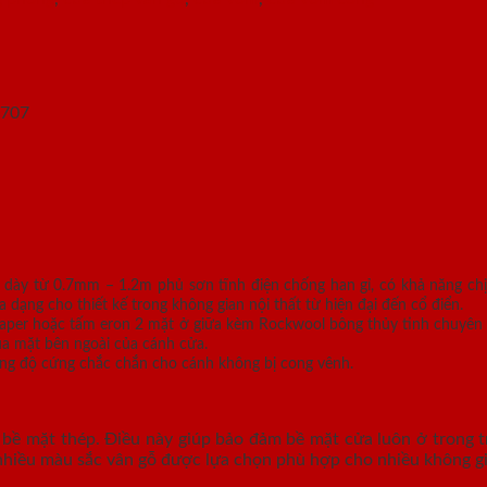
 dày từ 0.7mm – 1.2m phủ sơn tĩnh điện chống han gỉ, có khả năng ch
ng cho thiết kế trong không gian nội thất từ hiện đại đến cổ điển.
 paper hoặc tấm eron 2 mặt ở giữa kèm Rockwool bông thủy tinh chuyên 
ua mặt bên ngoài của cánh cửa.
g độ cứng chắc chắn cho cánh không bị cong vênh.
bề mặt thép. Điều này giúp bảo đảm bề mặt cửa luôn ở trong tr
nhiều màu sắc vân gỗ được lựa chọn phù hợp cho nhiều không gia