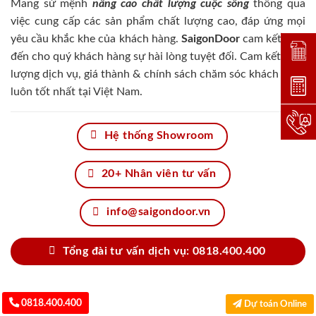
Mang sứ mệnh
nâng cao chất lượng cuộc sống
thông qua
việc cung cấp các sản phẩm chất lượng cao, đáp ứng mọi
yêu cầu khắc khe của khách hàng.
SaigonDoor
cam kết đem
Đặt lị
đến cho quý khách hàng sự hài lòng tuyệt đối. Cam kết chất
lượng dịch vụ, giá thành & chính sách chăm sóc khách hàng
Dự toá
luôn tốt nhất tại Việt Nam.
Hotlin
Hệ thống Showroom
20+ Nhân viên tư vấn
info@saigondoor.vn
Tổng đài tư vấn dịch vụ: 0818.400.400
0818.400.400
Dự toán Online