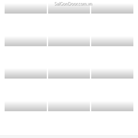
SaiGonDoor.com.vn