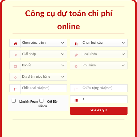
Công cụ dự toán chi phí
online
Làm kín Foam
Cột Bắn
silicon
XEM KẾT QUẢ