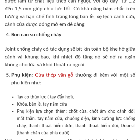
được làm từ chất liệu thép cán nguội. Với độ dày từ 1,2
đến 1,5 mm giúp chịu lực tốt. Có khả năng bám chắc trên
tường và hạn chế tình trạng lỏng bản lề, xệ lệch cánh cửa,
cánh cửa được đóng mở em dễ dàng.
Ron cao su chống cháy
Joint chống cháy có tác dụng sẽ bít kín toàn bộ khe hở giữa
cánh và khung bao, khi nhiệt độ tăng nó sẽ nở ra ngăn
không cho lửa và khói thoát ra ngoài.
Phụ kiện:
Cửa thép vân gỗ
thường đi kèm với một số
phụ kiện như:
Tay co thủy lực ( tay đẩy hơi),
Khóa, bản lề, tay nắm cửa
Phụ kiện lựa chọn thêm: chốt cửa, chốt âm cho cánh đôi,
mắt thần, tay nắm cửa, chuông điện, kính cường lực chống
cháy, thanh thoát hiểm đơn, thanh thoát hiểm đôi, Doorsill
(thanh chặn cửa phía dưới)