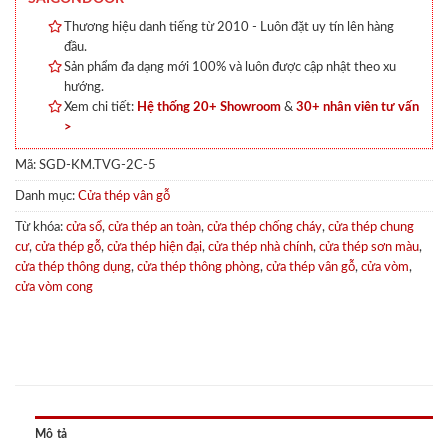
Thương hiệu danh tiếng từ 2010 - Luôn đặt uy tín lên hàng
đầu.
Sản phẩm đa dạng mới 100% và luôn được cập nhật theo xu
hướng.
Xem chi tiết:
Hệ thống 20+ Showroom
&
30+ nhân viên tư vấn
>
Mã:
SGD-KM.TVG-2C-5
Danh mục:
Cửa thép vân gỗ
Từ khóa:
cửa sổ
,
cửa thép an toàn
,
cửa thép chống cháy
,
cửa thép chung
cư
,
cửa thép gỗ
,
cửa thép hiện đại
,
cửa thép nhà chính
,
cửa thép sơn màu
,
cửa thép thông dụng
,
cửa thép thông phòng
,
cửa thép vân gỗ
,
cửa vòm
,
cửa vòm cong
Mô tả