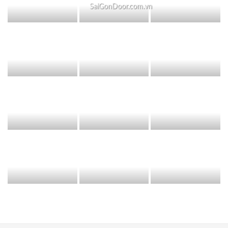
SaiGonDoor.com.vn