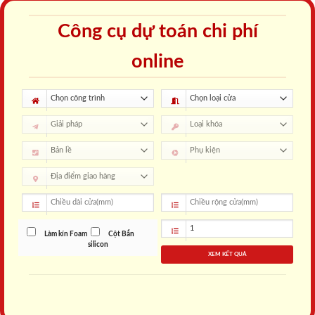
Công cụ dự toán chi phí
online
Làm kín Foam
Cột Bắn
silicon
XEM KẾT QUẢ