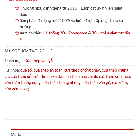
Thương hiệu danh tiếng từ 2010 - Luôn đặt uy tín lên hàng
đầu.
Sản phẩm đa dạng mới 100% và luôn được cập nhật theo xu
hướng.
Xem chi tiết:
Hệ thống 20+ Showroom
&
30+ nhân viên tư vấn
>
Mã:
SGD-KM.TVG-2CL-13
Danh mục:
Cửa thép vân gỗ
Từ khóa:
cửa sổ
,
cửa thép an toàn
,
cửa thép chống cháy
,
cửa thép chung
cư
,
cửa thép gỗ
,
cửa thép hiện đại
,
cửa thép nhà chính
,
cửa thép sơn màu
,
cửa thép thông dụng
,
cửa thép thông phòng
,
cửa thép vân gỗ
,
cửa vòm
,
cửa vòm cong
Mô tả