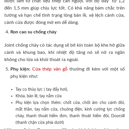
được làm từ chất liệu thép cán nguội. Với độ dày từ 1,2
đến 1,5 mm giúp chịu lực tốt. Có khả năng bám chắc trên
tường và hạn chế tình trạng lỏng bản lề, xệ lệch cánh cửa,
cánh cửa được đóng mở em dễ dàng.
Ron cao su chống cháy
Joint chống cháy có tác dụng sẽ bít kín toàn bộ khe hở giữa
cánh và khung bao, khi nhiệt độ tăng nó sẽ nở ra ngăn
không cho lửa và khói thoát ra ngoài.
Phụ kiện:
Cửa thép vân gỗ
thường đi kèm với một số
phụ kiện như:
Tay co thủy lực ( tay đẩy hơi),
Khóa, bản lề, tay nắm cửa
Phụ kiện lựa chọn thêm: chốt cửa, chốt âm cho cánh đôi,
mắt thần, tay nắm cửa, chuông điện, kính cường lực chống
cháy, thanh thoát hiểm đơn, thanh thoát hiểm đôi, Doorsill
(thanh chặn cửa phía dưới)