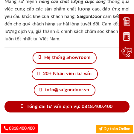
Mang sứ mệnh
nâng cao chất lượng cuộc sống
thông qua
việc cung cấp các sản phẩm chất lượng cao, đáp ứng mọi
yêu cầu khắc khe của khách hàng.
SaigonDoor
cam kết đem
Đặt lị
đến cho quý khách hàng sự hài lòng tuyệt đối. Cam kết chất
lượng dịch vụ, giá thành & chính sách chăm sóc khách hàng
Dự toá
luôn tốt nhất tại Việt Nam.
Hotlin
Hệ thống Showroom
20+ Nhân viên tư vấn
info@saigondoor.vn
Tổng đài tư vấn dịch vụ: 0818.400.400
0818.400.400
Dự toán Online