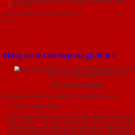
Sản phẩm đa dạng mới 100% và luôn được cập nhật theo xu hướng.
Xem chi tiết:
Hệ thống 20+ Showroom
&
30+ nhân viên tư vấn >
Mã:
SGD-KM.TVG-2CL-4
Danh mục:
Cửa thép vân gỗ
Từ
khóa:
cửa sổ
,
cửa thép an toàn
,
cửa thép chống cháy
,
cửa
thép chung cư
,
cửa thép gỗ
,
cửa thép hiện đại
,
cửa thép nhà
chính
,
cửa thép sơn màu
,
cửa thép thông dụng
,
cửa thép
thông phòng
,
cửa thép vân gỗ
,
cửa vòm
,
cửa vòm cong
Mô tả
Thông tin về Cửa thép vân gỗ SGD 1
Cửa thép vân gỗ
SGD 1 chất lượng hàng đầu 0933.707707
CỬA THÉP VÂN GỖ
– CẤU TẠO VÀ SỬ DỤNG
Cấu tạo cửa thép chống cháy gồm 5 bộ phận như sau:
Cánh cửa
gồm 3 lớp
Bề mặt ngoài cùng được tạo nên bởi 2 tấm thép phủ vân gỗ có độ
dày từ 0.7mm – 1.2m phủ sơn tĩnh điện chống han gỉ, có khả
năng chịu lực và chịu được nhiệt cường độ cao. Thép tấm được
làm cánh phẳng hoặc được dập tạo hình Pano cho mẫu cửa thêm