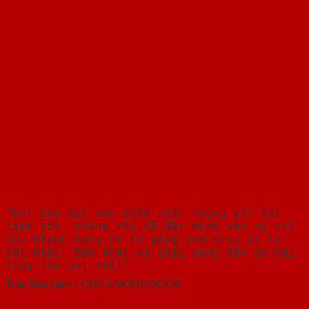
"Khi bán một sản phẩm chất lượng với vật
liệu tốt, chúng tôi đã đặt mình vào vị trí
của Khách hàng để cố gắng xem điều gì là
tốt nhất, bền nhất và phải mang đến sự hài
lòng lâu dài nhất"
Trần Văn Lãm
/
CEO SAIGONDOOR