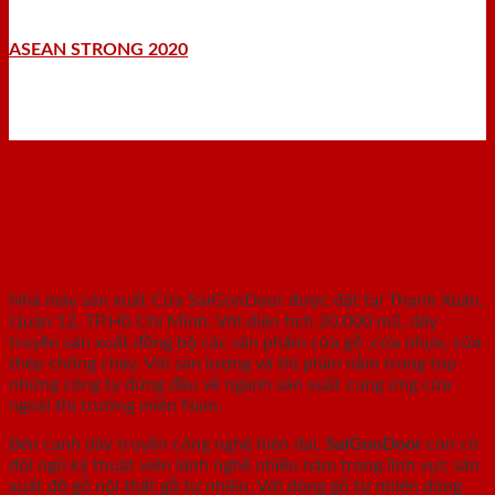
ASEAN STRONG 2020
Nhà máy - Xưởng sản xuất
Nhà máy sản xuất Cửa SaiGonDoor được đặt tại Thạnh Xuân,
Quận 12, TP.Hồ Chí Minh. Với diện tích 20.000 m2, dây
truyền sản xuất đồng bộ các sản phẩm cửa gỗ ,cửa nhựa, cửa
thép chống cháy. Với sản lượng và thị phần nằm trong top
những công ty đứng đầu về ngành sản xuất cung ứng cửa
ngoài thị trường miền Nam.
Bên cạnh dây truyền công nghệ hiện đại,
SaiGonDoor
còn có
đội ngũ kỹ thuật viên lành nghề nhiều năm trong lĩnh vực sản
xuất đồ gỗ nội thất gỗ tự nhiên. Với dòng gỗ tự nhiên dòng