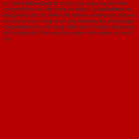
sản phẩm
SaiGonDoor
đã có mặt đáp ứng trong rất nhiều
công trình lớn nhỏ. Hệ thống sản phẩm của
SaiGonDoor
đa
dạng phong phú với nhiều chất liệu cửa dễ dàng đáp ứng mọi
yêu cầu từ khách hàng và các chủ đầu tư dự án. Với dòng gỗ
công nghiệp chịu nước đang chiếm vị trí chủ đạo, tiên phong
với thị phần dẫn đầu trong toàn ngành kinh doanh sản xuất
cửa.