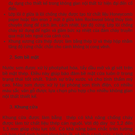
đa dạng cho thiết kế trong không gian nội thất từ hiện đại đến cổ
điển.
Lớp lõi ở giữa là lõi chống cháy được tạo từ chất liệu Honeycomb
paper hoặc tấm eron 2 mặt ở giữa kèm Rockwool bông thủy tinh
chuyên dùng để cách âm, cách nhiệt, tạo độ cứng. Lớp lõi chống
cháy sử dụng để ngăn và giảm bức xạ nhiệt của đám cháy truyền
qua mặt bên ngoài của cánh cửa.
Khung xương cửa thép được làm bằng thép U và thép hộp nhằm
tăng độ cứng chắc chắn cho cánh không bị cong vênh.
Sơn bề mặt
Nước sơn được xử lý photphat hóa, tẩy dầu mỡ và gỉ sét trên
bề mặt thép. Điều này giúp bảo đảm bề mặt cửa luôn ở trong
trạng thái tốt nhất. Tránh sự trầy xước và cho tính thẩm mỹ
cao. Màu sơn được xử lý tại phòng sơn tĩnh điện, có nhiều
màu sắc vân gỗ được lựa chọn phù hợp cho nhiều không gian
nội thất thiết kế.
Khung cửa
Khung cửa được làm bằng thép có khả năng chống cháy
được làm từ chất liệu thép cán nguội. Với độ dày từ 1,2 đến
1,5 mm giúp chịu lực tốt. Có khả năng bám chắc trên tường
và hạn chế tình trạng lỏng bản lề, xệ lệch cánh cửa, cánh cửa