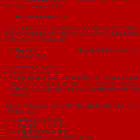
được đóng mở em dễ dàng.
Ron cao su chống cháy
Joint chống cháy có tác dụng sẽ bít kín toàn bộ khe hở giữa
cánh và khung bao, khi nhiệt độ tăng nó sẽ nở ra ngăn không
cho lửa và khói thoát ra ngoài.
Phụ kiện:
Cửa thép vân gỗ
thường đi kèm với một số
phụ kiện như:
Tay co thủy lực ( tay đẩy hơi),
Khóa, bản lề, tay nắm cửa
Phụ kiện lựa chọn thêm: chốt cửa, chốt âm cho cánh đôi, mắt
thần, tay nắm cửa, chuông điện, kính cường lực chống cháy, thanh
thoát hiểm đơn, thanh thoát hiểm đôi, Doorsill (thanh chặn cửa
phía dưới)
Hiện nay SaigonDoor mang đến cho khách hàng 4 lựa chọn
chính bao gồm:
Cửa gỗ chống cháy 60 phút.
Cửa thép chống cháy 70 phút
Cửa thép chống cháy 90 phút
Và cửa Thép chống cháy 120 phút cao cấp.