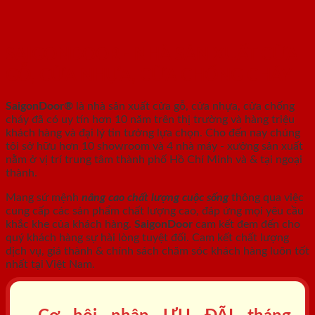
SAIGONDOOR - NHÀ SẢN XUẤT CỬA
GỖ, CỬA NHỰA, CỬA CHỐNG CHÁY
SaigonDoor®
là nhà sản xuất cửa gỗ, cửa nhựa, cửa chống
cháy
đã có uy tín hơn 10 năm trên thị trường và hàng triệu
khách hàng và đại lý tin tưởng lựa chọn. Cho đến nay chúng
tôi sở hữu hơn 10 showroom và 4 nhà máy - xưởng sản xuất
nằm ở vị trí trung tâm thành phố Hồ Chí Minh và & tại ngoại
thành.
Mang sứ mệnh
nâng cao chất lượng cuộc sống
thông qua việc
cung cấp các sản phẩm chất lượng cao, đáp ứng mọi yêu cầu
khắc khe của khách hàng.
SaigonDoor
cam kết đem đến cho
quý khách hàng sự hài lòng tuyệt đối. Cam kết chất lượng
dịch vụ, giá thành & chính sách chăm sóc khách hàng luôn tốt
nhất tại Việt Nam.