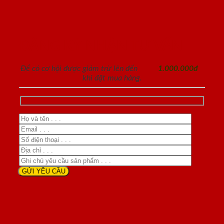
ĐĂNG KÝ NHẬN TƯ VẤN
Để có cơ hội được giảm trừ lên đến
1.000.000đ
khi đặt mua hàng.