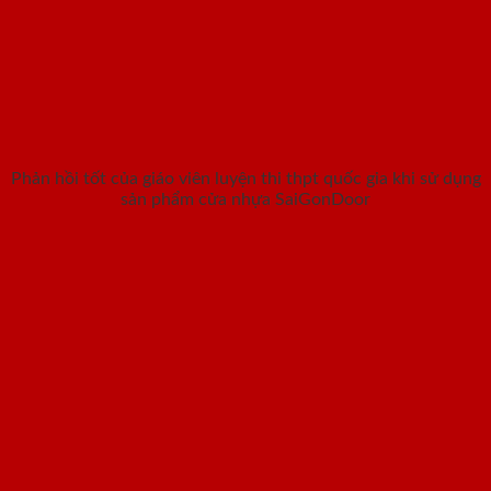
Phản hồi tốt của giáo viên luyện thi thpt quốc gia khi sử dụng
sản phẩm cửa nhựa SaiGonDoor