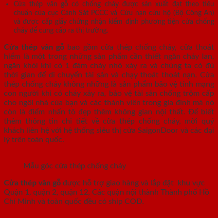
Cửa thép vân gỗ có chống cháy được sản xuất đạt theo tiêu
chuẩn của cục Cảnh Sát PCCC và Cứu nạn cứu hộ (Bộ Công An)
và được cấp giấy chứng nhận kiểm định phương tiện cửa chống
cháy để cung cấp ra thị trường.
Cửa thép vân gỗ
bao gồm cửa thép chống cháy, cửa thoát
hiểm là một trong những sản phẩm cần thiết ngăn cháy lan,
ngăn khói khi có 1 đám cháy nhỏ xảy ra và chúng ta có đủ
thời gian để di chuyển tài sản và chạy thoát thoát nạn. Cửa
thép chống cháy không những là sản phẩm bảo vệ tính mạng
con người khi có cháy xảy ra, bảo vệ tài sản chống trộm cấp
cho ngôi nhà của bạn và các thành viên trong gia đình mà nó
còn là điểm nhấn tô đẹp thêm không gian nội thất. Để biết
thêm thông tin chi tiết về cửa thép chống cháy, mời quý
khách liên hệ với hệ thống siêu thị cửa SaigonDoor và các đại
lý trên toàn quốc.
Mẫu góc cửa thép chống cháy
Cửa thép vân gỗ
được hỗ trợ giao hàng và lắp đặt khu vực
Quận 1, quận 2, quận 12, Các quận nội thành Thành phố Hồ
Chí Minh và toàn quốc đều có ship COD.