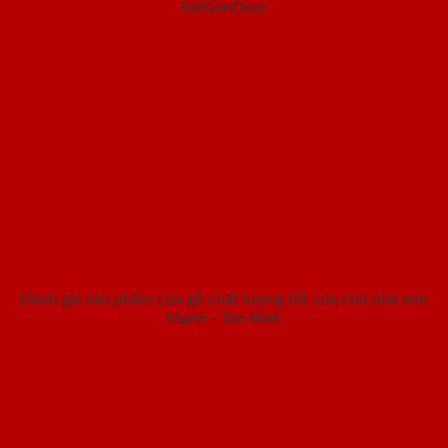
SaiGonDoor
Đánh giá sản phẩm cửa gỗ chất lượng tốt của chủ nhà anh
Mạnh - Tân Bình