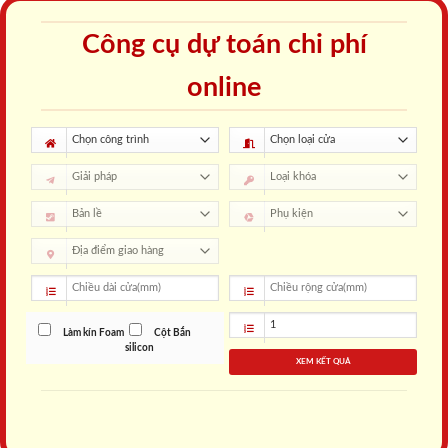
Công cụ dự toán chi phí
online
Làm kín Foam
Cột Bắn
silicon
XEM KẾT QUẢ