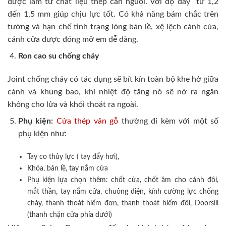
được làm từ chất liệu thép cán nguội. Với độ dày từ 1,2
đến 1,5 mm giúp chịu lực tốt. Có khả năng bám chắc trên
tường và hạn chế tình trạng lỏng bản lề, xệ lệch cánh cửa,
cánh cửa được đóng mở em dễ dàng.
Ron cao su chống cháy
Joint chống cháy có tác dụng sẽ bít kín toàn bộ khe hở giữa
cánh và khung bao, khi nhiệt độ tăng nó sẽ nở ra ngăn
không cho lửa và khói thoát ra ngoài.
Phụ kiện:
Cửa thép vân gỗ
thường đi kèm với một số
phụ kiện như:
Tay co thủy lực ( tay đẩy hơi),
Khóa, bản lề, tay nắm cửa
Phụ kiện lựa chọn thêm: chốt cửa, chốt âm cho cánh đôi,
mắt thần, tay nắm cửa, chuông điện, kính cường lực chống
cháy, thanh thoát hiểm đơn, thanh thoát hiểm đôi, Doorsill
(thanh chặn cửa phía dưới)