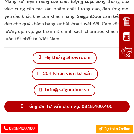
Mang sứ mệnh
nâng cao chất lượng cuộc sống
thông qua
việc cung cấp các sản phẩm chất lượng cao, đáp ứng mọi
yêu cầu khắc khe của khách hàng.
SaigonDoor
cam kết đem
Đặt lị
đến cho quý khách hàng sự hài lòng tuyệt đối. Cam kết chất
lượng dịch vụ, giá thành & chính sách chăm sóc khách hàng
Dự toá
luôn tốt nhất tại Việt Nam.
Hotlin
Hệ thống Showroom
20+ Nhân viên tư vấn
info@saigondoor.vn
Tổng đài tư vấn dịch vụ: 0818.400.400
0818.400.400
Dự toán Online