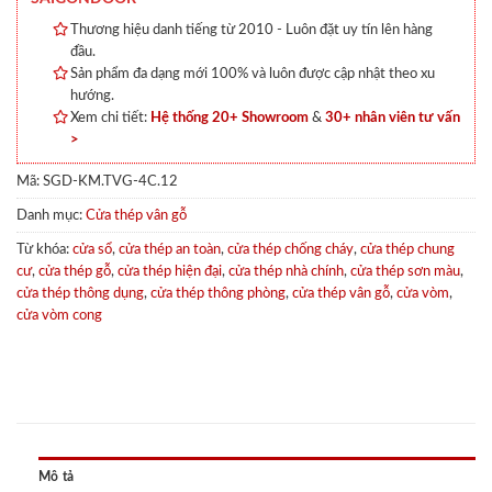
Thương hiệu danh tiếng từ 2010 - Luôn đặt uy tín lên hàng
đầu.
Sản phẩm đa dạng mới 100% và luôn được cập nhật theo xu
hướng.
Xem chi tiết:
Hệ thống 20+ Showroom
&
30+ nhân viên tư vấn
>
Mã:
SGD-KM.TVG-4C.12
Danh mục:
Cửa thép vân gỗ
Từ khóa:
cửa sổ
,
cửa thép an toàn
,
cửa thép chống cháy
,
cửa thép chung
cư
,
cửa thép gỗ
,
cửa thép hiện đại
,
cửa thép nhà chính
,
cửa thép sơn màu
,
cửa thép thông dụng
,
cửa thép thông phòng
,
cửa thép vân gỗ
,
cửa vòm
,
cửa vòm cong
Mô tả