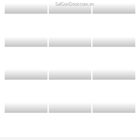
SaiGonDoor.com.vn