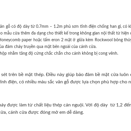
ân gỗ có độ dày từ 0.7mm – 1.2m phủ sơn tĩnh điện chống han gỉ, có k
mẫu cửa thêm đa dạng cho thiết kế trong không gian nội thất từ hiện đ
iệu Honeycomb paper hoặc tấm eron 2 mặt ở giữa kèm Rockwool bông thủy
của đám cháy truyền qua mặt bên ngoài của cánh cửa.
hộp nhằm tăng độ cứng chắc chắn cho cánh không bị cong vênh.
sét trên bề mặt thép. Điều này giúp bảo đảm bề mặt cửa luôn ở 
ĩnh điện, có nhiều màu sắc vân gỗ được lựa chọn phù hợp cho nhi
 được làm từ chất liệu thép cán nguội. Với độ dày từ 1,2 đến
h cửa, cánh cửa được đóng mở em dễ dàng.