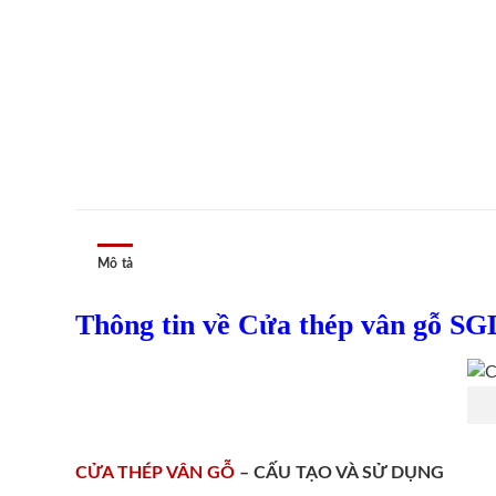
Mô tả
Thông tin về Cửa thép vân gỗ SG
CỬA THÉP VÂN GỖ
– CẤU TẠO VÀ SỬ DỤNG