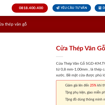
0818.400.400
YÊU CẦU TƯ VẤN
D
ửa thép vân gỗ
Cửa Thép Vân G
Cửa Thép Vân Gỗ SGD-KM.TVG-
từ 0,8 mm-1.00mm , là thép c
xước. Bề mặt cửa được phủ lớ
Giảm giá lên đến
25%
khi th
Tặng phụ kiện, giao miễn ph
Tặng đồ dùng thông minh nội