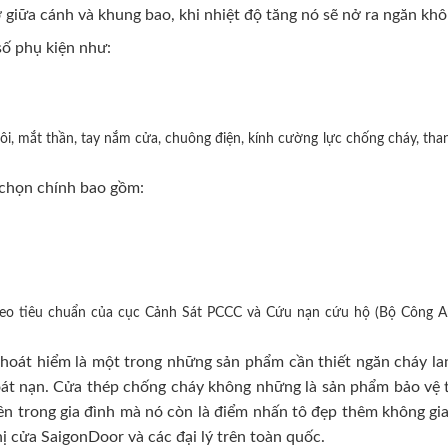
 giữa cánh và khung bao, khi nhiệt độ tăng nó sẽ nở ra ngăn khô
ố phụ kiện như:
i, mắt thần, tay nắm cửa, chuông điện, kính cường lực chống cháy, than
chọn chính bao gồm:
heo tiêu chuẩn của cục Cảnh Sát PCCC và Cứu nạn cứu hộ (Bộ Công A
oát hiểm là một trong những sản phẩm cần thiết ngăn cháy lan
hoát nạn. Cửa thép chống cháy không những là sản phẩm bảo vệ t
n trong gia đình mà nó còn là điểm nhấn tô đẹp thêm không gian 
hị cửa SaigonDoor và các đại lý trên toàn quốc.