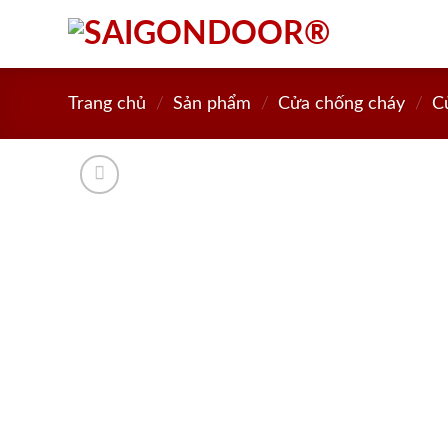
Skip
to
content
Trang chủ
/
Sản phẩm
/
Cửa chống cháy
/
C