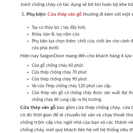
Joint chống cháy có tác dụng sẽ bít kín toàn bộ khe hở
Phụ kiện:
Cửa thép vân gỗ
thường đi kèm với một s
Tay co thủy lực ( tay đẩy hơi),
Khóa, bản lề, tay nắm cửa
Phụ kiện lựa chọn thêm: chốt cửa, chốt âm cho cánh đô
cửa phía dưới)
Hiện nay SaigonDoor mang đến cho khách hàng 4 lựa 
Cửa gỗ chống cháy 60 phút.
Cửa thép chống cháy 70 phút
Cửa thép chống cháy 90 phút
Và cửa Thép chống cháy 120 phút cao cấp.
Cửa thép vân gỗ có chống cháy được sản xuất đạt t
chống cháy để cung cấp ra thị trường.
Cửa thép vân gỗ
bao gồm cửa thép chống cháy, cửa th
có đủ thời gian để di chuyển tài sản và chạy thoát t
chống trộm cấp cho ngôi nhà của bạn và các thành viê
chống cháy, mời quý khách liên hệ với hệ thống siêu t