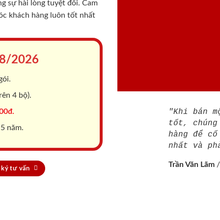
 sự hài lòng tuyệt đối. Cam
sóc khách hàng luôn tốt nhất
8/2026
gói.
ên 4 bộ).
00đ.
"Khi bán m
tốt, chúng
 5 năm.
hàng để cố
nhất và ph
Trần Văn Lãm
ký tư vấn