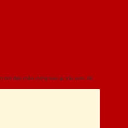
 tĩnh điện nhằm chống hoen gỉ, trầy xước. Bề