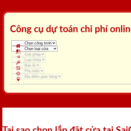
Công cụ dự toán chi phí onli
Tại sao chọn lắp đặt cửa tại S