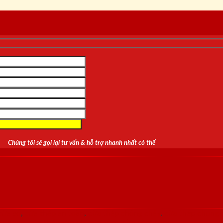
Chúng tôi sẽ gọi lại tư vấn & hỗ trợ nhanh nhất có thể
cửa sổ
,
cửa thép an toàn
,
cửa thép chống cháy
,
cửa thép chung 
g phòng
,
cửa thép vân gỗ
,
cửa vòm
,
cửa vòm cong