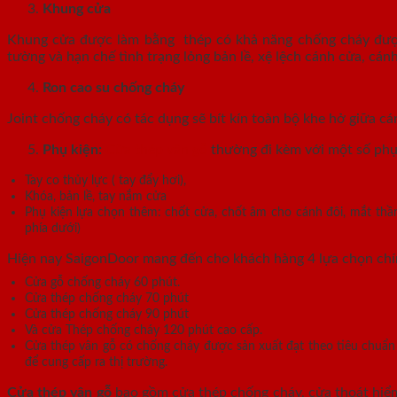
Khung cửa
Khung cửa được làm bằng thép có khả năng chống cháy được 
tường và hạn chế tình trạng lỏng bản lề, xệ lệch cánh cửa, c
Ron cao su chống cháy
Joint chống cháy có tác dụng sẽ bít kín toàn bộ khe hở giữa cá
Phụ kiện:
Cửa thép vân gỗ
thường đi kèm với một số phụ
Tay co thủy lực ( tay đẩy hơi),
Khóa, bản lề, tay nắm cửa
Phụ kiện lựa chọn thêm: chốt cửa, chốt âm cho cánh đôi, mắt thần
phía dưới)
Hiện nay SaigonDoor mang đến cho khách hàng 4 lựa chọn ch
Cửa gỗ chống cháy 60 phút.
Cửa thép chống cháy 70 phút
Cửa thép chống cháy 90 phút
Và cửa Thép chống cháy 120 phút cao cấp.
Cửa thép vân gỗ có chống cháy được sản xuất đạt theo tiêu chuẩ
để cung cấp ra thị trường.
Cửa thép vân gỗ
bao gồm cửa thép chống cháy, cửa thoát hiểm 