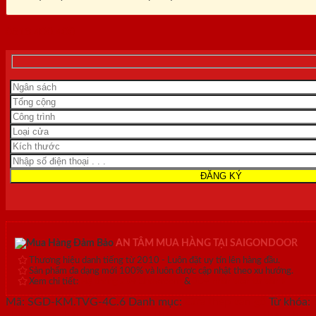
0818.400.400
AN TÂM MUA HÀNG TẠI SAIGONDOOR
Thương hiệu danh tiếng từ 2010 - Luôn đặt uy tín lên hàng đầu.
Sản phẩm đa dạng mới 100% và luôn được cập nhật theo xu hướng.
Xem chi tiết:
Hệ thống 20+ Showroom
&
30+ nhân viên tư vấn >
Mã:
SGD-KM.TVG-4C.6
Danh mục:
Cửa thép vân gỗ
Từ khóa:
chính
,
cửa thép sơn màu
,
cửa thép thông dụng
,
cửa thép thôn