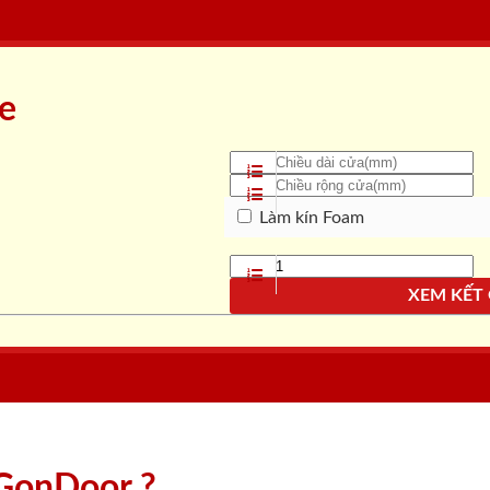
ne
Làm kín Foam
XEM KẾT
aiGonDoor ?