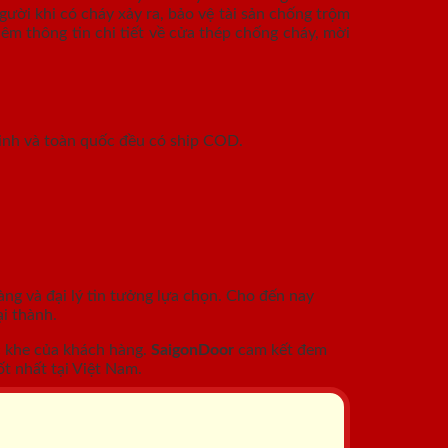
ười khi có cháy xảy ra, bảo vệ tài sản chống trộm
êm thông tin chi tiết về cửa thép chống cháy, mời
inh và toàn quốc đều có ship COD.
àng và đại lý tin tưởng lựa chọn. Cho đến nay
i thành.
c khe của khách hàng.
SaigonDoor
cam kết đem
t nhất tại Việt Nam.