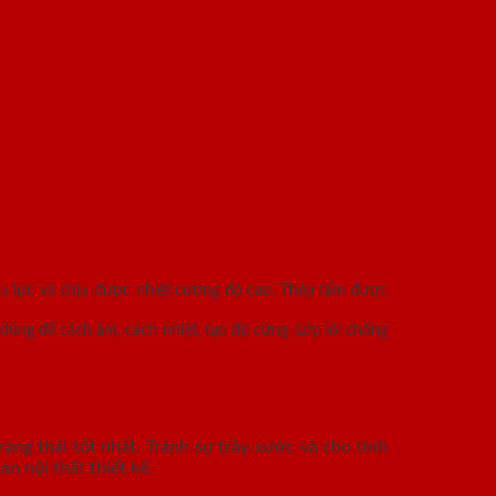
ịu lực và chịu được nhiệt cường độ cao. Thép tấm được
dùng để cách âm, cách nhiệt, tạo độ cứng. Lớp lõi chống
ạng thái tốt nhất. Tránh sự trầy xước và cho tính
n nội thất thiết kế.