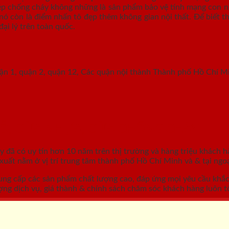
hép chống cháy không những là sản phẩm bảo vệ tính mạng con ng
nó còn là điểm nhấn tô đẹp thêm không gian nội thất. Để biết th
đại lý trên toàn quốc.
uận 1, quận 2, quận 12, Các quận nội thành Thành phố Hồ Chí M
GỖ, CỬA NHỰA, CỬA CHỐNG CHÁY
áy
đã có uy tín hơn 10 năm trên thị trường và hàng triệu khách h
ất nằm ở vị trí trung tâm thành phố Hồ Chí Minh và & tại ngoạ
ung cấp các sản phẩm chất lượng cao, đáp ứng mọi yêu cầu khắ
ợng dịch vụ, giá thành & chính sách chăm sóc khách hàng luôn tố