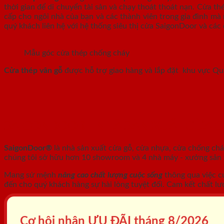
thời gian để di chuyển tài sản và chạy thoát thoát nạn. Cửa t
cấp cho ngôi nhà của bạn và các thành viên trong gia đình mà 
quý khách liên hệ với hệ thống siêu thị cửa SaigonDoor và các 
Mẫu góc cửa thép chống cháy
Cửa thép vân gỗ
được hỗ trợ giao hàng và lắp đặt khu vực Q
SAIGONDOOR - NHÀ SẢN XUẤT CỬA 
SaigonDoor®
là nhà sản xuất cửa gỗ, cửa nhựa, cửa chống ch
chúng tôi sở hữu hơn 10 showroom và 4 nhà máy - xưởng sản xu
Mang sứ mệnh
nâng cao chất lượng cuộc sống
thông qua việc c
đến cho quý khách hàng sự hài lòng tuyệt đối. Cam kết chất lư
Cơ hội nhận ƯU ĐÃI tháng
8/2026