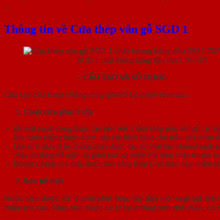
Mô tả
Thông tin về Cửa thép vân gỗ SGD 1
Cửa thép vân gỗ
SGD 1 chất lượng hàng đầu 0933.707707
CỬA THÉP VÂN GỖ
– CẤU TẠO VÀ SỬ DỤNG
Cấu tạo cửa thép chống cháy gồm 5 bộ phận như sau:
Cánh cửa
gồm 3 lớp
Bề mặt ngoài cùng được tạo nên bởi 2 tấm thép phủ vân gỗ có độ
làm cánh phẳng hoặc được dập tạo hình Pano cho mẫu cửa thêm đa dạ
Lớp lõi ở giữa là lõi chống cháy được tạo từ chất liệu Honeycomb
cháy sử dụng để ngăn và giảm bức xạ nhiệt của đám cháy truyền q
Khung xương cửa thép được làm bằng thép U và thép hộp nhằm tăn
Sơn bề mặt
Nước sơn được xử lý photphat hóa, tẩy dầu mỡ và gỉ sét trên 
thẩm mỹ cao. Màu sơn được xử lý tại phòng sơn tĩnh điện, có 