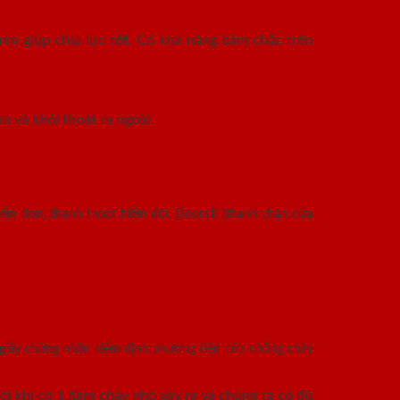
mm giúp chịu lực tốt. Có khả năng bám chắc trên
a và khói thoát ra ngoài.
ểm đơn, thanh thoát hiểm đôi, Doorsill (thanh chặn cửa
 giấy chứng nhận kiểm định phương tiện cửa chống cháy
i khi có 1 đám cháy nhỏ xảy ra và chúng ta có đủ