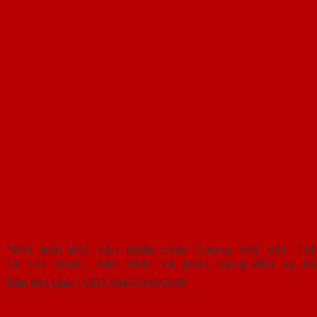
"Khi bán một sản phẩm chất lượng với vật liệ
là tốt nhất, bền nhất và phải mang đến sự hà
Trần Văn Lãm
/
CEO SAIGONDOOR