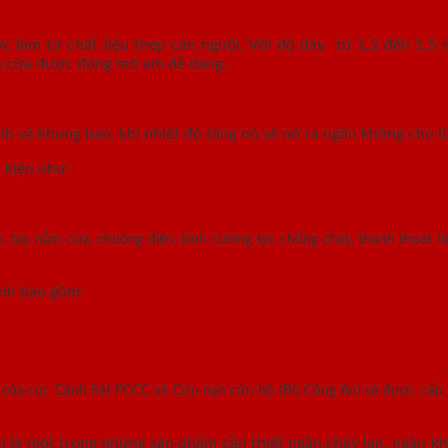
làm từ chất liệu thép cán nguội. Với độ dày từ 1,2 đến 1,5 
ánh cửa được đóng mở em dễ dàng.
nh và khung bao, khi nhiệt độ tăng nó sẽ nở ra ngăn không cho lử
 kiện như:
, tay nắm cửa, chuông điện, kính cường lực chống cháy, thanh thoát hi
ính bao gồm:
n của cục Cảnh Sát PCCC và Cứu nạn cứu hộ (Bộ Công An) và được cấp
là một trong những sản phẩm cần thiết ngăn cháy lan, ngăn khó