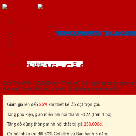
Skip
to
content
SaiGonDoor®
Trang chủ
/
Sản phẩm
/
Cửa chống cháy
/
Cửa thép vân gỗ
0818.400.400
YÊU CẦU TƯ VẤN
DỰ TOÁN CH
SaiGonDoor®
Tìm
Cửa Thép Vân Gỗ SGD-KM.TV
kiếm:
Cửa Thép Vân Gỗ SGD-KM.TVG-4C.6 là loại cửa được làm từ tấ
mặt cửa được phủ lớp giả vân gỗ giống như gỗ tự nhiên
Giảm giá lên đến
25%
khi thiết kế lắp đặt trọn gói.
Tặng phụ kiện, giao miễn phí nội thành HCM (trên 4 bộ).
Tặng đồ dùng thông minh nội thất trị giá
250.000đ.
Cơ hội nhận ưu đãi 50% Gói dịch vụ Bảo hành 5 năm.