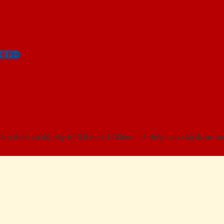
I PHÍ
G-4C.6
m thép có độ dày từ 0,8 mm-1.00mm , là thép cao cấp được sơn