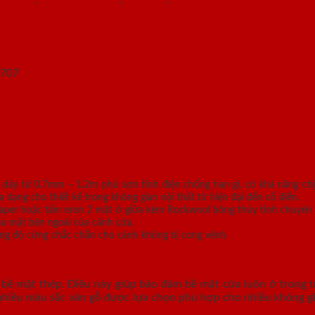
 dày từ 0.7mm – 1.2m phủ sơn tĩnh điện chống han gỉ, có khả năng ch
ng cho thiết kế trong không gian nội thất từ hiện đại đến cổ điển.
 paper hoặc tấm eron 2 mặt ở giữa kèm Rockwool bông thủy tinh chuyên 
ua mặt bên ngoài của cánh cửa.
g độ cứng chắc chắn cho cánh không bị cong vênh.
bề mặt thép. Điều này giúp bảo đảm bề mặt cửa luôn ở trong tr
nhiều màu sắc vân gỗ được lựa chọn phù hợp cho nhiều không gia