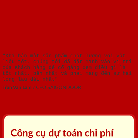
"Khi bán một sản phẩm chất lượng với vật
liệu tốt, chúng tôi đã đặt mình vào vị trí
của Khách hàng để cố gắng xem điều gì là
tốt nhất, bền nhất và phải mang đến sự hài
lòng lâu dài nhất"
Trần Văn Lãm
/
CEO SAIGONDOOR
Công cụ dự toán chi phí