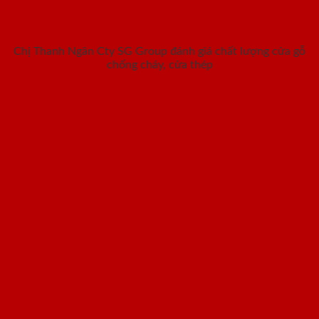
Chị Thanh Ngân Cty SG Group đánh giá chất lượng cửa gỗ
chống cháy, cửa thép
Thư viện hình ảnh