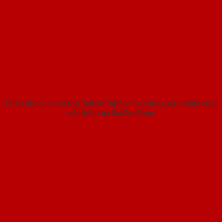
Phản hồi của anh thợ Tattoo Top5 khi sử dụng sản phẩm cửa,
nội thất của SaiGonDoor