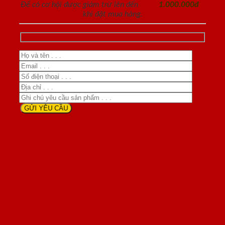
Để có cơ hội được giảm trừ lên đến
1.000.000đ
khi đặt mua hàng.
Khách hàng nói gì khi sử dụng
sản phẩm cửa SaiGonDoor ?