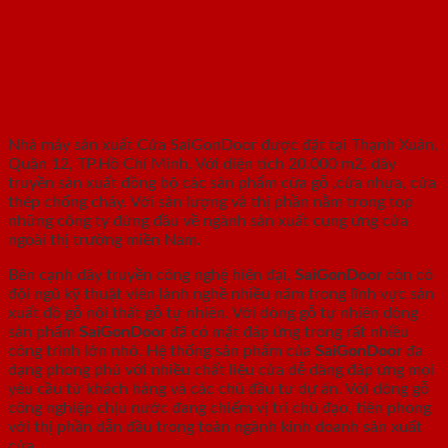
Nhà máy - Xưởng sản xuất
Nhà máy sản xuất Cửa SaiGonDoor được đặt tại Thạnh Xuân,
Quận 12, TP.Hồ Chí Minh. Với diện tích 20.000 m2, dây
truyền sản xuất đồng bộ các sản phẩm cửa gỗ ,cửa nhựa, cửa
thép chống cháy. Với sản lượng và thị phần nằm trong top
những công ty đứng đầu về ngành sản xuất cung ứng cửa
ngoài thị trường miền Nam.
Bên cạnh dây truyền công nghệ hiện đại,
SaiGonDoor
còn có
đội ngũ kỹ thuật viên lành nghề nhiều năm trong lĩnh vực sản
xuất đồ gỗ nội thất gỗ tự nhiên. Với dòng gỗ tự nhiên dòng
sản phẩm
SaiGonDoor
đã có mặt đáp ứng trong rất nhiều
công trình lớn nhỏ. Hệ thống sản phẩm của
SaiGonDoor
đa
dạng phong phú với nhiều chất liệu cửa dễ dàng đáp ứng mọi
yêu cầu từ khách hàng và các chủ đầu tư dự án. Với dòng gỗ
công nghiệp chịu nước đang chiếm vị trí chủ đạo, tiên phong
với thị phần dẫn đầu trong toàn ngành kinh doanh sản xuất
cửa.