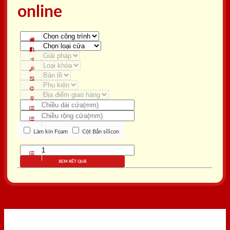
online
Làm kín Foam
Cột Bắn silicon
XEM KẾT QUẢ