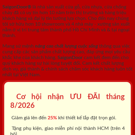
SaigonDoor®
là nhà sản xuất cửa gỗ, cửa nhựa, cửa chống
cháy
đã có uy tín hơn 10 năm trên thị trường và hàng triệu
khách hàng và đại lý tin tưởng lựa chọn. Cho đến nay chúng
tôi sở hữu hơn 10 showroom và 4 nhà máy - xưởng sản xuất
nằm ở vị trí trung tâm thành phố Hồ Chí Minh và & tại ngoại
thành.
Mang sứ mệnh
nâng cao chất lượng cuộc sống
thông qua việc
cung cấp các sản phẩm chất lượng cao, đáp ứng mọi yêu cầu
khắc khe của khách hàng.
SaigonDoor
cam kết đem đến cho
quý khách hàng sự hài lòng tuyệt đối. Cam kết chất lượng
dịch vụ, giá thành & chính sách chăm sóc khách hàng luôn tốt
nhất tại Việt Nam.
Cơ hội nhận ƯU ĐÃI tháng
8/2026
Giảm giá lên đến
25%
khi thiết kế lắp đặt trọn gói.
Tặng phụ kiện, giao miễn phí nội thành HCM (trên 4
bộ).