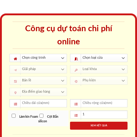
Công cụ dự toán chi phí
online
Làm kín Foam
Cột Bắn
silicon
XEM KẾT QUẢ