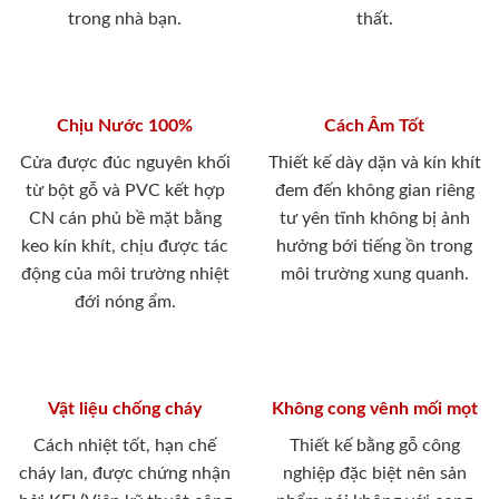
trong nhà bạn.
thất.
Chịu Nước 100%
Cách Âm Tốt
Cửa được đúc nguyên khối
Thiết kế dày dặn và kín khít
từ bột gỗ và PVC kết hợp
đem đến không gian riêng
CN cán phủ bề mặt bằng
tư yên tĩnh không bị ảnh
keo kín khít, chịu được tác
hưởng bới tiếng ồn trong
động của môi trường nhiệt
môi trường xung quanh.
đới nóng ẩm.
Vật liệu chống cháy
Không cong vênh mối mọt
Cách nhiệt tốt, hạn chế
Thiết kế bằng gỗ công
cháy lan, được chứng nhận
nghiệp đặc biệt nên sản