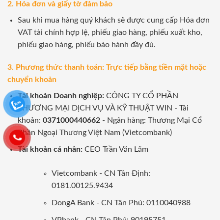
2. Hóa đơn và giấy tờ đảm bảo
Sau khi mua hàng quý khách sẽ được cung cấp Hóa đơn
VAT tài chính hợp lệ, phiếu giao hàng, phiếu xuất kho,
phiếu giao hàng, phiếu bảo hành đầy đủ.
3. Phương thức thanh toán: Trực tiếp bằng tiền mặt hoặc
chuyển khoản
Tài khoản Doanh nghiệp:
CÔNG TY CỔ PHẦN
THƯƠNG MẠI DỊCH VỤ VÀ KỸ THUẬT WIN - Tài
khoản:
0371000440662
- Ngân hàng: Thương Mại Cổ
Phần Ngoại Thương Việt Nam (Vietcombank)
Tài khoản cá nhân:
CEO Trần Văn Lãm
Vietcombank - CN Tân Định:
0181.00125.9434
DongA Bank - CN Tân Phú: 0110040988
VPbank - CN Tân Phú: 90195751