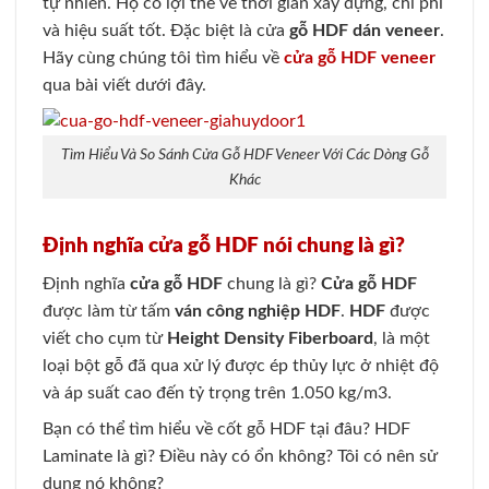
tự nhiên. Họ có lợi thế về thời gian xây dựng, chi phí
và hiệu suất tốt. Đặc biệt là cửa
gỗ HDF dán veneer
.
Hãy cùng chúng tôi tìm hiểu về
cửa gỗ HDF veneer
qua bài viết dưới đây
.
Tìm Hiểu Và So Sánh Cửa Gỗ HDF Veneer Với Các Dòng Gỗ
Khác
Định nghĩa cửa gỗ HDF nói chung là gì?
Định nghĩa
cửa gỗ HDF
chung là gì?
Cửa gỗ HDF
được làm từ tấm
ván công nghiệp HDF
.
HDF
được
viết cho cụm từ
Height Density Fiberboard
, là một
loại bột gỗ đã qua xử lý được ép thủy lực ở nhiệt độ
và áp suất cao đến tỷ trọng trên 1.050 kg/m3
.
Bạn có thể tìm hiểu về cốt gỗ HDF tại đâu? HDF
Laminate là gì? Điều này có ổn không? Tôi có nên sử
dụng nó không
?