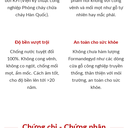
bởi KFI (Viện kỹ thuật công
phẩm nói không với cong
nghiệp Phòng cháy chữa
vênh và mối mọt như gỗ tự
cháy Hàn Quốc).
nhiên hay mắc phải.
Độ bền vượt trội
An toàn cho sức khỏe
Chống nước tuyệt đối
Không chưa hàm lượng
100%. Không cong vênh,
Formandegyd như các dòng
không co ngót, chống mối
cửa gỗ công nghiệp truyền
mọt, ẩm mốc. Cách âm tốt,
thống, thân thiện với môi
cho độ bền lên tới >20
trường, an toàn cho sức
năm.
khỏe.
Chứng chỉ - Chứng nhận