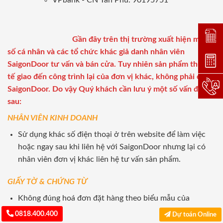
Đặt lị
Gần đây trên thị trường xuất hiện một
số cá nhân và các tổ chức khác giả danh nhân viên
Dự toá
SaigonDoor tư vấn và bán cửa. Tuy nhiên sản phẩm thực
tế giao đến công trình lại của đơn vị khác, không phải của
Hotlin
SaigonDoor. Do vậy Quý khách cần lưu ý một số vấn đề
sau:
NHÂN VIÊN KINH DOANH
Sử dụng khác số điện thoại ở trên website để làm việc
hoặc ngay sau khi liên hệ với SaigonDoor nhưng lại có
nhân viên đơn vị khác liên hệ tư vấn sản phẩm.
GIẤY TỜ & CHỨNG TỪ
Không đúng hoá đơn đặt hàng theo biểu mẫu của
SaigonDoor.
0818.400.400
Dự toán Online