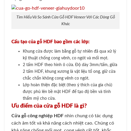
Tìm Hiểu Và So Sánh Cửa Gỗ HDF Veneer Với Các Dòng Gỗ
Khác
Cấu tạo của gỗ HDF bao gồm các lớp:
Khung cửa được làm bằng gỗ tự nhiên đã qua xử lý
kỹ thuật chống cong vênh, co ngót và mối mọt
.
2 tấm HDF theo hình ô cửa. Độ dày 3mm/tấm, giữa
2 tấm HDF, khung xương là vật liệu tổ ong, giữ cửa
chắc chắn không cong vênh co ngót
.
Lớp hoàn thiện đặc biệt (theo ý thích của gia chủ)
được phủ lên bề mặt HDF để tạo độ bền và tính
thẩm mỹ cho cửa
.
Ưu điểm của cửa gỗ HDF là gì?
Cửa gỗ công nghiệp HDF
nhìn chung có tác dụng
cách âm tốt và khả năng cách nhiệt cao. Chúng có
khả năng chống mối mọt, cong vênh rất tốt, khắc