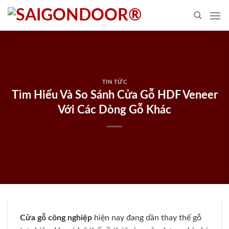
Skip
to
content
TIN TỨC
Tìm Hiểu Và So Sánh Cửa Gỗ HDF Veneer
Với Các Dòng Gỗ Khác
Cửa gỗ công nghiệp
hiện nay đang dần thay thế gỗ