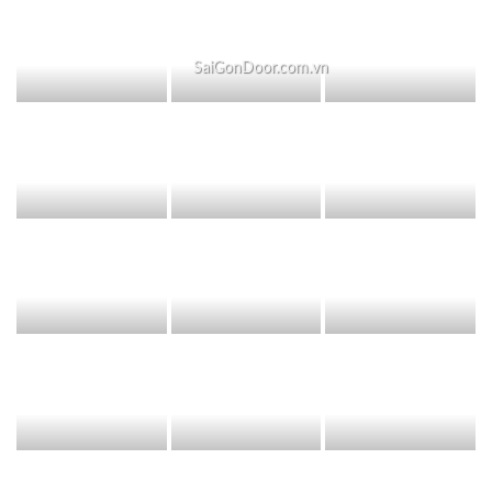
SaiGonDoor.com.vn