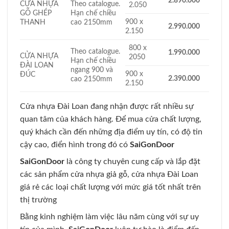
2.890.000
CỬA NHỰA
Theo catalogue.
2.050
GỖ GHÉP
Hạn chế chiều
900 x
THANH
cao 2150mm
2.990.000
2.150
800 x
Theo catalogue.
1.990.000
CỬA NHỰA
2050
Hạn chế chiều
ĐÀI LOAN
ngang 900 và
900 x
ĐÚC
2.390.000
cao 2150mm
2.150
Cửa nhựa Đài Loan đang nhận được rất nhiều sự
quan tâm của khách hàng. Để mua cửa chất lượng,
quý khách cần đến những địa điểm uy tín, có độ tin
cậy cao, điển hình trong đó có
SaiGonDoor
SaiGonDoor
là công ty chuyên cung cấp và lắp đặt
các sản phẩm cửa nhựa giả gỗ, cửa nhựa Đài Loan
giá rẻ các loại chất lượng với mức giá tốt nhất trên
thị trường
Bằng kinh nghiệm làm việc lâu năm cùng với sự uy