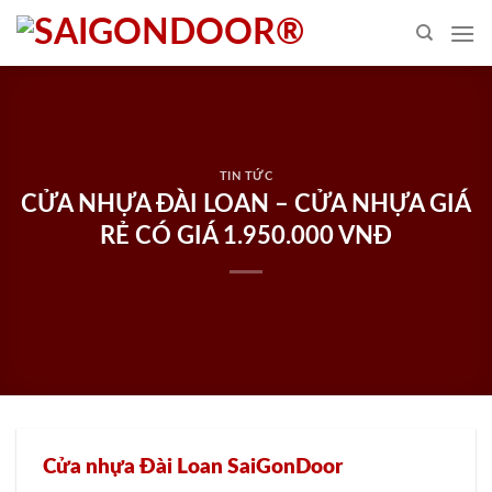
Skip
to
content
TIN TỨC
CỬA NHỰA ĐÀI LOAN – CỬA NHỰA GIÁ
RẺ CÓ GIÁ 1.950.000 VNĐ
Cửa nhựa Đài Loan SaiGonDoor