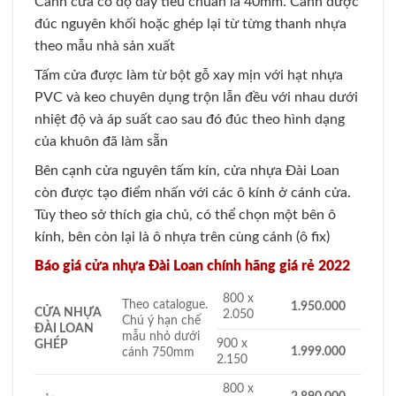
Cánh cửa có độ dày tiêu chuẩn là 40mm. Cánh được
đúc nguyên khối hoặc ghép lại từ từng thanh nhựa
theo mẫu nhà sản xuất
Tấm cửa được làm từ bột gỗ xay mịn với hạt nhựa
PVC và keo chuyên dụng trộn lẫn đều với nhau dưới
nhiệt độ và áp suất cao sau đó đúc theo hình dạng
của khuôn đã làm sẵn
Bên cạnh cửa nguyên tấm kín, cửa nhựa Đài Loan
còn được tạo điểm nhấn với các ô kính ở cánh cửa.
Tùy theo sở thích gia chủ, có thể chọn một bên ô
kính, bên còn lại là ô nhựa trên cùng cánh (ô fix)
Báo giá cửa nhựa Đài Loan chính hãng giá rẻ 2022
800 x
Theo catalogue.
1.950.000
CỬA NHỰA
2.050
Chú ý hạn chế
ĐÀI LOAN
mẫu nhỏ dưới
900 x
GHÉP
1.999.000
cánh 750mm
2.150
800 x