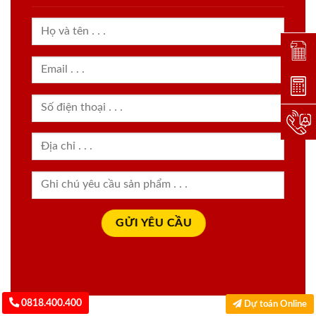
Đặt lị
Dự toá
Hotlin
0818.400.400
Dự toán Online