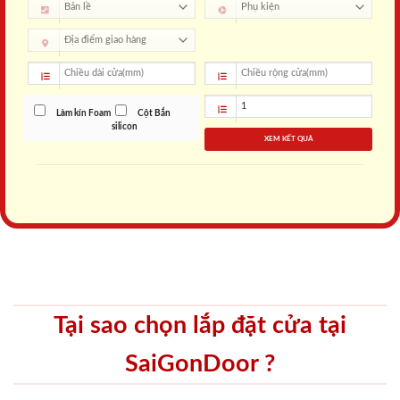
Làm kín Foam
Cột Bắn
silicon
XEM KẾT QUẢ
Tại sao chọn lắp đặt cửa tại
SaiGonDoor ?