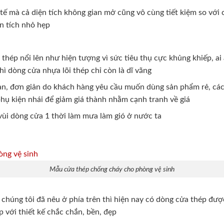
tế mà cả diện tích không gian mở cũng vô cùng tiết kiệm so với c
ện tích nhỏ hẹp
 thép nổi lên như hiện tượng vì sức tiêu thụ cực khủng khiếp, ai
hì dòng cửa nhựa lõi thép chỉ còn là dĩ vãng
ian, đơn giản do khách hàng yêu cầu muốn dùng sản phẩm rẻ, cá
hụ kiện nhái để giảm giá thành nhằm cạnh tranh về giá
 vùi dòng cửa 1 thời làm mưa làm gió ở nước ta
Mẫu cửa thép chống cháy cho phòng vệ sinh
húng tôi đã nêu ở phía trên thì hiện nay có dòng cửa thép đượ
p với thiết kế chắc chắn, bền, đẹp