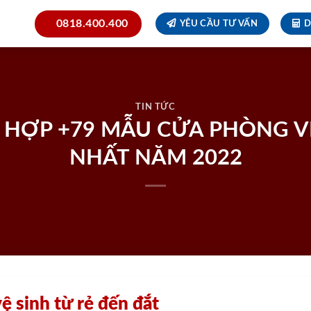
0818.400.400
YÊU CẦU TƯ VẤN
D
TIN TỨC
HỢP +79 MẪU CỬA PHÒNG VỆ
NHẤT NĂM 2022
ệ sinh từ rẻ đến đắt