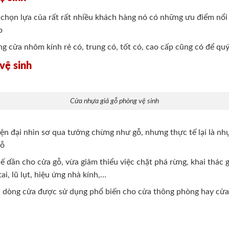
chọn lựa của rất rất nhiều khách hàng nó có những ưu điểm nổi 
o
ng cửa nhôm kính rẻ có, trung có, tốt có, cao cấp cũng có để q
vệ sinh
Cửa nhựa giả gỗ phòng vệ sinh
iện đại nhìn sơ qua tưởng chừng như gỗ, nhưng thực tế lại là nh
gỗ
 dần cho cửa gỗ, vừa giảm thiểu việc chặt phá rừng, khai thác g
i, lũ lụt, hiệu ứng nhà kính,…
à dòng cửa được sử dụng phổ biến cho cửa thông phòng hay cửa