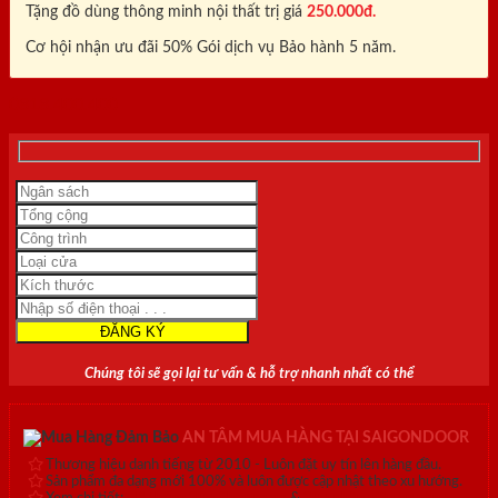
Tặng đồ dùng thông minh nội thất trị giá
250.000đ.
Cơ hội nhận ưu đãi 50% Gói dịch vụ Bảo hành 5 năm.
0818.400.400
Chúng tôi sẽ gọi lại tư vấn & hỗ trợ nhanh nhất có thể
AN TÂM MUA HÀNG TẠI SAIGONDOOR
Thương hiệu danh tiếng từ 2010 - Luôn đặt uy tín lên hàng đầu.
Sản phẩm đa dạng mới 100% và luôn được cập nhật theo xu hướng.
Xem chi tiết:
Hệ thống 20+ Showroom
&
30+ nhân viên tư vấn >