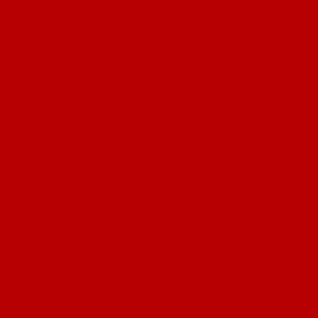
Khách hàng nói gì khi sử dụng
sản phẩm cửa SaiGonDoor ?