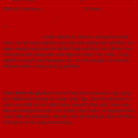
Mã:
68
Danh mục:
Cửa nhôm vân gỗ
Từ khóa:
cửa hiện đại
,
cửa ngăn lạnh
,
cửa nhôm
,
cửa nhôm saigondoor
,
Cửa nhôm
vân gỗ
,
cửa saigondoor
,
cửa trang trí
,
cửa vân gỗ
Mô tả
Cửa nhôm vân gỗ
có bề mặt được phủ lớp vân gỗ tự nhiên
hoặc vân gỗ công nghiệp, tạo cảm giác giống như gỗ thật. Vẻ
ngoài sang trọng của vân gỗ kết hợp với cấu trúc bền bỉ của
nhôm tạo nên sản phẩm vừa đẹp mắt vừa chắc chắn. Công
nghệ in vân gỗ tiên tiến giúp các chi tiết vân gỗ trở nên sắc
nét, tự nhiên, không khác gì gỗ thật.
Chất liệu và công nghệ sản xuất
Cửa nhôm vân gỗ
được làm từ hợp kim nhôm cao cấp, giúp
sản phẩm nhẹ nhưng vô cùng cứng cáp. Lớp vân gỗ được in
hoặc ép nhiệt lên bề mặt nhôm, sau đó được phủ thêm lớp
bảo vệ chống trầy xước và chống thấm nước. Công nghệ sản
xuất hiện đại đảm bảo màu sắc vân gỗ không bị phai mờ theo
thời gian và dễ dàng bảo dưỡng.
Ưu điểm của cửa nhôm vân gỗ