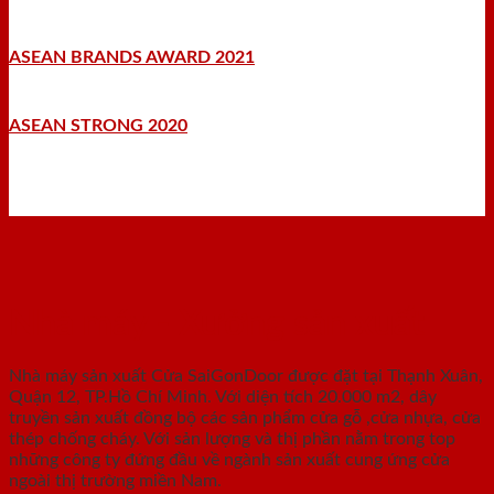
ASEAN BRANDS AWARD 2021
ASEAN STRONG 2020
Nhà máy - Xưởng sản xuất
Nhà máy sản xuất Cửa SaiGonDoor được đặt tại Thạnh Xuân,
Quận 12, TP.Hồ Chí Minh. Với diện tích 20.000 m2, dây
truyền sản xuất đồng bộ các sản phẩm cửa gỗ ,cửa nhựa, cửa
thép chống cháy. Với sản lượng và thị phần nằm trong top
những công ty đứng đầu về ngành sản xuất cung ứng cửa
ngoài thị trường miền Nam.