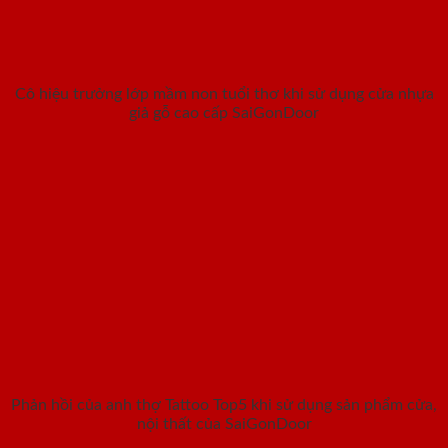
Cô hiệu trưởng lớp mầm non tuổi thơ khi sử dụng cửa nhựa
giả gỗ cao cấp SaiGonDoor
Phản hồi của anh thợ Tattoo Top5 khi sử dụng sản phẩm cửa,
nội thất của SaiGonDoor