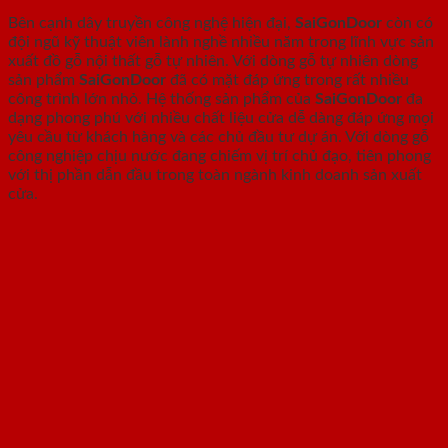
Bên cạnh dây truyền công nghệ hiện đại,
SaiGonDoor
còn có
đội ngũ kỹ thuật viên lành nghề nhiều năm trong lĩnh vực sản
xuất đồ gỗ nội thất gỗ tự nhiên. Với dòng gỗ tự nhiên dòng
sản phẩm
SaiGonDoor
đã có mặt đáp ứng trong rất nhiều
công trình lớn nhỏ. Hệ thống sản phẩm của
SaiGonDoor
đa
dạng phong phú với nhiều chất liệu cửa dễ dàng đáp ứng mọi
yêu cầu từ khách hàng và các chủ đầu tư dự án. Với dòng gỗ
công nghiệp chịu nước đang chiếm vị trí chủ đạo, tiên phong
với thị phần dẫn đầu trong toàn ngành kinh doanh sản xuất
cửa.