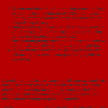
Độ bền cao
: Nhôm có khả năng chống ăn mòn, chống gỉ
sét và chịu được mọi điều kiện thời tiết khắc nghiệt.
Điều này làm cho cửa nhôm vân gỗ bền bỉ hơn so với
cửa gỗ thông thường.
Thẩm mỹ vượt trội
: Với lớp vân gỗ tự nhiên, cửa nhôm
vân gỗ mang lại vẻ đẹp ấm cúng, sang trọng mà không
cần bảo dưỡng nhiều như cửa gỗ thật.
Tiết kiệm năng lượng
: Nhôm có khả năng cách nhiệt và
cách âm tốt, giúp tiết kiệm năng lượng cho ngôi nhà.
Dễ bảo dưỡng
: Cửa nhôm vân gỗ không bị cong vênh,
mối mọt hay mục nát như cửa gỗ, dễ dàng vệ sinh và
bảo dưỡng.
Ứng dụng trong thiết kế nội thất
Cửa nhôm vân gỗ được sử dụng rộng rãi trong các công trình
dân dụng và công nghiệp, từ cửa chính, cửa sổ, cửa phòng
cho đến cửa ban công. Sản phẩm này phù hợp với nhiều
phong cách thiết kế từ hiện đại đến cổ điển, giúp tạo điểm
nhấn thẩm mỹ và nâng cao giá trị cho ngôi nhà.
Tóm lại,
cửa nhôm vân gỗ
là sự lựa chọn hoàn hảo cho những