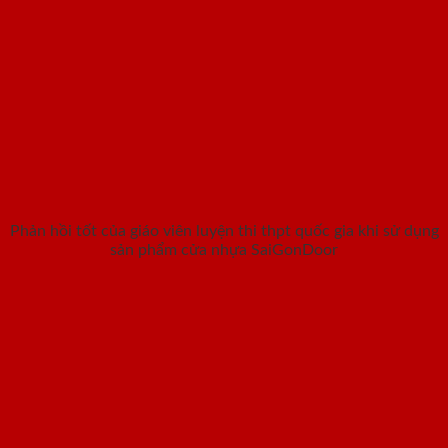
Phản hồi tốt của giáo viên luyện thi thpt quốc gia khi sử dụng
sản phẩm cửa nhựa SaiGonDoor