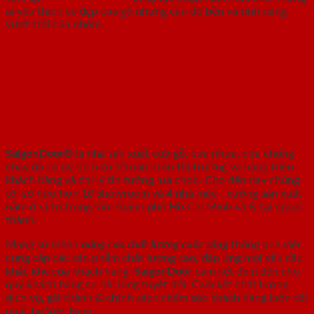
ai yêu thích vẻ đẹp của gỗ nhưng cần độ bền và tính năng
vượt trội của nhôm.
SAIGONDOOR - NHÀ SẢN XUẤT CỬA
GỖ, CỬA NHỰA, CỬA CHỐNG CHÁY
SaigonDoor®
là nhà sản xuất cửa gỗ, cửa nhựa, cửa chống
cháy
đã có uy tín hơn 10 năm trên thị trường và hàng triệu
khách hàng và đại lý tin tưởng lựa chọn. Cho đến nay chúng
tôi sở hữu hơn 10 showroom và 4 nhà máy - xưởng sản xuất
nằm ở vị trí trung tâm thành phố Hồ Chí Minh và & tại ngoại
thành.
Mang sứ mệnh
nâng cao chất lượng cuộc sống
thông qua việc
cung cấp các sản phẩm chất lượng cao, đáp ứng mọi yêu cầu
khắc khe của khách hàng.
SaigonDoor
cam kết đem đến cho
quý khách hàng sự hài lòng tuyệt đối. Cam kết chất lượng
dịch vụ, giá thành & chính sách chăm sóc khách hàng luôn tốt
nhất tại Việt Nam.