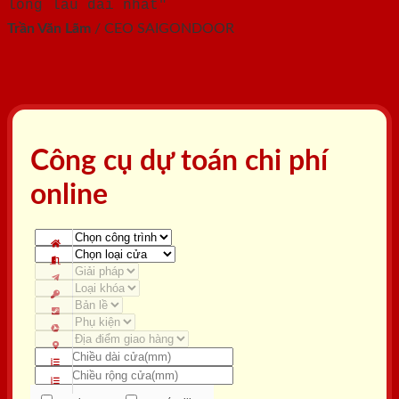
lòng lâu dài nhất"
Trần Văn Lãm
/
CEO SAIGONDOOR
Công cụ dự toán chi phí
online