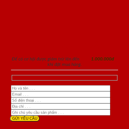
ĐĂNG KÝ NHẬN TƯ VẤN
Để có cơ hội được giảm trừ lên đến
1.000.000đ
khi đặt mua hàng.