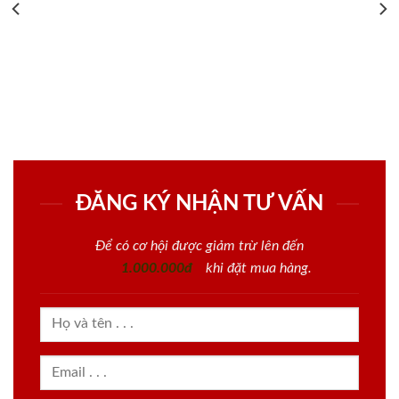
ĐĂNG KÝ NHẬN TƯ VẤN
Để có cơ hội được giảm trừ lên đến
1.000.000đ
khi đặt mua hàng.