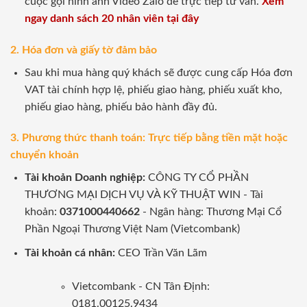
cuộc gọi hình ảnh Video Zalo để trực tiếp tư vấn.
Xem
ngay danh sách 20 nhân viên tại đây
2. Hóa đơn và giấy tờ đảm bảo
Sau khi mua hàng quý khách sẽ được cung cấp Hóa đơn
VAT tài chính hợp lệ, phiếu giao hàng, phiếu xuất kho,
phiếu giao hàng, phiếu bảo hành đầy đủ.
3. Phương thức thanh toán: Trực tiếp bằng tiền mặt hoặc
chuyển khoản
Tài khoản Doanh nghiệp:
CÔNG TY CỔ PHẦN
THƯƠNG MẠI DỊCH VỤ VÀ KỸ THUẬT WIN - Tài
khoản:
0371000440662
- Ngân hàng: Thương Mại Cổ
Phần Ngoại Thương Việt Nam (Vietcombank)
Tài khoản cá nhân:
CEO Trần Văn Lãm
Vietcombank - CN Tân Định:
0181.00125.9434