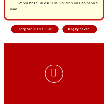
Cơ hội nhận ưu đãi 50% Gói dịch vụ Bảo hành 5
năm.
Tổng đài: 0818.400.400
Đăng ký tư vấn