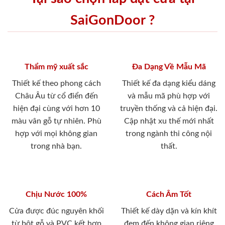
SaiGonDoor ?
Thẩm mỹ xuất sắc
Đa Dạng Về Mẫu Mã
Thiết kế theo phong cách
Thiết kế đa dạng kiểu dáng
Châu Âu từ cổ điển đến
và mẫu mã phù hợp với
hiện đại cùng với hơn 10
truyền thống và cả hiện đại.
màu vân gỗ tự nhiên. Phù
Cập nhật xu thế mới nhất
hợp với mọi không gian
trong ngành thi công nội
trong nhà bạn.
thất.
Chịu Nước 100%
Cách Âm Tốt
Cửa được đúc nguyên khối
Thiết kế dày dặn và kín khít
từ bột gỗ và PVC kết hợp
đem đến không gian riêng