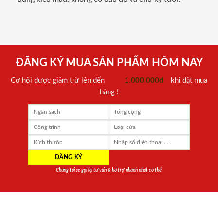
ĐĂNG KÝ MUA SẢN PHẨM HÔM NAY
Cơ hội được giảm trừ lên đến
1.000.000đ
khi đặt mua
hàng !
Chúng tôi sẽ gọi lại tư vấn & hỗ trợ nhanh nhất có thể