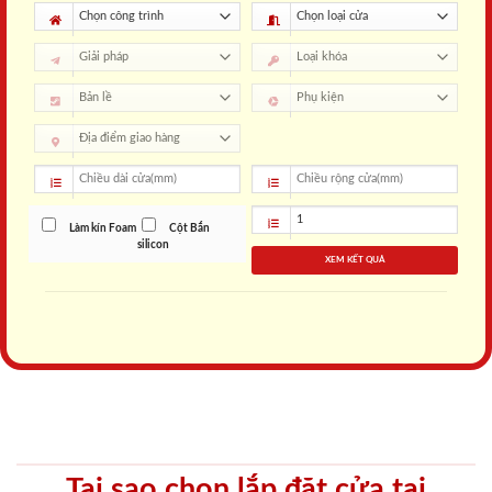
Làm kín Foam
Cột Bắn
silicon
XEM KẾT QUẢ
Tại sao chọn lắp đặt cửa tại