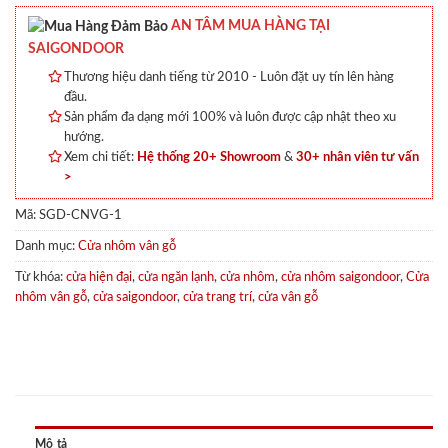
AN TÂM MUA HÀNG TẠI
SAIGONDOOR
Thương hiệu danh tiếng từ 2010 - Luôn đặt uy tín lên hàng
đầu.
Sản phẩm đa dạng mới 100% và luôn được cập nhật theo xu
hướng.
Xem chi tiết:
Hệ thống 20+ Showroom
&
30+ nhân viên tư vấn
>
Mã:
SGD-CNVG-1
Danh mục:
Cửa nhôm vân gỗ
Từ khóa:
cửa hiện đại
,
cửa ngăn lạnh
,
cửa nhôm
,
cửa nhôm saigondoor
,
Cửa
nhôm vân gỗ
,
cửa saigondoor
,
cửa trang trí
,
cửa vân gỗ
Mô tả