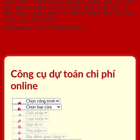
liệu tốt, chúng tôi đã đặt mình vào vị trí
của Khách hàng để cố gắng xem điều gì là
tốt nhất, bền nhất và phải mang đến sự hài
lòng lâu dài nhất"
Trần Văn Lãm
/
CEO SAIGONDOOR
Công cụ dự toán chi phí
online