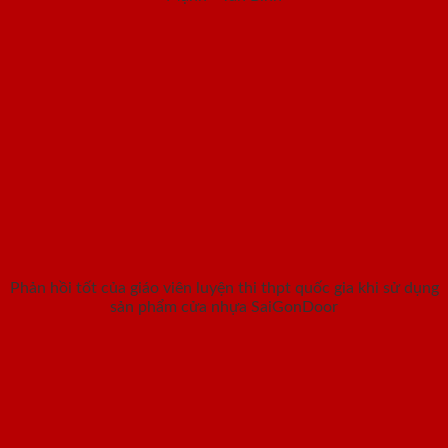
Phản hồi tốt của giáo viên luyện thi thpt quốc gia khi sử dụng
sản phẩm cửa nhựa SaiGonDoor