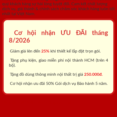
quý khách hàng sự hài lòng tuyệt đối. Cam kết chất lượng
dịch vụ, giá thành & chính sách chăm sóc khách hàng luôn tốt
nhất tại Việt Nam.
Cơ hội nhận ƯU ĐÃI tháng
8/2026
Giảm giá lên đến
25%
khi thiết kế lắp đặt trọn gói.
Tặng phụ kiện, giao miễn phí nội thành HCM (trên 4
bộ).
Tặng đồ dùng thông minh nội thất trị giá
250.000đ.
Cơ hội nhận ưu đãi 50% Gói dịch vụ Bảo hành 5 năm.
Tổng đài: 0818.400.400
Đăng ký tư vấn