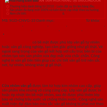
AN TÂM MUA HÀNG TẠI SAIGONDOOR
Thương hiệu danh tiếng từ 2010 - Luôn đặt uy tín lên hàng đầu.
Sản phẩm đa dạng mới 100% và luôn được cập nhật theo xu hướng.
Xem chi tiết:
Hệ thống 20+ Showroom
&
30+ nhân viên tư vấn >
Mã:
SGD-CNVG-33
Danh mục:
Cửa nhôm vân gỗ
Từ khóa:
cửa hiện đại
,
cửa ngăn lạnh
,
cửa nhôm
,
cửa nhôm saigondoor
,
Cửa nhôm vân gỗ
,
cửa saigondoor
,
cửa trang trí
,
cửa vân gỗ
Mô tả
Cửa nhôm vân gỗ
có bề mặt được phủ lớp vân gỗ tự nhiên
hoặc vân gỗ công nghiệp, tạo cảm giác giống như gỗ thật. Vẻ
ngoài sang trọng của vân gỗ kết hợp với cấu trúc bền bỉ của
nhôm tạo nên sản phẩm vừa đẹp mắt vừa chắc chắn. Công
nghệ in vân gỗ tiên tiến giúp các chi tiết vân gỗ trở nên sắc
nét, tự nhiên, không khác gì gỗ thật.
Chất liệu và công nghệ sản xuất
Cửa nhôm vân gỗ
được làm từ hợp kim nhôm cao cấp, giúp
sản phẩm nhẹ nhưng vô cùng cứng cáp. Lớp vân gỗ được in
hoặc ép nhiệt lên bề mặt nhôm, sau đó được phủ thêm lớp
bảo vệ chống trầy xước và chống thấm nước. Công nghệ sản
xuất hiện đại đảm bảo màu sắc vân gỗ không bị phai mờ theo