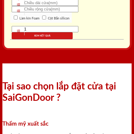
Làm kín Foam
Cột Bắn silicon
XEM KẾT QUẢ
Tại sao chọn lắp đặt cửa tại
SaiGonDoor ?
Thẩm mỹ xuất sắc