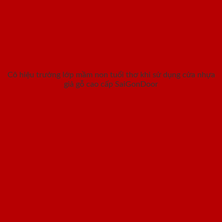
Cô hiệu trưởng lớp mầm non tuổi thơ khi sử dụng cửa nhựa
giả gỗ cao cấp SaiGonDoor