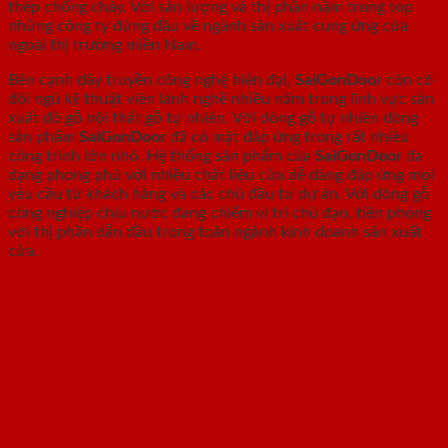
thép chống cháy. Với sản lượng và thị phần nằm trong top
những công ty đứng đầu về ngành sản xuất cung ứng cửa
ngoài thị trường miền Nam.
Bên cạnh dây truyền công nghệ hiện đại,
SaiGonDoor
còn có
đội ngũ kỹ thuật viên lành nghề nhiều năm trong lĩnh vực sản
xuất đồ gỗ nội thất gỗ tự nhiên. Với dòng gỗ tự nhiên dòng
sản phẩm
SaiGonDoor
đã có mặt đáp ứng trong rất nhiều
công trình lớn nhỏ. Hệ thống sản phẩm của
SaiGonDoor
đa
dạng phong phú với nhiều chất liệu cửa dễ dàng đáp ứng mọi
yêu cầu từ khách hàng và các chủ đầu tư dự án. Với dòng gỗ
công nghiệp chịu nước đang chiếm vị trí chủ đạo, tiên phong
với thị phần dẫn đầu trong toàn ngành kinh doanh sản xuất
cửa.