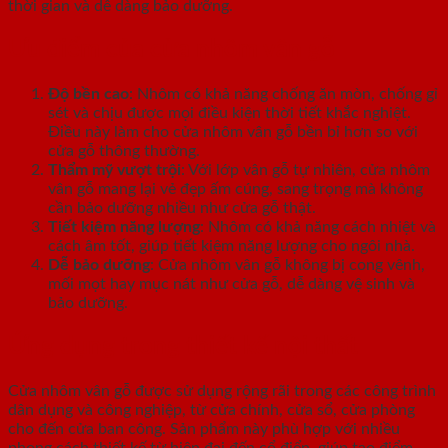
thời gian và dễ dàng bảo dưỡng.
Ưu điểm của cửa nhôm vân gỗ
Độ bền cao
: Nhôm có khả năng chống ăn mòn, chống gỉ
sét và chịu được mọi điều kiện thời tiết khắc nghiệt.
Điều này làm cho cửa nhôm vân gỗ bền bỉ hơn so với
cửa gỗ thông thường.
Thẩm mỹ vượt trội
: Với lớp vân gỗ tự nhiên, cửa nhôm
vân gỗ mang lại vẻ đẹp ấm cúng, sang trọng mà không
cần bảo dưỡng nhiều như cửa gỗ thật.
Tiết kiệm năng lượng
: Nhôm có khả năng cách nhiệt và
cách âm tốt, giúp tiết kiệm năng lượng cho ngôi nhà.
Dễ bảo dưỡng
: Cửa nhôm vân gỗ không bị cong vênh,
mối mọt hay mục nát như cửa gỗ, dễ dàng vệ sinh và
bảo dưỡng.
Ứng dụng trong thiết kế nội thất
Cửa nhôm vân gỗ được sử dụng rộng rãi trong các công trình
dân dụng và công nghiệp, từ cửa chính, cửa sổ, cửa phòng
cho đến cửa ban công. Sản phẩm này phù hợp với nhiều
phong cách thiết kế từ hiện đại đến cổ điển, giúp tạo điểm