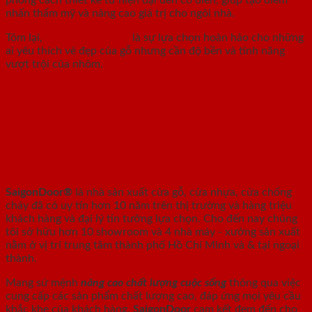
nhấn thẩm mỹ và nâng cao giá trị cho ngôi nhà.
Tóm lại,
cửa nhôm vân gỗ
là sự lựa chọn hoàn hảo cho những
ai yêu thích vẻ đẹp của gỗ nhưng cần độ bền và tính năng
vượt trội của nhôm.
SAIGONDOOR - NHÀ SẢN XUẤT CỬA
GỖ, CỬA NHỰA, CỬA CHỐNG CHÁY
SaigonDoor®
là nhà sản xuất cửa gỗ, cửa nhựa, cửa chống
cháy
đã có uy tín hơn 10 năm trên thị trường và hàng triệu
khách hàng và đại lý tin tưởng lựa chọn. Cho đến nay chúng
tôi sở hữu hơn 10 showroom và 4 nhà máy - xưởng sản xuất
nằm ở vị trí trung tâm thành phố Hồ Chí Minh và & tại ngoại
thành.
Mang sứ mệnh
nâng cao chất lượng cuộc sống
thông qua việc
cung cấp các sản phẩm chất lượng cao, đáp ứng mọi yêu cầu
khắc khe của khách hàng.
SaigonDoor
cam kết đem đến cho