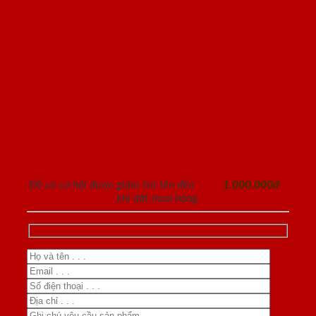
ĐĂNG KÝ NHẬN TƯ VẤN
Để có cơ hội được giảm trừ lên đến
1.000.000đ
khi đặt mua hàng.