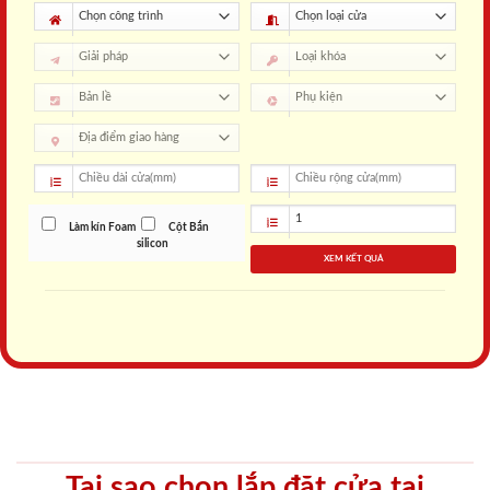
Làm kín Foam
Cột Bắn
silicon
XEM KẾT QUẢ
Tại sao chọn lắp đặt cửa tại