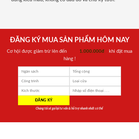
ĐĂNG KÝ MUA SẢN PHẨM HÔM NAY
Cơ hội được giảm trừ lên đến
1.000.000đ
khi đặt mua
hàng !
Chúng tôi sẽ gọi lại tư vấn & hỗ trợ nhanh nhất có thể