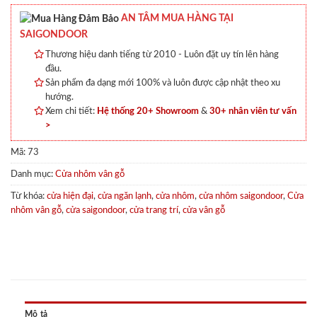
AN TÂM MUA HÀNG TẠI
SAIGONDOOR
Thương hiệu danh tiếng từ 2010 - Luôn đặt uy tín lên hàng
đầu.
Sản phẩm đa dạng mới 100% và luôn được cập nhật theo xu
hướng.
Xem chi tiết:
Hệ thống 20+ Showroom
&
30+ nhân viên tư vấn
>
Mã:
73
Danh mục:
Cửa nhôm vân gỗ
Từ khóa:
cửa hiện đại
,
cửa ngăn lạnh
,
cửa nhôm
,
cửa nhôm saigondoor
,
Cửa
nhôm vân gỗ
,
cửa saigondoor
,
cửa trang trí
,
cửa vân gỗ
Mô tả