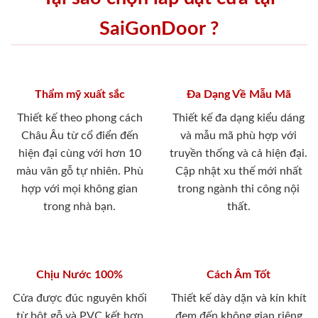
SaiGonDoor ?
Thẩm mỹ xuất sắc
Đa Dạng Về Mẫu Mã
Thiết kế theo phong cách
Thiết kế đa dạng kiểu dáng
Châu Âu từ cổ điển đến
và mẫu mã phù hợp với
hiện đại cùng với hơn 10
truyền thống và cả hiện đại.
màu vân gỗ tự nhiên. Phù
Cập nhật xu thế mới nhất
hợp với mọi không gian
trong ngành thi công nội
trong nhà bạn.
thất.
Chịu Nước 100%
Cách Âm Tốt
Cửa được đúc nguyên khối
Thiết kế dày dặn và kín khít
từ bột gỗ và PVC kết hợp
đem đến không gian riêng