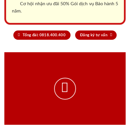
Cơ hội nhận ưu đãi 50% Gói dịch vụ Bảo hành 5
năm.
Tổng đài: 0818.400.400
Đăng ký tư vấn