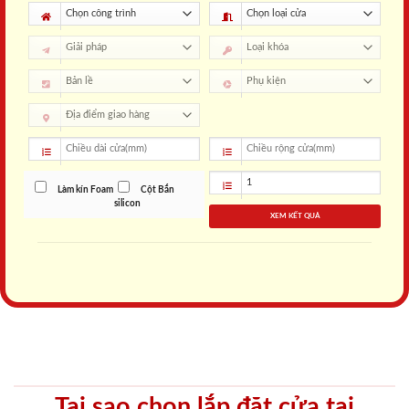
Làm kín Foam
Cột Bắn
silicon
XEM KẾT QUẢ
Tại sao chọn lắp đặt cửa tại