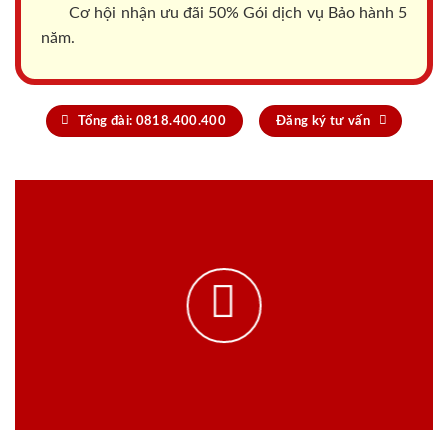
Cơ hội nhận ưu đãi 50% Gói dịch vụ Bảo hành 5
năm.
Tổng đài: 0818.400.400
Đăng ký tư vấn