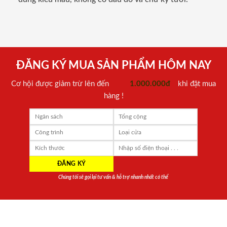
ĐĂNG KÝ MUA SẢN PHẨM HÔM NAY
Cơ hội được giảm trừ lên đến
1.000.000đ
khi đặt mua
hàng !
Chúng tôi sẽ gọi lại tư vấn & hỗ trợ nhanh nhất có thể