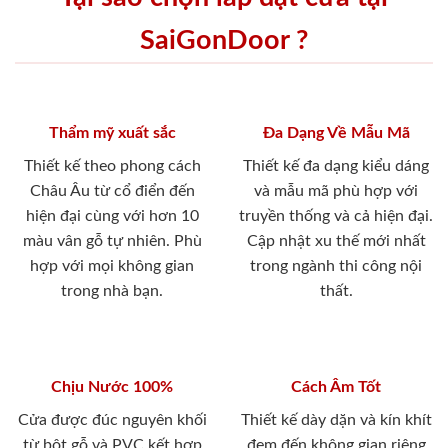
SaiGonDoor ?
Thẩm mỹ xuất sắc
Đa Dạng Về Mẫu Mã
Thiết kế theo phong cách
Thiết kế đa dạng kiểu dáng
Châu Âu từ cổ điển đến
và mẫu mã phù hợp với
hiện đại cùng với hơn 10
truyền thống và cả hiện đại.
màu vân gỗ tự nhiên. Phù
Cập nhật xu thế mới nhất
hợp với mọi không gian
trong ngành thi công nội
trong nhà bạn.
thất.
Chịu Nước 100%
Cách Âm Tốt
Cửa được đúc nguyên khối
Thiết kế dày dặn và kín khít
từ bột gỗ và PVC kết hợp
đem đến không gian riêng