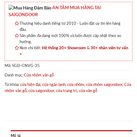
AN TÂM MUA HÀNG TẠI
SAIGONDOOR
Thương hiệu danh tiếng từ 2010 - Luôn đặt uy tín lên hàng
đầu.
Sản phẩm đa dạng mới 100% và luôn được cập nhật theo xu
hướng.
Xem chi tiết:
Hệ thống 20+ Showroom
&
30+ nhân viên tư vấn
>
Mã:
SGD-CNVG-35
Danh mục:
Cửa nhôm vân gỗ
Từ khóa:
cửa hiện đại
,
cửa ngăn lạnh
,
cửa nhôm
,
cửa nhôm saigondoor
,
Cửa
nhôm vân gỗ
,
cửa saigondoor
,
cửa trang trí
,
cửa vân gỗ
Mô tả