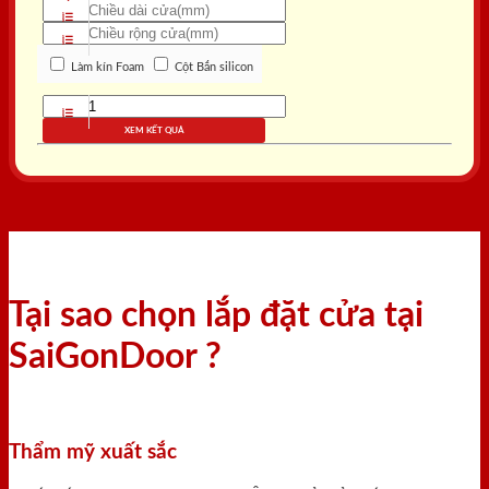
Làm kín Foam
Cột Bắn silicon
XEM KẾT QUẢ
Tại sao chọn lắp đặt cửa tại
SaiGonDoor ?
Thẩm mỹ xuất sắc