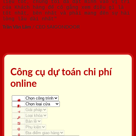
liệu tốt, chúng tôi đã đặt mình vào vị trí
của Khách hàng để cố gắng xem điều gì là
tốt nhất, bền nhất và phải mang đến sự hài
lòng lâu dài nhất"
Trần Văn Lãm
/
CEO SAIGONDOOR
Công cụ dự toán chi phí
online