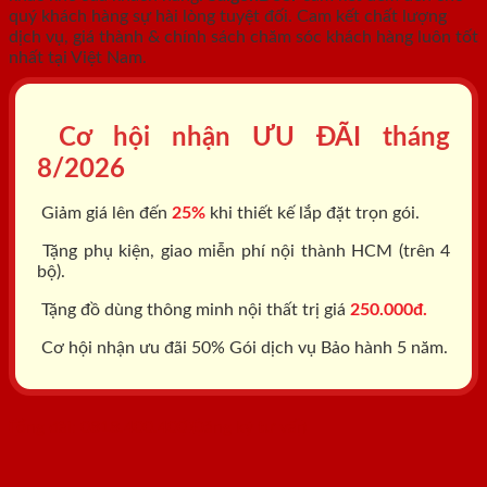
quý khách hàng sự hài lòng tuyệt đối. Cam kết chất lượng
dịch vụ, giá thành & chính sách chăm sóc khách hàng luôn tốt
nhất tại Việt Nam.
Cơ hội nhận ƯU ĐÃI tháng
8/2026
Giảm giá lên đến
25%
khi thiết kế lắp đặt trọn gói.
Tặng phụ kiện, giao miễn phí nội thành HCM (trên 4
bộ).
Tặng đồ dùng thông minh nội thất trị giá
250.000đ.
Cơ hội nhận ưu đãi 50% Gói dịch vụ Bảo hành 5 năm.
Tổng đài: 0818.400.400
Đăng ký tư vấn