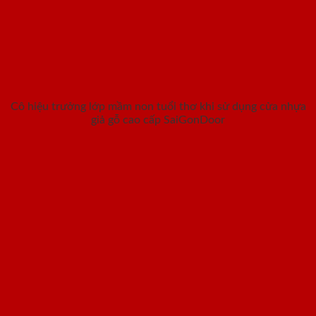
Cô hiệu trưởng lớp mầm non tuổi thơ khi sử dụng cửa nhựa
giả gỗ cao cấp SaiGonDoor