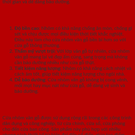
thời gian và dễ dàng bảo dưỡng.
Ưu điểm của cửa nhôm vân gỗ
Độ bền cao
: Nhôm có khả năng chống ăn mòn, chống gỉ
sét và chịu được mọi điều kiện thời tiết khắc nghiệt.
Điều này làm cho cửa nhôm vân gỗ bền bỉ hơn so với
cửa gỗ thông thường.
Thẩm mỹ vượt trội
: Với lớp vân gỗ tự nhiên, cửa nhôm
vân gỗ mang lại vẻ đẹp ấm cúng, sang trọng mà không
cần bảo dưỡng nhiều như cửa gỗ thật.
Tiết kiệm năng lượng
: Nhôm có khả năng cách nhiệt và
cách âm tốt, giúp tiết kiệm năng lượng cho ngôi nhà.
Dễ bảo dưỡng
: Cửa nhôm vân gỗ không bị cong vênh,
mối mọt hay mục nát như cửa gỗ, dễ dàng vệ sinh và
bảo dưỡng.
Ứng dụng trong thiết kế nội thất
Cửa nhôm vân gỗ được sử dụng rộng rãi trong các công trình
dân dụng và công nghiệp, từ cửa chính, cửa sổ, cửa phòng
cho đến cửa ban công. Sản phẩm này phù hợp với nhiều
phong cách thiết kế từ hiện đại đến cổ điển, giúp tạo điểm