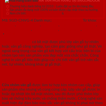
AN TÂM MUA HÀNG TẠI SAIGONDOOR
Thương hiệu danh tiếng từ 2010 - Luôn đặt uy tín lên hàng đầu.
Sản phẩm đa dạng mới 100% và luôn được cập nhật theo xu hướng.
Xem chi tiết:
Hệ thống 20+ Showroom
&
30+ nhân viên tư vấn >
Mã:
SGD-CNVG-4
Danh mục:
Cửa nhôm vân gỗ
Từ khóa:
cửa
hiện đại
,
cửa ngăn lạnh
,
cửa nhôm
,
cửa nhôm saigondoor
,
Cửa nhôm vân gỗ
,
cửa saigondoor
,
cửa trang trí
,
cửa vân gỗ
Mô tả
Cửa nhôm vân gỗ
có bề mặt được phủ lớp vân gỗ tự nhiên
hoặc vân gỗ công nghiệp, tạo cảm giác giống như gỗ thật. Vẻ
ngoài sang trọng của vân gỗ kết hợp với cấu trúc bền bỉ của
nhôm tạo nên sản phẩm vừa đẹp mắt vừa chắc chắn. Công
nghệ in vân gỗ tiên tiến giúp các chi tiết vân gỗ trở nên sắc
nét, tự nhiên, không khác gì gỗ thật.
Chất liệu và công nghệ sản xuất
Cửa nhôm vân gỗ
được làm từ hợp kim nhôm cao cấp, giúp
sản phẩm nhẹ nhưng vô cùng cứng cáp. Lớp vân gỗ được in
hoặc ép nhiệt lên bề mặt nhôm, sau đó được phủ thêm lớp
bảo vệ chống trầy xước và chống thấm nước. Công nghệ sản
xuất hiện đại đảm bảo màu sắc vân gỗ không bị phai mờ theo