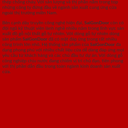
thép chống cháy. Với sản lượng và thị phần nằm trong top
những công ty đứng đầu về ngành sản xuất cung ứng cửa
ngoài thị trường miền Nam.
Bên cạnh dây truyền công nghệ hiện đại,
SaiGonDoor
còn có
đội ngũ kỹ thuật viên lành nghề nhiều năm trong lĩnh vực sản
xuất đồ gỗ nội thất gỗ tự nhiên. Với dòng gỗ tự nhiên dòng
sản phẩm
SaiGonDoor
đã có mặt đáp ứng trong rất nhiều
công trình lớn nhỏ. Hệ thống sản phẩm của
SaiGonDoor
đa
dạng phong phú với nhiều chất liệu cửa dễ dàng đáp ứng mọi
yêu cầu từ khách hàng và các chủ đầu tư dự án. Với dòng gỗ
công nghiệp chịu nước đang chiếm vị trí chủ đạo, tiên phong
với thị phần dẫn đầu trong toàn ngành kinh doanh sản xuất
cửa.