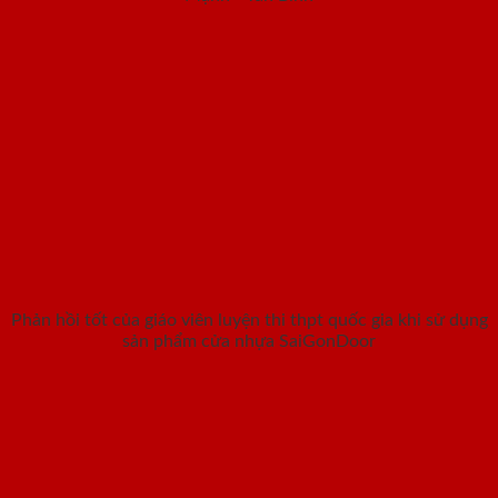
Phản hồi tốt của giáo viên luyện thi thpt quốc gia khi sử dụng
sản phẩm cửa nhựa SaiGonDoor