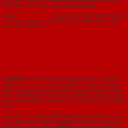
nhấn thẩm mỹ và nâng cao giá trị cho ngôi nhà.
Tóm lại,
cửa nhôm vân gỗ
là sự lựa chọn hoàn hảo cho những
ai yêu thích vẻ đẹp của gỗ nhưng cần độ bền và tính năng
vượt trội của nhôm.
SAIGONDOOR - NHÀ SẢN XUẤT CỬA
GỖ, CỬA NHỰA, CỬA CHỐNG CHÁY
SaigonDoor®
là nhà sản xuất cửa gỗ, cửa nhựa, cửa chống
cháy
đã có uy tín hơn 10 năm trên thị trường và hàng triệu
khách hàng và đại lý tin tưởng lựa chọn. Cho đến nay chúng
tôi sở hữu hơn 10 showroom và 4 nhà máy - xưởng sản xuất
nằm ở vị trí trung tâm thành phố Hồ Chí Minh và & tại ngoại
thành.
Mang sứ mệnh
nâng cao chất lượng cuộc sống
thông qua việc
cung cấp các sản phẩm chất lượng cao, đáp ứng mọi yêu cầu
khắc khe của khách hàng.
SaigonDoor
cam kết đem đến cho