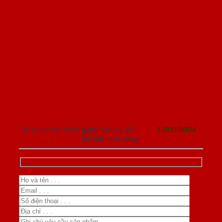
ĐĂNG KÝ NHẬN TƯ VẤN
Để có cơ hội được giảm trừ lên đến
1.000.000đ
khi đặt mua hàng.