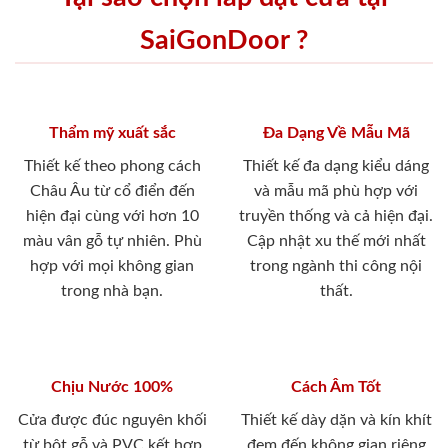
SaiGonDoor ?
Thẩm mỹ xuất sắc
Đa Dạng Về Mẫu Mã
Thiết kế theo phong cách
Thiết kế đa dạng kiểu dáng
Châu Âu từ cổ điển đến
và mẫu mã phù hợp với
hiện đại cùng với hơn 10
truyền thống và cả hiện đại.
màu vân gỗ tự nhiên. Phù
Cập nhật xu thế mới nhất
hợp với mọi không gian
trong ngành thi công nội
trong nhà bạn.
thất.
Chịu Nước 100%
Cách Âm Tốt
Cửa được đúc nguyên khối
Thiết kế dày dặn và kín khít
từ bột gỗ và PVC kết hợp
đem đến không gian riêng