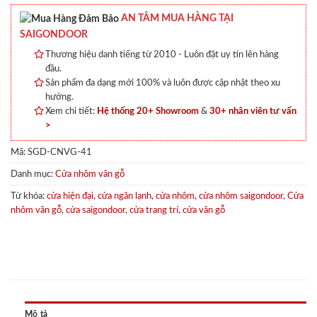
AN TÂM MUA HÀNG TẠI
SAIGONDOOR
Thương hiệu danh tiếng từ 2010 - Luôn đặt uy tín lên hàng
đầu.
Sản phẩm đa dạng mới 100% và luôn được cập nhật theo xu
hướng.
Xem chi tiết:
Hệ thống 20+ Showroom
&
30+ nhân viên tư vấn
>
Mã:
SGD-CNVG-41
Danh mục:
Cửa nhôm vân gỗ
Từ khóa:
cửa hiện đại
,
cửa ngăn lạnh
,
cửa nhôm
,
cửa nhôm saigondoor
,
Cửa
nhôm vân gỗ
,
cửa saigondoor
,
cửa trang trí
,
cửa vân gỗ
Mô tả