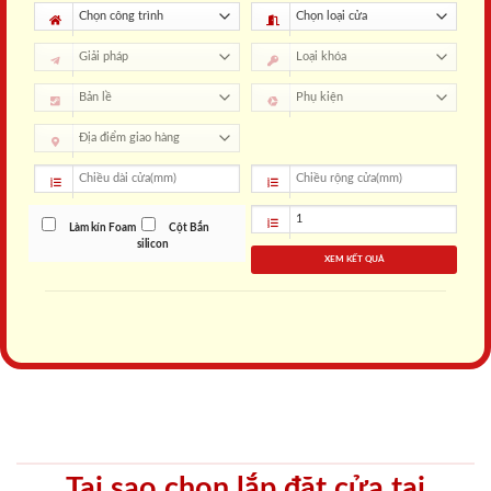
Làm kín Foam
Cột Bắn
silicon
XEM KẾT QUẢ
Tại sao chọn lắp đặt cửa tại