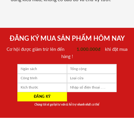
ĐĂNG KÝ MUA SẢN PHẨM HÔM NAY
Cơ hội được giảm trừ lên đến
1.000.000đ
khi đặt mua
hàng !
Chúng tôi sẽ gọi lại tư vấn & hỗ trợ nhanh nhất có thể