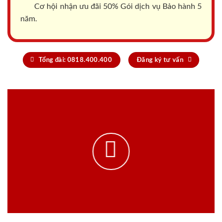
Cơ hội nhận ưu đãi 50% Gói dịch vụ Bảo hành 5
năm.
Tổng đài: 0818.400.400
Đăng ký tư vấn