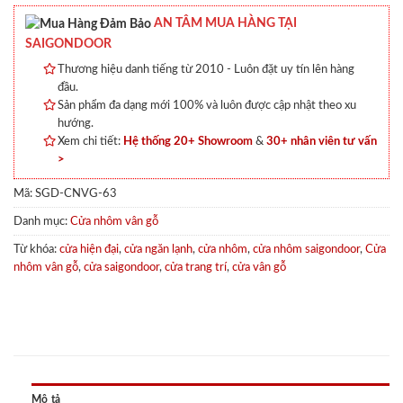
AN TÂM MUA HÀNG TẠI
SAIGONDOOR
Thương hiệu danh tiếng từ 2010 - Luôn đặt uy tín lên hàng
đầu.
Sản phẩm đa dạng mới 100% và luôn được cập nhật theo xu
hướng.
Xem chi tiết:
Hệ thống 20+ Showroom
&
30+ nhân viên tư vấn
>
Mã:
SGD-CNVG-63
Danh mục:
Cửa nhôm vân gỗ
Từ khóa:
cửa hiện đại
,
cửa ngăn lạnh
,
cửa nhôm
,
cửa nhôm saigondoor
,
Cửa
nhôm vân gỗ
,
cửa saigondoor
,
cửa trang trí
,
cửa vân gỗ
Mô tả