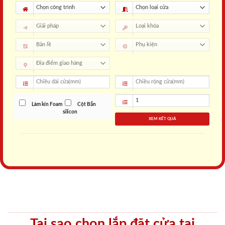
Làm kín Foam
Cột Bắn
silicon
XEM KẾT QUẢ
Tại sao chọn lắp đặt cửa tại