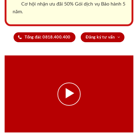
Cơ hội nhận ưu đãi 50% Gói dịch vụ Bảo hành 5
năm.
Tổng đài: 0818.400.400
Đăng ký tư vấn