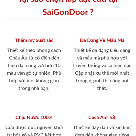
SaiGonDoor ?
Thẩm mỹ xuất sắc
Đa Dạng Về Mẫu Mã
Thiết kế theo phong cách
Thiết kế đa dạng kiểu dáng
Châu Âu từ cổ điển đến
và mẫu mã phù hợp với
hiện đại cùng với hơn 10
truyền thống và cả hiện đại.
màu vân gỗ tự nhiên. Phù
Cập nhật xu thế mới nhất
hợp với mọi không gian
trong ngành thi công nội
trong nhà bạn.
thất.
Chịu Nước 100%
Cách Âm Tốt
Cửa được đúc nguyên khối
Thiết kế dày dặn và kín khít
từ bột gỗ và PVC kết hợp
đem đến không gian riêng