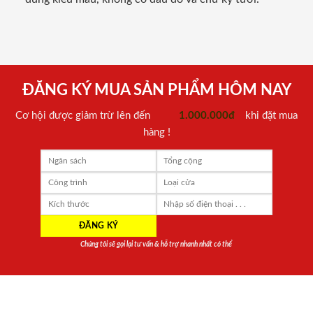
ĐĂNG KÝ MUA SẢN PHẨM HÔM NAY
Cơ hội được giảm trừ lên đến
1.000.000đ
khi đặt mua
hàng !
Chúng tôi sẽ gọi lại tư vấn & hỗ trợ nhanh nhất có thể