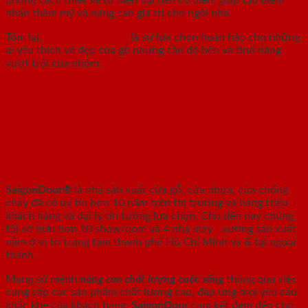
nhấn thẩm mỹ và nâng cao giá trị cho ngôi nhà.
Tóm lại,
cửa nhôm vân gỗ
là sự lựa chọn hoàn hảo cho những
ai yêu thích vẻ đẹp của gỗ nhưng cần độ bền và tính năng
vượt trội của nhôm.
SAIGONDOOR - NHÀ SẢN XUẤT CỬA
GỖ, CỬA NHỰA, CỬA CHỐNG CHÁY
SaigonDoor®
là nhà sản xuất cửa gỗ, cửa nhựa, cửa chống
cháy
đã có uy tín hơn 10 năm trên thị trường và hàng triệu
khách hàng và đại lý tin tưởng lựa chọn. Cho đến nay chúng
tôi sở hữu hơn 10 showroom và 4 nhà máy - xưởng sản xuất
nằm ở vị trí trung tâm thành phố Hồ Chí Minh và & tại ngoại
thành.
Mang sứ mệnh
nâng cao chất lượng cuộc sống
thông qua việc
cung cấp các sản phẩm chất lượng cao, đáp ứng mọi yêu cầu
khắc khe của khách hàng.
SaigonDoor
cam kết đem đến cho