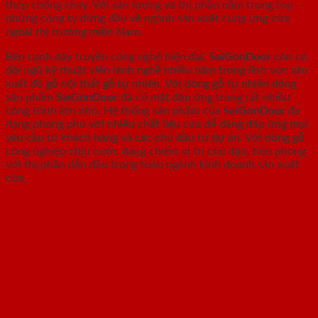
thép chống cháy. Với sản lượng và thị phần nằm trong top
những công ty đứng đầu về ngành sản xuất cung ứng cửa
ngoài thị trường miền Nam.
Bên cạnh dây truyền công nghệ hiện đại,
SaiGonDoor
còn có
đội ngũ kỹ thuật viên lành nghề nhiều năm trong lĩnh vực sản
xuất đồ gỗ nội thất gỗ tự nhiên. Với dòng gỗ tự nhiên dòng
sản phẩm
SaiGonDoor
đã có mặt đáp ứng trong rất nhiều
công trình lớn nhỏ. Hệ thống sản phẩm của
SaiGonDoor
đa
dạng phong phú với nhiều chất liệu cửa dễ dàng đáp ứng mọi
yêu cầu từ khách hàng và các chủ đầu tư dự án. Với dòng gỗ
công nghiệp chịu nước đang chiếm vị trí chủ đạo, tiên phong
với thị phần dẫn đầu trong toàn ngành kinh doanh sản xuất
cửa.