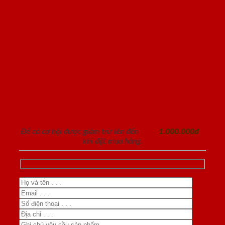
ĐĂNG KÝ NHẬN TƯ VẤN
Để có cơ hội được giảm trừ lên đến
1.000.000đ
khi đặt mua hàng.