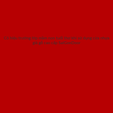
Cô hiệu trưởng lớp mầm non tuổi thơ khi sử dụng cửa nhựa
giả gỗ cao cấp SaiGonDoor