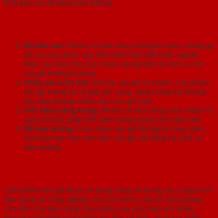
thời gian và dễ dàng bảo dưỡng.
Ưu điểm của cửa nhôm vân gỗ
Độ bền cao
: Nhôm có khả năng chống ăn mòn, chống gỉ
sét và chịu được mọi điều kiện thời tiết khắc nghiệt.
Điều này làm cho cửa nhôm vân gỗ bền bỉ hơn so với
cửa gỗ thông thường.
Thẩm mỹ vượt trội
: Với lớp vân gỗ tự nhiên, cửa nhôm
vân gỗ mang lại vẻ đẹp ấm cúng, sang trọng mà không
cần bảo dưỡng nhiều như cửa gỗ thật.
Tiết kiệm năng lượng
: Nhôm có khả năng cách nhiệt và
cách âm tốt, giúp tiết kiệm năng lượng cho ngôi nhà.
Dễ bảo dưỡng
: Cửa nhôm vân gỗ không bị cong vênh,
mối mọt hay mục nát như cửa gỗ, dễ dàng vệ sinh và
bảo dưỡng.
Ứng dụng trong thiết kế nội thất
Cửa nhôm vân gỗ được sử dụng rộng rãi trong các công trình
dân dụng và công nghiệp, từ cửa chính, cửa sổ, cửa phòng
cho đến cửa ban công. Sản phẩm này phù hợp với nhiều
phong cách thiết kế từ hiện đại đến cổ điển, giúp tạo điểm