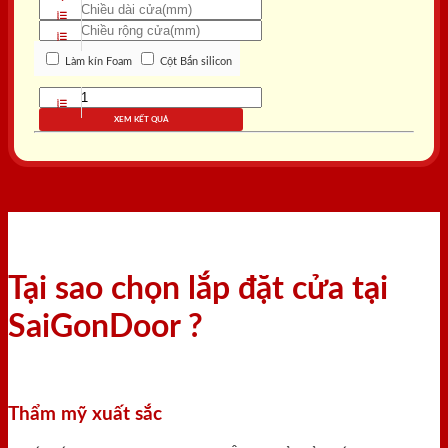
Làm kín Foam
Cột Bắn silicon
XEM KẾT QUẢ
Tại sao chọn lắp đặt cửa tại
SaiGonDoor ?
Thẩm mỹ xuất sắc