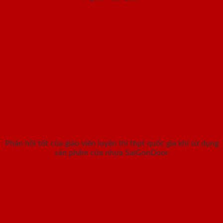
Phản hồi tốt của giáo viên luyện thi thpt quốc gia khi sử dụng
sản phẩm cửa nhựa SaiGonDoor