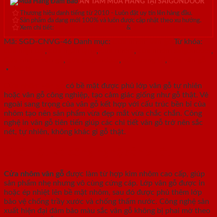
AN TÂM MUA HÀNG TẠI SAIGONDOOR
Thương hiệu danh tiếng từ 2010 - Luôn đặt uy tín lên hàng đầu.
Sản phẩm đa dạng mới 100% và luôn được cập nhật theo xu hướng.
Xem chi tiết:
Hệ thống 20+ Showroom
&
30+ nhân viên tư vấn >
Mã:
SGD-CNVG-46
Danh mục:
Cửa nhôm vân gỗ
Từ khóa:
cửa hiện đại
,
cửa ngăn lạnh
,
cửa nhôm
,
cửa nhôm saigondoor
,
Cửa nhôm vân gỗ
,
cửa saigondoor
,
cửa trang trí
,
cửa vân gỗ
Mô tả
Cửa nhôm vân gỗ
có bề mặt được phủ lớp vân gỗ tự nhiên
hoặc vân gỗ công nghiệp, tạo cảm giác giống như gỗ thật. Vẻ
ngoài sang trọng của vân gỗ kết hợp với cấu trúc bền bỉ của
nhôm tạo nên sản phẩm vừa đẹp mắt vừa chắc chắn. Công
nghệ in vân gỗ tiên tiến giúp các chi tiết vân gỗ trở nên sắc
nét, tự nhiên, không khác gì gỗ thật.
Chất liệu và công nghệ sản xuất
Cửa nhôm vân gỗ
được làm từ hợp kim nhôm cao cấp, giúp
sản phẩm nhẹ nhưng vô cùng cứng cáp. Lớp vân gỗ được in
hoặc ép nhiệt lên bề mặt nhôm, sau đó được phủ thêm lớp
bảo vệ chống trầy xước và chống thấm nước. Công nghệ sản
xuất hiện đại đảm bảo màu sắc vân gỗ không bị phai mờ theo