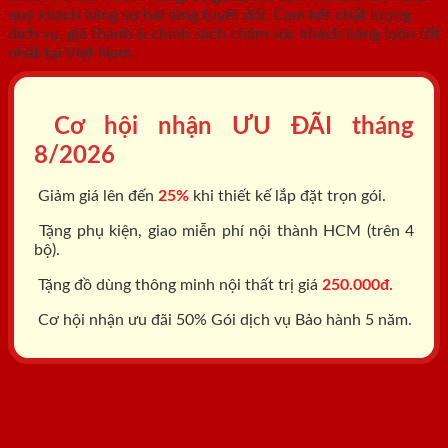
quý khách hàng sự hài lòng tuyệt đối. Cam kết chất lượng
dịch vụ, giá thành & chính sách chăm sóc khách hàng luôn tốt
nhất tại Việt Nam.
Cơ hội nhận ƯU ĐÃI tháng
8/2026
Giảm giá lên đến
25%
khi thiết kế lắp đặt trọn gói.
Tặng phụ kiện, giao miễn phí nội thành HCM (trên 4
bộ).
Tặng đồ dùng thông minh nội thất trị giá
250.000đ.
Cơ hội nhận ưu đãi 50% Gói dịch vụ Bảo hành 5 năm.
Tổng đài: 0818.400.400
Đăng ký tư vấn