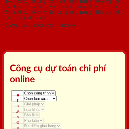
liệu tốt, chúng tôi đã đặt mình vào vị trí
của Khách hàng để cố gắng xem điều gì là
tốt nhất, bền nhất và phải mang đến sự hài
lòng lâu dài nhất"
Trần Văn Lãm
/
CEO SAIGONDOOR
Công cụ dự toán chi phí
online