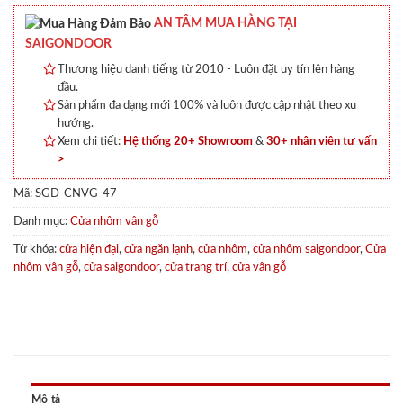
AN TÂM MUA HÀNG TẠI
SAIGONDOOR
Thương hiệu danh tiếng từ 2010 - Luôn đặt uy tín lên hàng
đầu.
Sản phẩm đa dạng mới 100% và luôn được cập nhật theo xu
hướng.
Xem chi tiết:
Hệ thống 20+ Showroom
&
30+ nhân viên tư vấn
>
Mã:
SGD-CNVG-47
Danh mục:
Cửa nhôm vân gỗ
Từ khóa:
cửa hiện đại
,
cửa ngăn lạnh
,
cửa nhôm
,
cửa nhôm saigondoor
,
Cửa
nhôm vân gỗ
,
cửa saigondoor
,
cửa trang trí
,
cửa vân gỗ
Mô tả