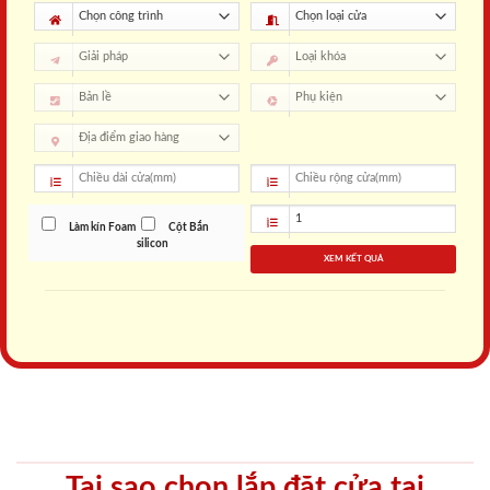
Làm kín Foam
Cột Bắn
silicon
XEM KẾT QUẢ
Tại sao chọn lắp đặt cửa tại