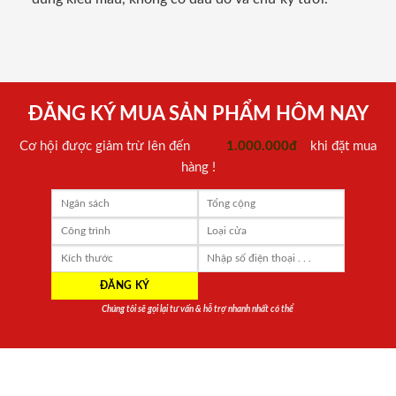
ĐĂNG KÝ MUA SẢN PHẨM HÔM NAY
Cơ hội được giảm trừ lên đến
1.000.000đ
khi đặt mua
hàng !
Chúng tôi sẽ gọi lại tư vấn & hỗ trợ nhanh nhất có thể