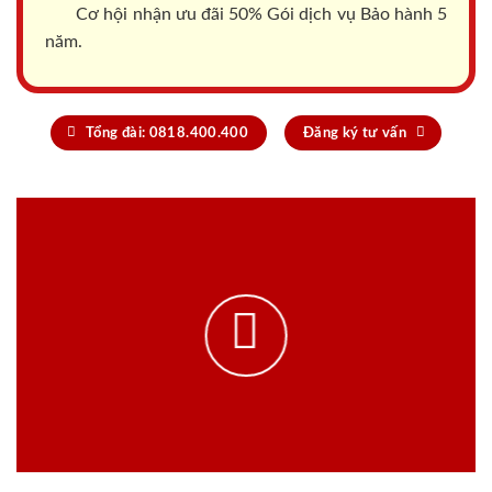
Cơ hội nhận ưu đãi 50% Gói dịch vụ Bảo hành 5
năm.
Tổng đài: 0818.400.400
Đăng ký tư vấn