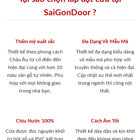
SaiGonDoor ?
Thẩm mỹ xuất sắc
Đa Dạng Về Mẫu Mã
Thiết kế theo phong cách
Thiết kế đa dạng kiểu dáng
Châu Âu từ cổ điển đến
và mẫu mã phù hợp với
hiện đại cùng với hơn 10
truyền thống và cả hiện đại.
màu vân gỗ tự nhiên. Phù
Cập nhật xu thế mới nhất
hợp với mọi không gian
trong ngành thi công nội
trong nhà bạn.
thất.
Chịu Nước 100%
Cách Âm Tốt
Cửa được đúc nguyên khối
Thiết kế dày dặn và kín khít
từ bột gỗ và PVC kết hợp
đem đến không gian riêng