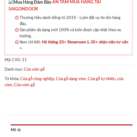
AN TÂM MUA HÀNG TẠI
SAIGONDOOR
Thương hiệu danh tiếng từ 2010 - Luôn đặt uy tín lên hàng
đầu.
Sản phẩm đa dạng mới 100% và luôn được cập nhật theo xu
hướng.
Xem chi tiết:
Hệ thống 20+ Showroom
&
30+ nhân viên tư vấn
>
Mã:
CVG-11
Danh mục:
Cửa vòm gỗ
Từ khóa:
Cửa gỗ công nghiệp
,
Cửa gỗ dạng vòm
,
Cửa gỗ tự nhiên
,
cửa
vòm
,
Cửa vòm gỗ
Mô tả