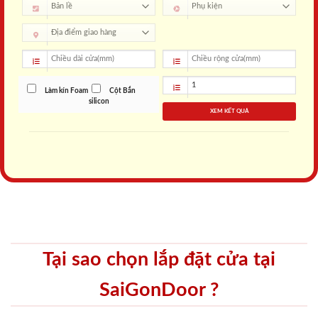
Làm kín Foam
Cột Bắn
silicon
XEM KẾT QUẢ
Tại sao chọn lắp đặt cửa tại
SaiGonDoor ?