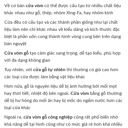
Về cơ bản
cửa vòm
có thể được cấu tạo từ nhiều chất liệu
khác nhau như gỗ, thép, nhôm Xing-Fa, hay nhôm kính
Cửa đều có cấu tạo và các thành phần giống như lại chất
liệu làm nên chỉ khác nhau về kiểu dáng và kích thước đặc
biệt là phần uốn cong thành hình vòng cung bên trên dạng
bán nguyệt
Cửa vòm gỗ
tạo cảm giác sang trọng, dễ tạo kiểu, phù hợp
với đa dạng không gian
Tuy nhiên, với
cửa gỗ tự nhiên
thì thường có giá cao hơn
các loại cửa được làm bằng vật liệu khác
Hơn nữa, gỗ là nguyên liệu dễ bị ảnh hưởng bởi mối mọt
hay thời tiết, nhiệt độ bên ngoài.
Cửa vòm
bằng gỗ thường
dễ bị hư hỏng do mối ăn hay bị mốc do ngấm nước hơn các
loại cửa khác
Ngoài ra,
cửa vòm gỗ công nghiệp
cũng rất phổ biến nhờ
khả năng dễ tại hình cũng như có mức giá rẻ hơn khá nhiều