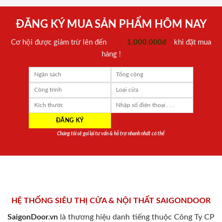
ĐĂNG KÝ MUA SẢN PHẨM HÔM NAY
Cơ hội được giảm trừ lên đến
1.000.000đ
khi đặt mua
hàng !
Chúng tôi sẽ gọi lại tư vấn & hỗ trợ nhanh nhất có thể
HỆ THỐNG SIÊU THỊ CỬA & NỘI THẤT SAIGONDOOR
SaigonDoor.vn
là thương hiệu danh tiếng thuộc Công Ty CP