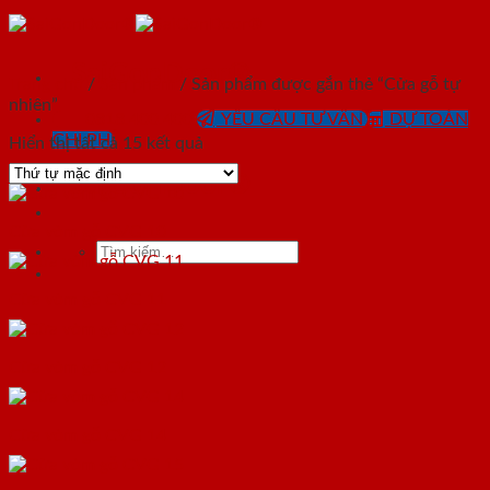
Skip
to
content
SaiGonDoor®
Trang chủ
/
Sản phẩm
/
Sản phẩm được gắn thẻ “Cửa gỗ tự
nhiên”
0818.400.400
YÊU CẦU TƯ VẤN
DỰ TOÁN
CHI PHÍ
Hiển thị tất cả 15 kết quả
SaiGonDoor®
Cửa vòm gỗ CVG 10
Tìm
kiếm:
Cửa vòm gỗ CVG 11
Cửa vòm gỗ CVG 12
Cửa vòm gỗ CVG 14