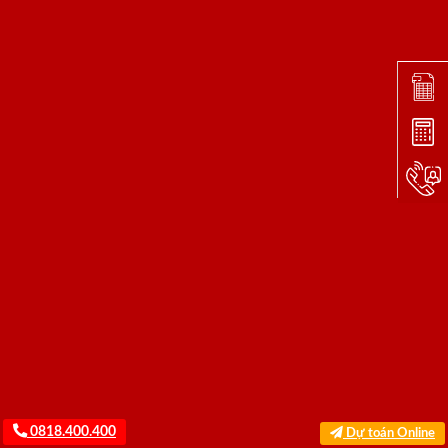
Đặt lị
Dự toá
Hotlin
0818.400.400
Dự toán Online