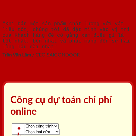
"Khi bán một sản phẩm chất lượng với vật
liệu tốt, chúng tôi đã đặt mình vào vị trí
của Khách hàng để cố gắng xem điều gì là
tốt nhất, bền nhất và phải mang đến sự hài
lòng lâu dài nhất"
Trần Văn Lãm
/
CEO SAIGONDOOR
Công cụ dự toán chi phí
online