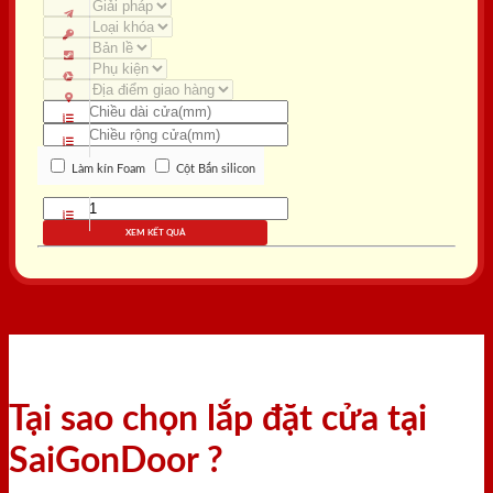
Làm kín Foam
Cột Bắn silicon
XEM KẾT QUẢ
Tại sao chọn lắp đặt cửa tại
SaiGonDoor ?