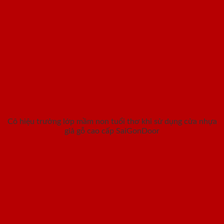
Cô hiệu trưởng lớp mầm non tuổi thơ khi sử dụng cửa nhựa
giả gỗ cao cấp SaiGonDoor