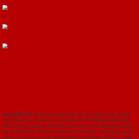
Cửa vòm gỗ CVG 6
Cửa vòm gỗ CVG 7
Cửa vòm gỗ CVG 8
SAIGONDOOR - NHÀ SẢN XUẤT CỬA
GỖ, CỬA NHỰA, CỬA CHỐNG CHÁY
SaigonDoor®
là nhà sản xuất cửa gỗ, cửa nhựa, cửa chống
cháy
đã có uy tín hơn 10 năm trên thị trường và hàng triệu
khách hàng và đại lý tin tưởng lựa chọn. Cho đến nay chúng
tôi sở hữu hơn 10 showroom và 4 nhà máy - xưởng sản xuất
nằm ở vị trí trung tâm thành phố Hồ Chí Minh và & tại ngoại