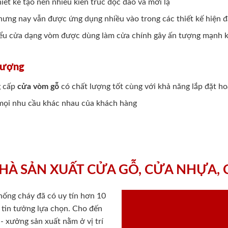
hiết kế tạo nên nhiều kiến trúc độc đáo và mới lạ
 nhưng nay vẫn được ứng dụng nhiều vào trong các thiết kế hiện
kiểu cửa dạng vòm được dùng làm cửa chính gây ấn tượng mạnh k
Lượng
g cấp
cửa vòm gỗ
có chất lượng tốt cùng với khả năng lắp đặt ho
i mọi nhu cầu khác nhau của khách hàng
HÀ SẢN XUẤT CỬA GỖ, CỬA NHỰA,
chống cháy
đã có uy tín hơn 10
ý tin tưởng lựa chọn. Cho đến
 xưởng sản xuất nằm ở vị trí