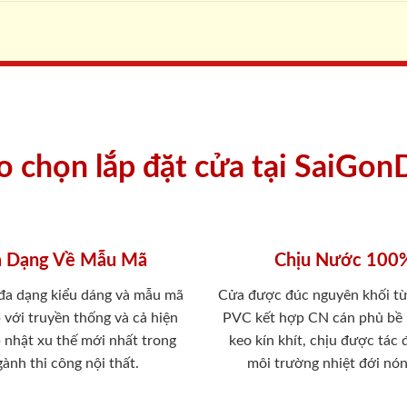
ao chọn lắp đặt cửa tại SaiGon
 Dạng Về Mẫu Mã
Chịu Nước 100
 đa dạng kiểu dáng và mẫu mã
Cửa được đúc nguyên khối từ
 với truyền thống và cả hiện
PVC kết hợp CN cán phủ bề
p nhật xu thế mới nhất trong
keo kín khít, chịu được tác
ành thi công nội thất.
môi trường nhiệt đới nó