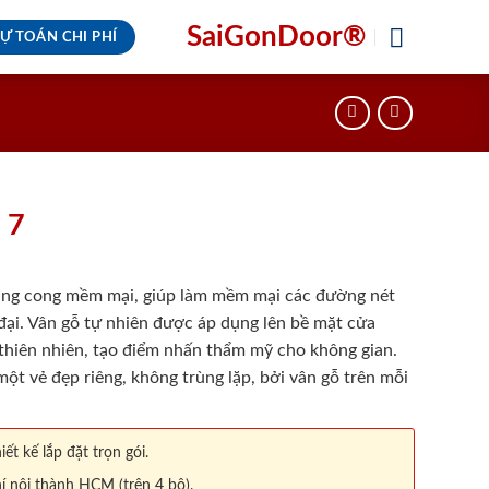
SaiGonDoor®
Ự TOÁN CHI PHÍ
 7
ng cong mềm mại, giúp làm mềm mại các đường nét
đại. Vân gỗ tự nhiên được áp dụng lên bề mặt cửa
 thiên nhiên, tạo điểm nhấn thẩm mỹ cho không gian.
ột vẻ đẹp riêng, không trùng lặp, bởi vân gỗ trên mỗi
iết kế lắp đặt trọn gói.
í nội thành HCM (trên 4 bộ).