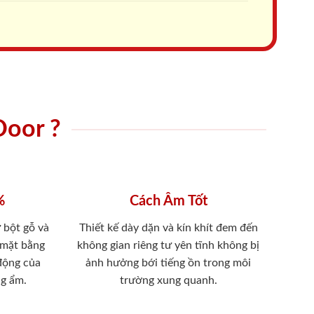
Door ?
%
Cách Âm Tốt
 bột gỗ và
Thiết kế dày dặn và kín khít đem đến
 mặt bằng
không gian riêng tư yên tĩnh không bị
 động của
ảnh hưởng bới tiếng ồn trong môi
ng ẩm.
trường xung quanh.