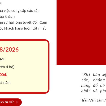
.
a việc cung cấp các sản
của khách
 sự hài lòng tuyệt đối. Cam
sóc khách hàng luôn tốt nhất
8/2026
gói.
ên 4 bộ).
00đ.
"Khi bán m
tốt, chúng
 5 năm.
hàng để cố
nhất và ph
Trần Văn Lãm
ký tư vấn