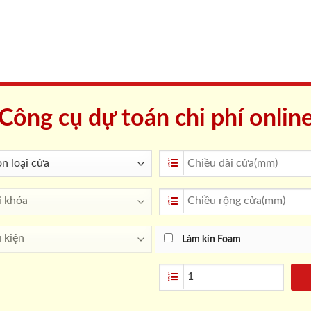
Công cụ dự toán chi phí onlin
Làm kín Foam