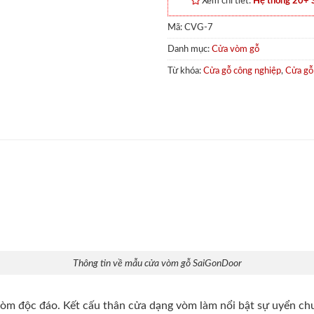
Xem chi tiết:
Hệ thống 20+
Mã:
CVG-7
Danh mục:
Cửa vòm gỗ
Từ khóa:
Cửa gỗ công nghiệp
,
Cửa gỗ
Thông tin về mẫu cửa vòm gỗ SaiGonDoor
i vòm độc đáo. Kết cấu thân cửa dạng vòm làm nổi bật sự uyển c