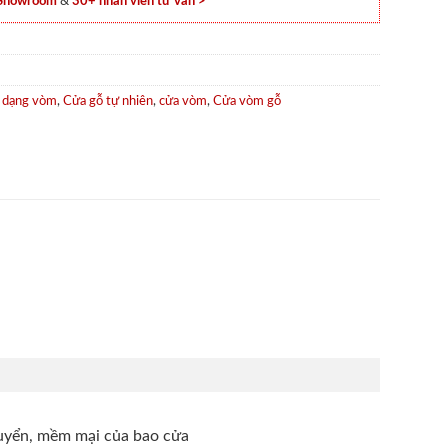
 Showroom
&
30+ nhân viên tư vấn >
 dạng vòm
,
Cửa gỗ tự nhiên
,
cửa vòm
,
Cửa vòm gỗ
huyển, mềm mại của bao cửa