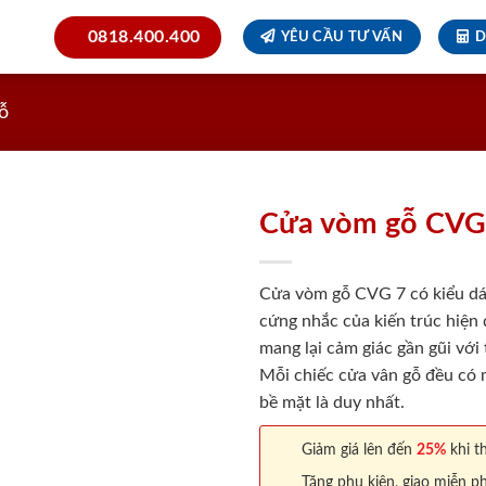
0818.400.400
YÊU CẦU TƯ VẤN
D
ỗ
Cửa vòm gỗ CVG
Cửa vòm gỗ CVG 7 có kiểu dá
cứng nhắc của kiến trúc hiện 
mang lại cảm giác gần gũi với
Mỗi chiếc cửa vân gỗ đều có m
bề mặt là duy nhất.
Giảm giá lên đến
25%
khi th
Tặng phụ kiện, giao miễn ph