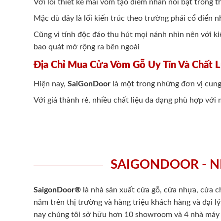
Với lối thiết kế mái vòm tạo điểm nhấn nổi bật trong t
Mặc dù đây là lối kiến trúc theo trường phái cổ điển
Cũng vì tính độc đáo thu hút mọi nánh nhìn nên với 
bao quát mở rộng ra bên ngoài
Địa Chỉ Mua Cửa Vòm Gỗ Uy Tín Và Chất 
Hiện nay,
SaiGonDoor
là một trong những đơn vị cun
Với giá thành rẻ, nhiều chất liệu đa dạng phù hợp vớ
SAIGONDOOR - N
SaigonDoor®
là nhà sản xuất cửa gỗ, cửa nhựa, cửa 
năm trên thị trường và hàng triệu khách hàng và đại l
nay chúng tôi sở hữu hơn 10 showroom và 4 nhà máy -