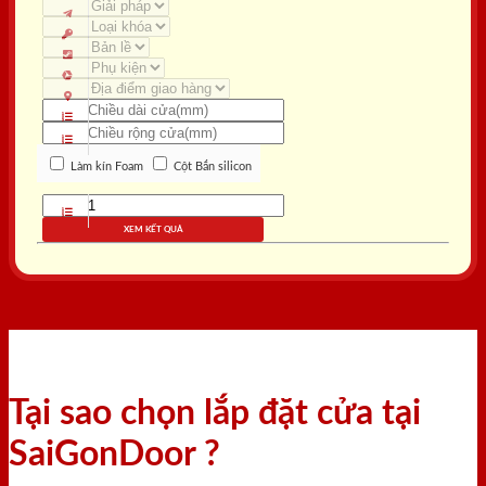
Làm kín Foam
Cột Bắn silicon
XEM KẾT QUẢ
Tại sao chọn lắp đặt cửa tại
SaiGonDoor ?