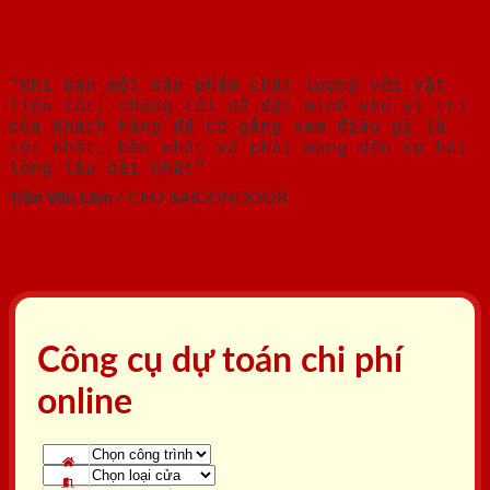
"Khi bán một sản phẩm chất lượng với vật
liệu tốt, chúng tôi đã đặt mình vào vị trí
của Khách hàng để cố gắng xem điều gì là
tốt nhất, bền nhất và phải mang đến sự hài
lòng lâu dài nhất"
Trần Văn Lãm
/
CEO SAIGONDOOR
Công cụ dự toán chi phí
online