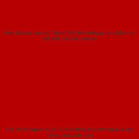
Phản hồi của anh thợ Tattoo Top5 khi sử dụng sản phẩm cửa,
nội thất của SaiGonDoor
Chị Thanh Ngân Cty SG Group đánh giá chất lượng cửa gỗ
chống cháy, cửa thép