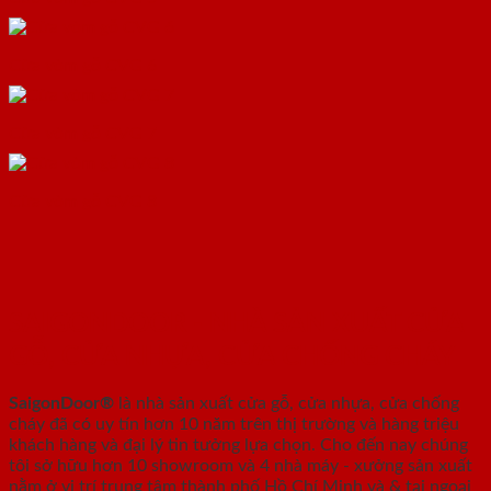
Cửa vòm gỗ CVG 6
Cửa vòm gỗ CVG 7
Cửa vòm gỗ CVG 8
SAIGONDOOR - NHÀ SẢN XUẤT CỬA
GỖ, CỬA NHỰA, CỬA CHỐNG CHÁY
SaigonDoor®
là nhà sản xuất cửa gỗ, cửa nhựa, cửa chống
cháy
đã có uy tín hơn 10 năm trên thị trường và hàng triệu
khách hàng và đại lý tin tưởng lựa chọn. Cho đến nay chúng
tôi sở hữu hơn 10 showroom và 4 nhà máy - xưởng sản xuất
nằm ở vị trí trung tâm thành phố Hồ Chí Minh và & tại ngoại