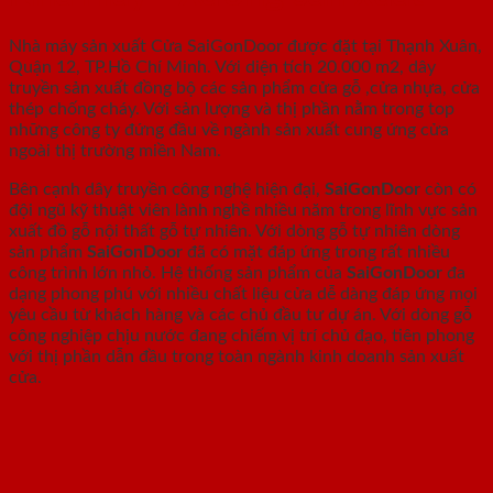
Nhà máy sản xuất Cửa SaiGonDoor được đặt tại Thạnh Xuân,
Quận 12, TP.Hồ Chí Minh. Với diện tích 20.000 m2, dây
truyền sản xuất đồng bộ các sản phẩm cửa gỗ ,cửa nhựa, cửa
thép chống cháy. Với sản lượng và thị phần nằm trong top
những công ty đứng đầu về ngành sản xuất cung ứng cửa
ngoài thị trường miền Nam.
Bên cạnh dây truyền công nghệ hiện đại,
SaiGonDoor
còn có
đội ngũ kỹ thuật viên lành nghề nhiều năm trong lĩnh vực sản
xuất đồ gỗ nội thất gỗ tự nhiên. Với dòng gỗ tự nhiên dòng
sản phẩm
SaiGonDoor
đã có mặt đáp ứng trong rất nhiều
công trình lớn nhỏ. Hệ thống sản phẩm của
SaiGonDoor
đa
dạng phong phú với nhiều chất liệu cửa dễ dàng đáp ứng mọi
yêu cầu từ khách hàng và các chủ đầu tư dự án. Với dòng gỗ
công nghiệp chịu nước đang chiếm vị trí chủ đạo, tiên phong
với thị phần dẫn đầu trong toàn ngành kinh doanh sản xuất
cửa.