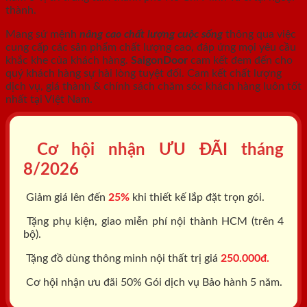
thành.
Mang sứ mệnh
nâng cao chất lượng cuộc sống
thông qua việc
cung cấp các sản phẩm chất lượng cao, đáp ứng mọi yêu cầu
khắc khe của khách hàng.
SaigonDoor
cam kết đem đến cho
quý khách hàng sự hài lòng tuyệt đối. Cam kết chất lượng
dịch vụ, giá thành & chính sách chăm sóc khách hàng luôn tốt
nhất tại Việt Nam.
Cơ hội nhận ƯU ĐÃI tháng
8/2026
Giảm giá lên đến
25%
khi thiết kế lắp đặt trọn gói.
Tặng phụ kiện, giao miễn phí nội thành HCM (trên 4
bộ).
Tặng đồ dùng thông minh nội thất trị giá
250.000đ.
Cơ hội nhận ưu đãi 50% Gói dịch vụ Bảo hành 5 năm.