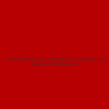
Cô hiệu trưởng lớp mầm non tuổi thơ khi sử dụng cửa nhựa
giả gỗ cao cấp SaiGonDoor