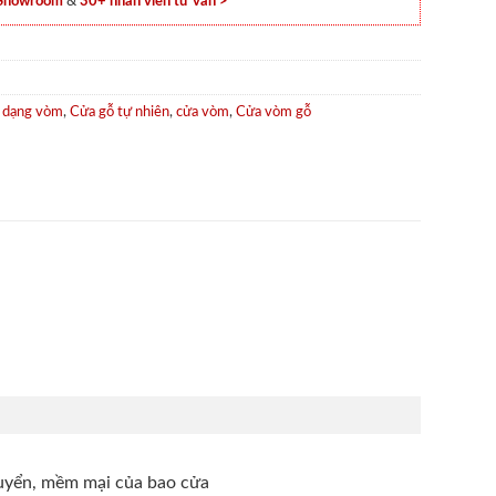
 Showroom
&
30+ nhân viên tư vấn >
 dạng vòm
,
Cửa gỗ tự nhiên
,
cửa vòm
,
Cửa vòm gỗ
huyển, mềm mại của bao cửa