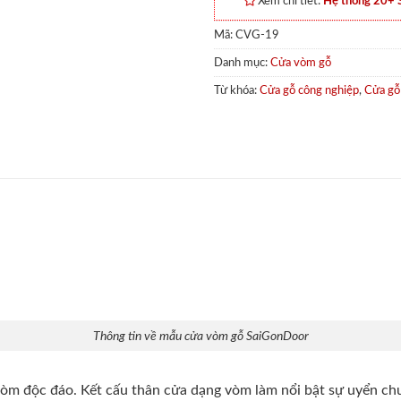
Xem chi tiết:
Hệ thống 20+
Mã:
CVG-19
Danh mục:
Cửa vòm gỗ
Từ khóa:
Cửa gỗ công nghiệp
,
Cửa gỗ
Thông tin về mẫu cửa vòm gỗ SaiGonDoor
i vòm độc đáo. Kết cấu thân cửa dạng vòm làm nổi bật sự uyển c