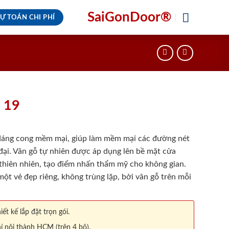
SaiGonDoor®
Ự TOÁN CHI PHÍ
 19
áng cong mềm mại, giúp làm mềm mại các đường nét
đại. Vân gỗ tự nhiên được áp dụng lên bề mặt cửa
 thiên nhiên, tạo điểm nhấn thẩm mỹ cho không gian.
ột vẻ đẹp riêng, không trùng lặp, bởi vân gỗ trên mỗi
iết kế lắp đặt trọn gói.
í nội thành HCM (trên 4 bộ).