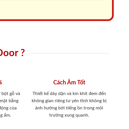
Door ?
%
Cách Âm Tốt
 bột gỗ và
Thiết kế dày dặn và kín khít đem đến
 mặt bằng
không gian riêng tư yên tĩnh không bị
 động của
ảnh hưởng bới tiếng ồn trong môi
ng ẩm.
trường xung quanh.