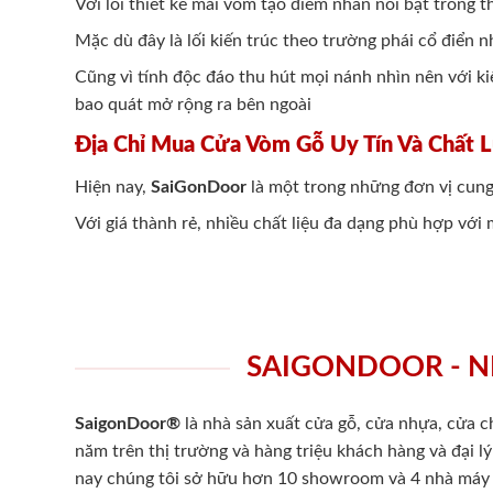
Với lối thiết kế mái vòm tạo điểm nhấn nổi bật trong t
Mặc dù đây là lối kiến trúc theo trường phái cổ điển
Cũng vì tính độc đáo thu hút mọi nánh nhìn nên với 
bao quát mở rộng ra bên ngoài
Địa Chỉ Mua Cửa Vòm Gỗ Uy Tín Và Chất 
Hiện nay,
SaiGonDoor
là một trong những đơn vị cun
Với giá thành rẻ, nhiều chất liệu đa dạng phù hợp vớ
SAIGONDOOR - N
SaigonDoor®
là nhà sản xuất cửa gỗ, cửa nhựa, cửa 
năm trên thị trường và hàng triệu khách hàng và đại l
nay chúng tôi sở hữu hơn 10 showroom và 4 nhà máy -