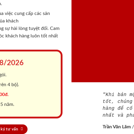
.
a việc cung cấp các sản
của khách
 sự hài lòng tuyệt đối. Cam
sóc khách hàng luôn tốt nhất
8/2026
gói.
ên 4 bộ).
00đ.
"Khi bán m
tốt, chúng
 5 năm.
hàng để cố
nhất và ph
Trần Văn Lãm
ký tư vấn