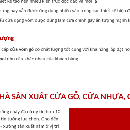
hiết kế tạo nên nhiều kiến trúc độc đáo và mới lạ
 nhưng nay vẫn được ứng dụng nhiều vào trong các thiết kế hiện
kiểu cửa dạng vòm được dùng làm cửa chính gây ấn tượng mạnh k
Lượng
g cấp
cửa vòm gỗ
có chất lượng tốt cùng với khả năng lắp đặt ho
i mọi nhu cầu khác nhau của khách hàng
HÀ SẢN XUẤT CỬA GỖ, CỬA NHỰA,
chống cháy
đã có uy tín hơn 10
ý tin tưởng lựa chọn. Cho đến
 xưởng sản xuất nằm ở vị trí