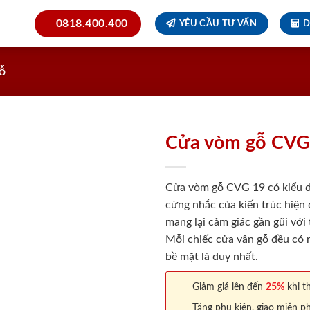
0818.400.400
YÊU CẦU TƯ VẤN
D
ỗ
Cửa vòm gỗ CVG
Cửa vòm gỗ CVG 19 có kiểu d
cứng nhắc của kiến trúc hiện 
mang lại cảm giác gần gũi với
Mỗi chiếc cửa vân gỗ đều có m
bề mặt là duy nhất.
Giảm giá lên đến
25%
khi th
Tặng phụ kiện, giao miễn ph