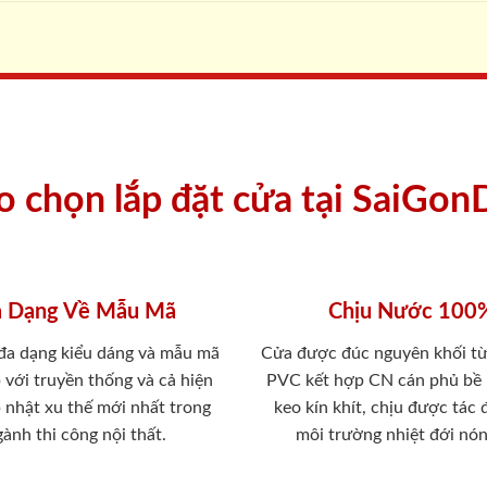
ao chọn lắp đặt cửa tại SaiGon
 Dạng Về Mẫu Mã
Chịu Nước 100
 đa dạng kiểu dáng và mẫu mã
Cửa được đúc nguyên khối từ
 với truyền thống và cả hiện
PVC kết hợp CN cán phủ bề
p nhật xu thế mới nhất trong
keo kín khít, chịu được tác
ành thi công nội thất.
môi trường nhiệt đới nó