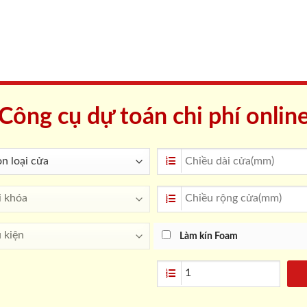
Công cụ dự toán chi phí onlin
Làm kín Foam